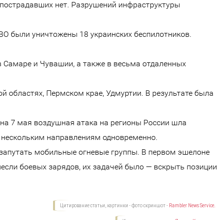
и пострадавших нет. Разрушений инфраструктуры
ВО были уничтожены 18 украинских беспилотников.
 Самаре и Чувашии, а также в весьма отдаленных
ой областях, Пермском крае, Удмуртии. В результате была
 на 7 мая воздушная атака на регионы России шла
о нескольким направлениям одновременно.
запутать мобильные огневые группы. В первом эшелоне
если боевых зарядов, их задачей было — вскрыть позиции
Цитирование статьи, картинки - фото скриншот -
Rambler News Service.