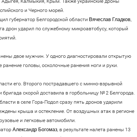
и Адыгея, Калмыкия, Крым. Также украинские дроны
спийского и Черного морей.
бщил губернатор Белгородской области
,
Вячеслав Гладков
га дрон ударил по служебному микроавтобусу, который
риятий.
ранены двое мужчин. У одного диагностировали открытую
ранение головы, осколочные ранения ноги и руки.
пасти его. Второго пострадавшего с минно-взрывной
 бригада скорой доставила в горбольницу № 2 Белгорода.
бласти в селе Гора-Подол сразу пять дронов ударили
еждены крыша и остекление. От воздушных атак в регионе
грузовые и легковые автомобили.
натор
, в результате налета ранены 13
Александр Богомаз