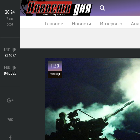
20:24
7 авг
Главное
Новости
Интервью
Ана
2026
USD ЦБ
81.4077
11:30
EUR ЦБ
94.0585
ПЯТНИЦА
0
4