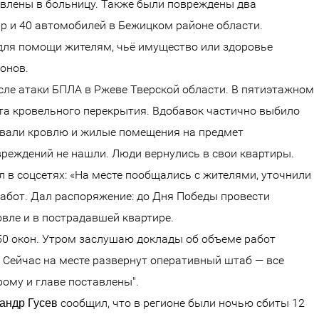
тавлены в больницу. Также были повреждены два
р и 40 автомобилей в Бежицком районе области.
для помощи жителям, чьё имущество или здоровье
онов.
сле атаки БПЛА в Ржеве Тверской области. В пятиэтажном
а кровельного перекрытия. Вдобавок частично выбило
овали кровлю и жилые помещения на предмет
вреждений не нашли. Люди вернулись в свои квартиры.
 в соцсетях: «На месте пообщались с жителями, уточнили
бот. Дал распоряжение: до Дня Победы провести
ле и в пострадавшей квартире.
350 окон. Утром заслушаю доклады об объеме работ
 Сейчас на месте развернут оперативный штаб — все
ому и главе поставлены".
сообщил, что в регионе были ночью сбиты 12
андр Гусев