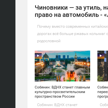
Чиновники — за утиль, н
право на автомобиль - 
Почему вместо современных китайских
дорогах всё больше ржавых колымаг с
родословной
11:30
11:30
ПОНЕДЕЛЬНИК
ПОНЕДЕЛЬНИК
47
26
Собянин: ВДНХ станет главным
Собян
культурно-просветительским
перее
пространством России
прогр
Собянин: ВДНХ станет
Собя