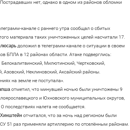
Пострадавших нет, однако в одном из районов обломки
елеграмм-канале с раннего утра сообщал о сбитых
того материала таких уничтоженных целей насчитали 17.
доложил в телеграмм-канале о ситуации в своем
люсарь
ов БПЛА в 12 районах области. Атаке подверглись:
, Белокалитвинский, Милютинский, Чертковский,
, Азовский, Неклиновский, Аксайский районы.
иях на земле не поступала».
отметил, что минувшей ночью были уничтожены 9
апша
лоярославецкого и Юхновского муниципальных округов,
 О последствиях налета не сообщается.
отчитался, что за ночь над регионом были
 Хинштейн
 ВСУ 51 раз применяли артиллерию по отселённым районам.