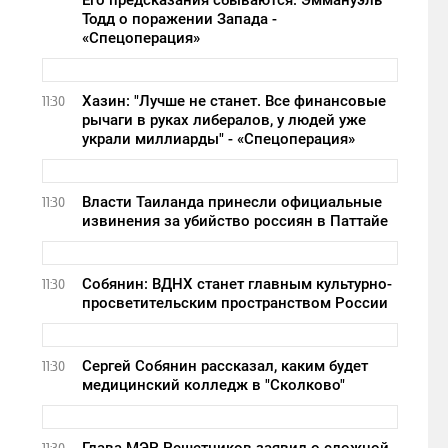
Его предсказания сбываются: Эммануэль
Тодд о поражении Запада -
«Спецоперация»
Хазин: "Лучше не станет. Все финансовые
11:30
рычаги в руках либералов, у людей уже
украли миллиарды" - «Спецоперация»
Власти Таиланда принесли официальные
11:30
извинения за убийство россиян в Паттайе
Собянин: ВДНХ станет главным культурно-
11:30
просветительским пространством России
Сергей Собянин рассказал, каким будет
11:30
медицинский колледж в "Сколково"