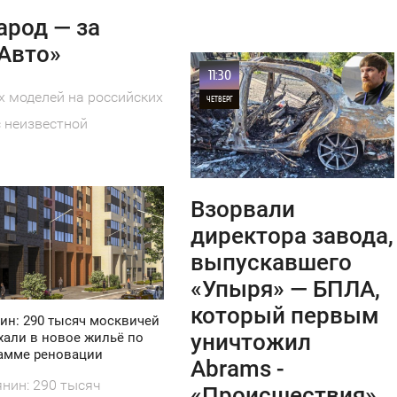
арод — за
«Авто»
11:30
 моделей на российских
ЧЕТВЕРГ
 неизвестной
0
15
Взорвали
директора завода,
выпускавшего
«Упыря» — БПЛА,
который первым
ин: 290 тысяч москвичей
уничтожил
хали в новое жильё по
амме реновации
Abrams -
нин: 290 тысяч
«Происшествия»