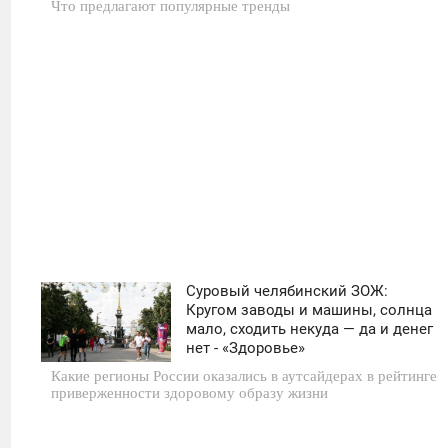
Что предлагают популярные тренды
0
21
Суровый челябинский ЗОЖ:
11:30
Кругом заводы и машины, солнца
мало, сходить некуда — да и денег
ЧЕТВЕРГ
нет - «Здоровье»
Какие регионы России оказались в аутсайдерах в рейтинге
0
приверженности здоровому образу жизни
22