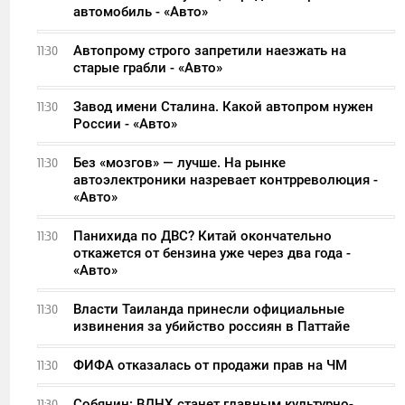
автомобиль - «Авто»
Автопрому строго запретили наезжать на
11:30
старые грабли - «Авто»
Завод имени Сталина. Какой автопром нужен
11:30
России - «Авто»
Без «мозгов» — лучше. На рынке
11:30
автоэлектроники назревает контрреволюция -
«Авто»
Панихида по ДВС? Китай окончательно
11:30
откажется от бензина уже через два года -
«Авто»
Власти Таиланда принесли официальные
11:30
извинения за убийство россиян в Паттайе
ФИФА отказалась от продажи прав на ЧМ
11:30
Собянин: ВДНХ станет главным культурно-
11:30