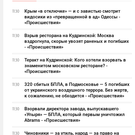
Крым «в отключке» — и с завистью смотрит
11:30
видосики из «превращенной в ад» Одессы -
«Происшествия»
Взрыв ресторана на Кудринской: Москва
11:30
вздрогнула, скорые увозят раненых и погибших
- «Происшествия»
Теракт на Кудринской: Кого хотели взорвать в
11:30
знаменитом московском ресторане? -
«Происшествия»
320 сбитых БПЛА, в Подмосковье — 5 погибших
11:30
от украинского воздушного террора. Без жертв,
к сожалению, не обходится - «Происшествия»
Взорвали директора завода, выпускавшего
11:30
«Упыря» — БПЛА, который первым уничтожил
Abrams - «Происшествия»
Чиновники — за утиль, народ — за право на
11:30