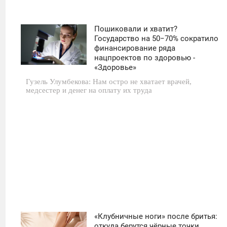
Пошиковали и хватит?
11:30
Государство на 50−70% сократило
финансирование ряда
СРЕДА
нацпроектов по здоровью -
«Здоровье»
0
Гузель Улумбекова: Нам остро не хватает врачей,
медсестер и денег на оплату их труда
42
«Клубничные ноги» после бритья:
11:30
откуда берутся чёрные точки,