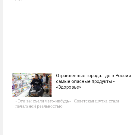
12
Отравленные города: где в России
11:30
самые опасные продукты -
«Здоровье»
ВТОРНИК
«Это вы съели чего-нибудь». Советская шутка стала
0
печальной реальностью
27