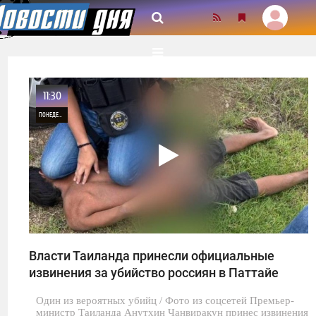
11:30
ПОНЕДЕЛЬНИК
0
31
Власти Таиланда принесли официальные
извинения за убийство россиян в Паттайе
Один из вероятных убийц / Фото из соцсетей Премьер-
министр Таиланда Анутхин Чанвиракун принес извинения