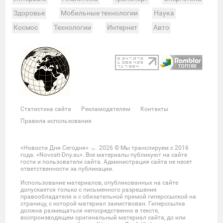
Здоровье
Мобильные технологии
Наука
Космос
Технологии
Интернет
Авто
Происшествия
Военные действия
Спорт
Велоспорт
Покер
Хоккей
Баскетбол
Мотор
Теннис
Бокс
Футбол
Фото и видео
Судьи
Статистика
Команды
Таблица
Матчи
Чемпионат
Культура
Мероприятия
Статистика сайта
Рекламодателям
Контакты
Звезды
Скандалы
Шоу-бизнес
Интервью
Правила использования
Экономика
ЖКХ
Недвижимость
Банки
Финансы
Бизнес
Политика
Выборы
«Новости Дня Сегодня»
→
2026
© Мы транслируем с 2016
года. «Novosti-Dny.su». Все материалы публикуют на сайте
Мнения
Общество
Реформы
Законы
гости и пользователи сайта. Администрация сайта не несет
ответственности за публикации.
Власть
Мир
Россия
Челябинск
Использование материалов, опубликованных на сайте
Ростов-на-Дону
Нижний Новгород
Казань
допускается только с письменного разрешения
правообладателя и с обязательной прямой гиперссылкой на
Омск
Красноярск
Новосибирс
Екатеринбург
страницу, с которой материал заимствован. Гиперссылка
должна размещаться непосредственно в тексте,
Крым
Забайкальский край
Украина
воспроизводящем оригинальный материал сайта, до или