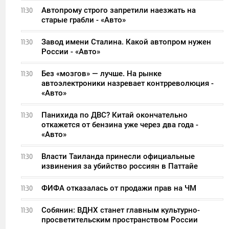
Автопрому строго запретили наезжать на
11:30
старые грабли - «Авто»
Завод имени Сталина. Какой автопром нужен
11:30
России - «Авто»
Без «мозгов» — лучше. На рынке
11:30
автоэлектроники назревает контрреволюция -
«Авто»
Панихида по ДВС? Китай окончательно
11:30
откажется от бензина уже через два года -
«Авто»
Власти Таиланда принесли официальные
11:30
извинения за убийство россиян в Паттайе
ФИФА отказалась от продажи прав на ЧМ
11:30
Собянин: ВДНХ станет главным культурно-
11:30
просветительским пространством России