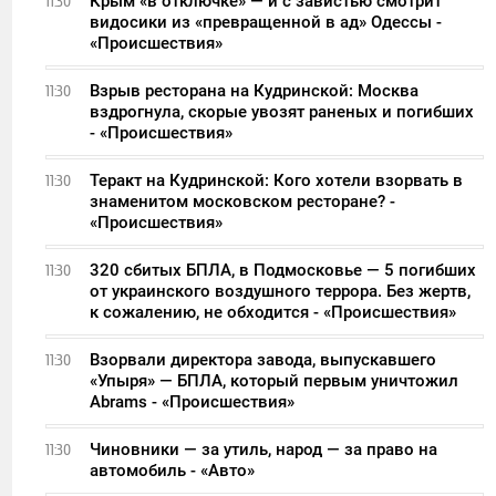
Крым «в отключке» — и с завистью смотрит
11:30
видосики из «превращенной в ад» Одессы -
«Происшествия»
Взрыв ресторана на Кудринской: Москва
11:30
вздрогнула, скорые увозят раненых и погибших
- «Происшествия»
Теракт на Кудринской: Кого хотели взорвать в
11:30
знаменитом московском ресторане? -
«Происшествия»
320 сбитых БПЛА, в Подмосковье — 5 погибших
11:30
от украинского воздушного террора. Без жертв,
к сожалению, не обходится - «Происшествия»
Взорвали директора завода, выпускавшего
11:30
«Упыря» — БПЛА, который первым уничтожил
Abrams - «Происшествия»
Чиновники — за утиль, народ — за право на
11:30
автомобиль - «Авто»