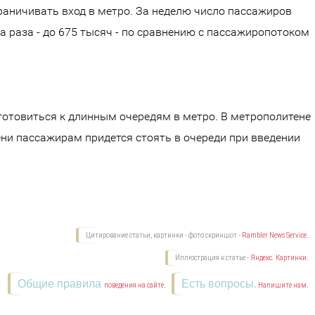
раничивать вход в метро. За неделю число пассажиров
а раза - до 675 тысяч - по сравнению с пассажиропотоком
готовиться к длинным очередям в метро. В метрополитене
ни пассажирам придется стоять в очереди при введении
Цитирование статьи, картинки - фото скриншот -
Rambler News Service.
Иллюстрация к статье -
Яндекс. Картинки.
Общие правила
Есть вопросы.
поведения на сайте.
Напишите нам.