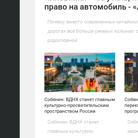
право на автомобиль - 
Почему вместо современных китайских
дорогах всё больше ржавых колымаг с
родословной
11:30
11:30
ПОНЕДЕЛЬНИК
ПОНЕДЕЛЬНИК
38
20
Собянин: ВДНХ станет главным
Собян
культурно-просветительским
перее
пространством России
прогр
Собянин: ВДНХ станет
Собя
главным культурно-
моск