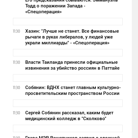
Его предсказания сбываются: Эммануэль
Тодд о поражении Запада -
«Спецоперация»
Хазин: "Лучше не станет. Все финансовые
11:30
рычаги в руках либералов, у людей уже
украли миллиарды" - «Спецоперация»
Власти Таиланда принесли официальные
11:30
извинения за убийство россиян в Паттайе
Собянин: ВДНХ станет главным культурно-
11:30
просветительским пространством России
Сергей Собянин рассказал, каким будет
11:30
медицинский колледж в "Сколково"