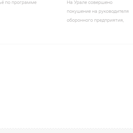
На Урале совершено
ьё по программе
покушение на руководителя
овации Московской
оборонного предприятия,
грамме
созданного по народной
инициативе