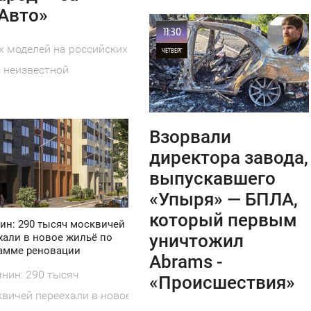
«Авто»
11:30
 моделей на российских
ЧЕТВЕРГ
 неизвестной
0
10
Взорвали
директора завода,
выпускавшего
«Упыря» — БПЛА,
который первым
ин: 290 тысяч москвичей
уничтожил
хали в новое жильё по
амме реновации
Abrams -
нин: 290 тысяч
«Происшествия»
вичей переехали в новое