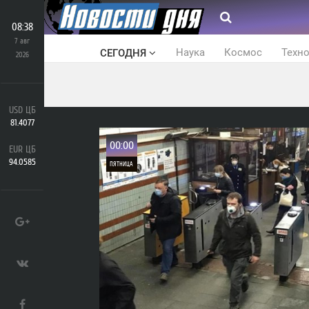
08:38
7 авг
Наука
Космос
Техн
СЕГОДНЯ
2026
USD ЦБ
81.4077
00:00
EUR ЦБ
94.0585
ПЯТНИЦА
0
481