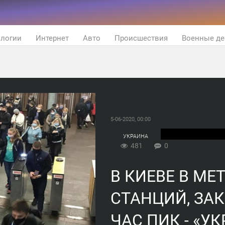
ологии
Интернет
Авто
Происшествия
Военные де
5-06-2020, 00:00
УКРАИНА
481
0
В КИЕВЕ В М
СТАНЦИЙ, ЗА
ЧАС ПИК - «У