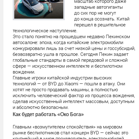
масштаб которого даже
западные автогиганты
до сих пор не могут
до конца осознать. Китай
перешел в решительное
технологическое наступление.
Это стало понятно на прошедшем недавно Пекинском
автосалоне: эпоха, когда китайские электромобили
конкурировали лишь за счет низкой цены и госсубсидий,
безвозвратно ушла в прошлое. Сегодня Пекин задает
глобальные стандарты в самой передовой и сложной
сфере — искусственном интеллекте и беспилотном
вождении.
Главные игроки китайской индустрии высоких
технологий — от BYD до Xiaomi — пошли в атаку. Они
хотят не просто продавать машины, а полностью
исключить человеческий фактор из процесса вождения,
сделав искусственный интеллект массовым, доступным
и абсолютно безопасным.
Как будет работать «Око Бога»
Главным «возмутителем спокойствия» на мировом
рынке беспилотников стал концерн BYD — сейчас это
крупнейший в мире производитель электромобилей,