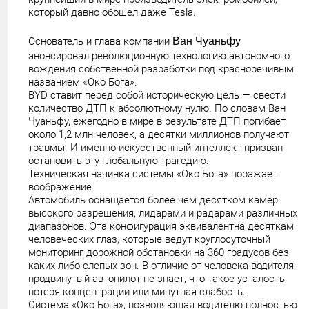
который давно обошел даже Tesla.
Основатель и глава компании
Ван Чуаньфу
анонсировал революционную технологию автономного
вождения собственной разработки под красноречивым
названием «Око Бога».
BYD ставит перед собой историческую цель — свести
количество ДТП к абсолютному нулю. По словам Ван
Чуаньфу, ежегодно в мире в результате ДТП погибает
около 1,2 млн человек, а десятки миллионов получают
травмы. И именно искусственный интеллект призван
остановить эту глобальную трагедию.
Техническая начинка системы «Око Бога» поражает
воображение.
Автомобиль оснащается более чем десятком камер
высокого разрешения, лидарами и радарами различных
диапазонов. Эта конфигурация эквивалентна десяткам
человеческих глаз, которые ведут круглосуточный
мониторинг дорожной обстановки на 360 градусов без
каких-либо слепых зон. В отличие от человека-водителя,
продвинутый автопилот не знает, что такое усталость,
потеря концентрации или минутная слабость.
Система «Око Бога», позволяющая водителю полностью