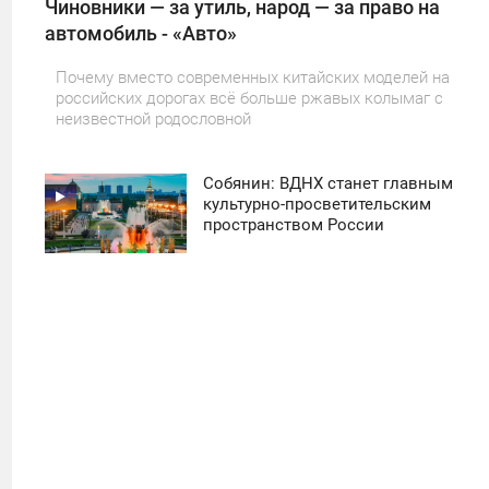
Чиновники — за утиль, народ — за право на
автомобиль - «Авто»
Почему вместо современных китайских моделей на
российских дорогах всё больше ржавых колымаг с
неизвестной родословной
Собянин: ВДНХ станет главным
11:30
культурно-просветительским
пространством России
ПОНЕДЕЛЬНИК
28