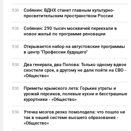
Собянин: ВДНХ станет главным культурно-
11:30
просветительским пространством России
Собянин: 290 тысяч москвичей переехали в
11:30
новое жильё по программе реновации
Открывается набор на августовские программы
11:30
в центр "Профессии будущего"
Два генерала, два Попова: Только одному вдвое
11:30
скостили срок, а другому не дали пойти на СВО -
«Общество»
Приметы крымского лета: Горькие утраты и
11:30
урожай персиков, полевые кухни и бесстрашные
курортники - «Общество»
Утечка мозгов резко помолодела: что пошло не
11:30
так в нашей системе высшего образования -
«Общество»