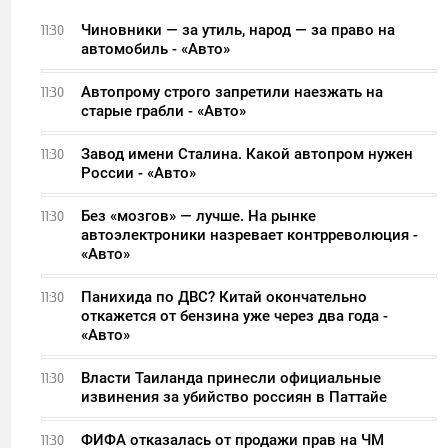
Чиновники — за утиль, народ — за право на
11:30
автомобиль - «Авто»
Автопрому строго запретили наезжать на
11:30
старые грабли - «Авто»
Завод имени Сталина. Какой автопром нужен
11:30
России - «Авто»
Без «мозгов» — лучше. На рынке
11:30
автоэлектроники назревает контрреволюция -
«Авто»
Панихида по ДВС? Китай окончательно
11:30
откажется от бензина уже через два года -
«Авто»
Власти Таиланда принесли официальные
11:30
извинения за убийство россиян в Паттайе
ФИФА отказалась от продажи прав на ЧМ
11:30