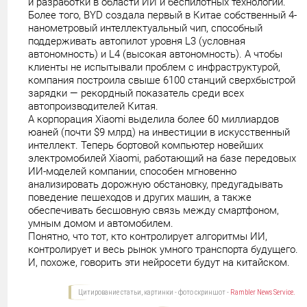
и разработки в области ИИ и беспилотных технологий.
Более того, BYD создала первый в Китае собственный 4-
нанометровый интеллектуальный чип, способный
поддерживать автопилот уровня L3 (условная
автономность) и L4 (высокая автономность). А чтобы
клиенты не испытывали проблем с инфраструктурой,
компания построила свыше 6100 станций сверхбыстрой
зарядки — рекордный показатель среди всех
автопроизводителей Китая.
А корпорация Xiaomi выделила более 60 миллиардов
юаней (почти $9 млрд) на инвестиции в искусственный
интеллект. Теперь бортовой компьютер новейших
электромобилей Xiaomi, работающий на базе передовых
ИИ-моделей компании, способен мгновенно
анализировать дорожную обстановку, предугадывать
поведение пешеходов и других машин, а также
обеспечивать бесшовную связь между смартфоном,
умным домом и автомобилем.
Понятно, что тот, кто контролирует алгоритмы ИИ,
контролирует и весь рынок умного транспорта будущего.
И, похоже, говорить эти нейросети будут на китайском.
Цитирование статьи, картинки - фото скриншот -
Rambler News Service.