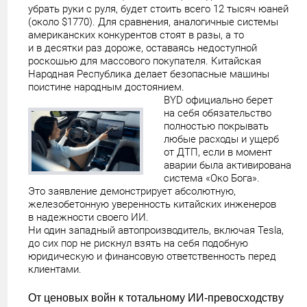
убрать руки с руля, будет стоить всего 12 тысяч юаней
(около $1770). Для сравнения, аналогичные системы
американских конкурентов стоят в разы, а то
и в десятки раз дороже, оставаясь недоступной
роскошью для массового покупателя. Китайская
Народная Республика делает безопасные машины
поистине народным достоянием.
BYD официально берет
на себя обязательство
полностью покрывать
любые расходы и ущерб
от ДТП, если в момент
аварии была активирована
система «Око Бога».
Это заявление демонстрирует абсолютную,
железобетонную уверенность китайских инженеров
в надежности своего ИИ.
Ни один западный автопроизводитель, включая Tesla,
до сих пор не рискнул взять на себя подобную
юридическую и финансовую ответственность перед
клиентами.
От ценовых войн к тотальному ИИ-превосходству