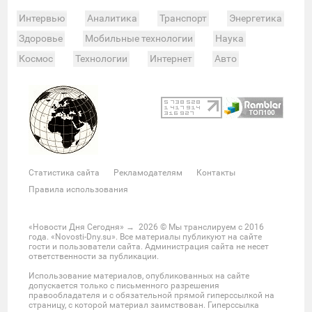
Интервью
Аналитика
Транспорт
Энергетика
Здоровье
Мобильные технологии
Наука
Космос
Технологии
Интернет
Авто
Происшествия
Военные действия
Спорт
Велоспорт
Покер
Хоккей
Баскетбол
Мотор
Теннис
Бокс
Футбол
Фото и видео
Судьи
Статистика
Команды
Таблица
Матчи
Чемпионат
Культура
Мероприятия
Статистика сайта
Рекламодателям
Контакты
Звезды
Скандалы
Шоу-бизнес
Интервью
Правила использования
Экономика
ЖКХ
Недвижимость
Банки
Финансы
Бизнес
Политика
Выборы
«Новости Дня Сегодня»
→
2026
© Мы транслируем с 2016
года. «Novosti-Dny.su». Все материалы публикуют на сайте
Мнения
Общество
Реформы
Законы
гости и пользователи сайта. Администрация сайта не несет
ответственности за публикации.
Власть
Мир
Россия
Челябинск
Использование материалов, опубликованных на сайте
Ростов-на-Дону
Нижний Новгород
Казань
допускается только с письменного разрешения
правообладателя и с обязательной прямой гиперссылкой на
Омск
Красноярск
Новосибирс
Екатеринбург
страницу, с которой материал заимствован. Гиперссылка