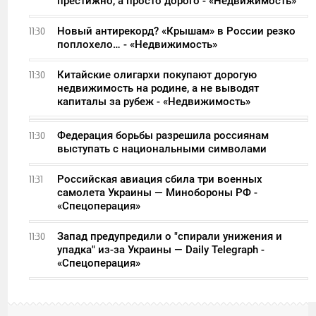
престижно, а просто дорого - «Недвижимость»
Новый антирекорд? «Крышам» в России резко
11:30
поплохело… - «Недвижимость»
Китайские олигархи покупают дорогую
11:30
недвижимость на родине, а не выводят
капиталы за рубеж - «Недвижимость»
Федерация борьбы разрешила россиянам
11:30
выступать с национальными символами
Российская авиация сбила три военных
11:31
самолета Украины — Минобороны РФ -
«Спецоперация»
Запад предупредили о "спирали унижения и
11:30
упадка" из-за Украины — Daily Telegraph -
«Спецоперация»