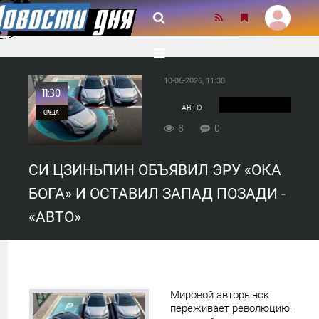
10-06-2026, 11:30
11:30
АВТО
СРЕДА
8
0
0
СИ ЦЗИНЬПИН ОБЪЯВИЛ ЭРУ «ОКА
8
БОГА» И ОСТАВИЛ ЗАПАД ПОЗАДИ -
«АВТО»
Мировой авторынок
переживает революцию,