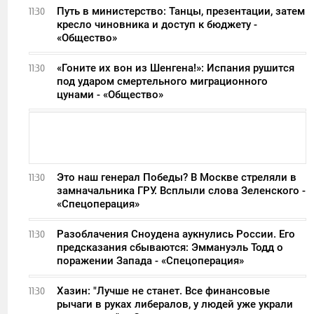
Путь в министерство: Танцы, презентации, затем
11:30
кресло чиновника и доступ к бюджету -
«Общество»
«Гоните их вон из Шенгена!»: Испания рушится
11:30
под ударом смертельного миграционного
цунами - «Общество»
Это наш генерал Победы? В Москве стреляли в
11:30
замначальника ГРУ. Всплыли слова Зеленского -
«Спецоперация»
Разоблачения Сноудена аукнулись России. Его
11:30
предсказания сбываются: Эммануэль Тодд о
поражении Запада - «Спецоперация»
Хазин: "Лучше не станет. Все финансовые
11:30
рычаги в руках либералов, у людей уже украли