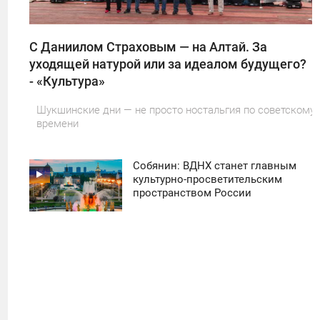
С Даниилом Страховым — на Алтай. За
уходящей натурой или за идеалом будущего?
- «Культура»
Шукшинские дни — не просто ностальгия по советскому
времени
Собянин: ВДНХ станет главным
11:30
культурно-просветительским
пространством России
ПОНЕДЕЛЬНИК
50