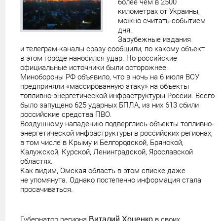
более чем в 2500
километрах от Украины,
можно считать событием
дня.
Зарубежные издания
и телеграм-каналы сразу сообщили, по какому объект
в этом городе наносился удар. Но российские
официальные источники были осторожнее.
Минобороны РФ объявило, что в ночь на 6 июля ВСУ
предприняли «массированную атаку» на объекты
топливно-энергетической инфраструктуры России. Всего
было запущено 625 ударных БПЛА, из них 613 сбили
российские средства ПВО.
Воздушному нападению подверглись объекты топливно-
энергетической инфраструктуры в российских регионах,
в том числе в Крыму и Белгородской, Брянской,
Калужской, Курской, Ленинградской, Ярославской
областях.
Как видим, Омская область в этом списке даже
не упомянута. Однако постепенно информация стала
просачиваться.
Губернатор региона
Виталий Хоценко
в своих