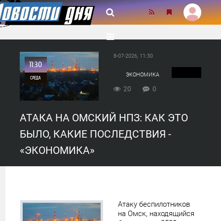
8-07-2026, 11:30
11:30
ЭКОНОМИКА
СРЕДА
20
0
0
АТАКА НА ОМСКИЙ НПЗ: КАК ЭТО
20
БЫЛО, КАКИЕ ПОСЛЕДСТВИЯ -
«ЭКОНОМИКА»
Атаку беспилотников
на Омск, находящийся