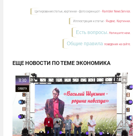
Цитирование статьи, картинки - фото скриншот -
Rambler News Service.
Иллюстрация к статье -
Яндекс. Картинки.
Есть вопросы.
Напишите нам.
Общие правила
поведения на сайте.
ЕЩЕ НОВОСТИ ПО ТЕМЕ ЭКОНОМИКА
11:30
СУББОТА
0
2