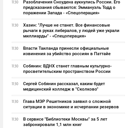
Разоблачения Сноудена аукнулись России. Его
11:30
предсказания сбываются: Эммануэль Тодд о
поражении Запада - «Спецоперация»
Хазин: "Лучше не станет. Все финансовые
11:30
рычаги в руках либералов, у людей уже украли
миллиарды" - «Спецоперация»
Власти Таиланда принесли официальные
11:30
извинения за убийство россиян в Паттайе
Собянин: ВДНХ станет главным культурно-
11:30
просветительским пространством России
Сергей Собянин рассказал, каким будет
11:30
медицинский колледж в "Сколково"
Глава МЭР Решетников заявил о сложной
11:30
ситуации в экономике и исчерпании резервов
В сервисе "Библиотеки Москвы" за 5 лет
11:30
забронировали 1,1 млн книг