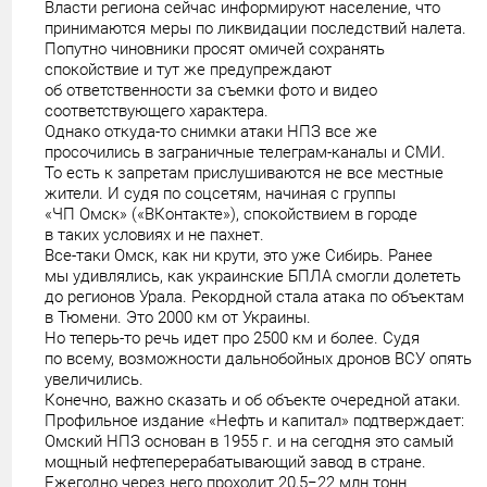
Власти региона сейчас информируют население, что
принимаются меры по ликвидации последствий налета.
Попутно чиновники просят омичей сохранять
спокойствие и тут же предупреждают
об ответственности за съемки фото и видео
соответствующего характера.
Однако откуда-то снимки атаки НПЗ все же
просочились в заграничные телеграм-каналы и СМИ.
То есть к запретам прислушиваются не все местные
жители. И судя по соцсетям, начиная с группы
«ЧП Омск» («ВКонтакте»), спокойствием в городе
в таких условиях и не пахнет.
Все-таки Омск, как ни крути, это уже Сибирь. Ранее
мы удивлялись, как украинские БПЛА смогли долететь
до регионов Урала. Рекордной стала атака по объектам
в Тюмени. Это 2000 км от Украины.
Но теперь-то речь идет про 2500 км и более. Судя
по всему, возможности дальнобойных дронов ВСУ опять
увеличились.
Конечно, важно сказать и об объекте очередной атаки.
Профильное издание «Нефть и капитал» подтверждает:
Омский НПЗ основан в 1955 г. и на сегодня это самый
мощный нефтеперерабатывающий завод в стране.
Ежегодно через него проходит 20,5−22 млн тонн