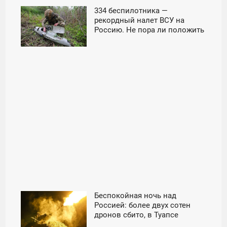
334 беспилотника —
11:30
рекордный налет ВСУ на
Россию. Не пора ли положить
ПЯТНИЦА
конец бандеровской
вакханалии? -
«Происшествия»
Беспокойная ночь над
11:30
Россией: более двух сотен
дронов сбито, в Туапсе
ПЯТНИЦА
ликвидируют последствия