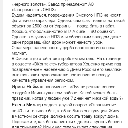
«черного золота». Завод принадлежит АО
«Газпромнефть-ОНПЗ».
Будем надеяться, повреждения Омского НПЗ не носят
фатального характера. Однако сам факт налета на такой
объект за 2500 км от Украины — повод бить в набат.
Хорошо, что большинство БПЛА силы ПВО сбивают.
Однако в случаях с НПЗ или оборонным заводом даже
один прорвавшийся дрон может нанести урон.
О размере нанесенного ущерба власти региона пока
молчат.
В Омске и до этой атаки проблем хватало. На странице
в соцсети «ВКонтакте» губернатора Хоценко прямо под
поздравлением населению с Днем России его земляки
высказывают руководителю претензии по поводу
качества управления регионом.
Ирина Нейман
напоминает: «Лучше решите вопрос
с водой в Исилькульском районе. Какой может быть
праздник, когда у людей уже 7 дней нет никакой воды?»
Елена Миллер
задает другой вопрос: «Ограничение
по 40 л и только в бак, чтоб не было спекуляции. Живу
в частном секторе, должна косить траву вокруг дома.
Подскажите, как без канистры я должна купить бензин
для триммера? Или у нас теперь будет спекуляция