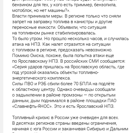
бензином для тех, у кого есть триммер, бензопила,
мотоблок, но нет машины?».
Власти принимали меры. В регионе только что сняли
запрет на заправку топлива в канистры и другие
переносные емкости. Объявили, что ситуация
на топливном рынке стабилизировалась.
То было утром. Но прошло несколько часов, и случилась
атака на НПЗ. Как налет отразится на ситуации
с топливом в регионе, предсказать невозможно.
Помимо Омска, похоже, была попытка атаки еще
по Ярославскому НПЗ. В российских СМИ сообщается:
«Серия ударов пришлась на Ярославскую область, где
под угрозой оказались объекты топливно-
энергетического комплекса.
Силы ПВО и РЭБ сбили более 70 БПЛА на подлёте
к областному центру. Однако очевидцы сообщали
о задымлении в районе промзоны — по открытым
данным, дым поднимался в районе площадки ПАО
«Славнефть-ЯНОС». Это и есть Ярославский НПЗ.
Топливный кризис в России уже очевиден для всех.
В десятках регионов страны введены ограничения,
начиная с юга России и заканчивая Сибирью и Дальним