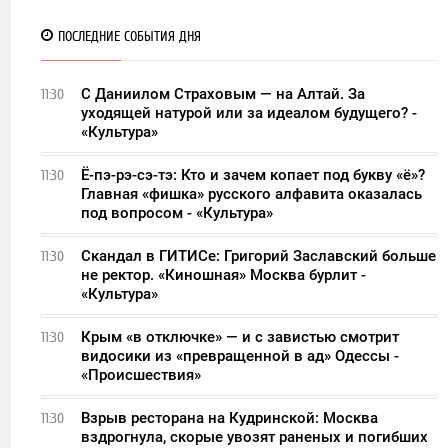
ПОСЛЕДНИЕ СОБЫТИЯ ДНЯ
С Даниилом Страховым — на Алтай. За
11:30
уходящей натурой или за идеалом будущего? -
«Культура»
Ё-пэ-рэ-сэ-тэ: Кто и зачем копает под букву «ё»?
11:30
Главная «фишка» русского алфавита оказалась
под вопросом - «Культура»
Скандал в ГИТИСе: Григорий Заславский больше
11:30
не ректор. «Киношная» Москва бурлит -
«Культура»
Крым «в отключке» — и с завистью смотрит
11:30
видосики из «превращенной в ад» Одессы -
«Происшествия»
Взрыв ресторана на Кудринской: Москва
11:30
вздрогнула, скорые увозят раненых и погибших