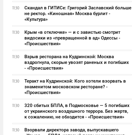
Скандал в ГИТИСе: Григорий Заславский больше
11:30
не ректор. «Киношная» Москва бурлит -
«Культура»
Крым «в отключке» — и с завистью смотрит
11:30
видосики из «превращенной в ад» Одессы -
«Происшествия»
Взрыв ресторана на Кудринской: Москва
11:30
вздрогнула, скорые увозят раненых и погибших
- «Происшествия»
Теракт на Кудринской: Кого хотели взорвать в
11:30
знаменитом московском ресторане? -
«Происшествия»
320 сбитых БПЛА, в Подмосковье — 5 погибших
11:30
от украинского воздушного террора. Без жертв,
к сожалению, не обходится - «Происшествия»
Взорвали директора завода, выпускавшего
11:30