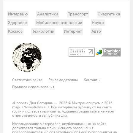
Интервью
Аналитика
Транспорт
Энергетика
Здоровье
Мобильные технологии
Наука
Космос
Технологии
Интернет
Авто
Происшествия
Военные действия
Спорт
Велоспорт
Покер
Хоккей
Баскетбол
Мотор
Теннис
Бокс
Футбол
Фото и видео
Судьи
Статистика
Команды
Таблица
Матчи
Чемпионат
Культура
Мероприятия
Статистика сайта
Рекламодателям
Контакты
Звезды
Скандалы
Шоу-бизнес
Интервью
Правила использования
Экономика
ЖКХ
Недвижимость
Банки
Финансы
Бизнес
Политика
Выборы
«Новости Дня Сегодня»
→
2026
© Мы транслируем с 2016
года. «Novosti-Dny.su». Все материалы публикуют на сайте
Мнения
Общество
Реформы
Законы
гости и пользователи сайта. Администрация сайта не несет
ответственности за публикации.
Власть
Мир
Россия
Челябинск
Использование материалов, опубликованных на сайте
Ростов-на-Дону
Нижний Новгород
Казань
допускается только с письменного разрешения
правообладателя и с обязательной прямой гиперссылкой на