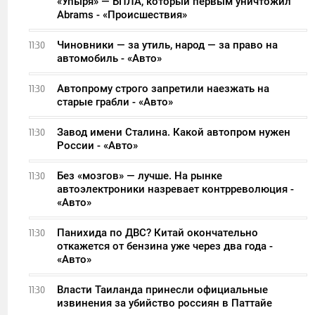
«Упыря» — БПЛА, который первым уничтожил
Abrams - «Происшествия»
Чиновники — за утиль, народ — за право на
11:30
автомобиль - «Авто»
Автопрому строго запретили наезжать на
11:30
старые грабли - «Авто»
Завод имени Сталина. Какой автопром нужен
11:30
России - «Авто»
Без «мозгов» — лучше. На рынке
11:30
автоэлектроники назревает контрреволюция -
«Авто»
Панихида по ДВС? Китай окончательно
11:30
откажется от бензина уже через два года -
«Авто»
Власти Таиланда принесли официальные
11:30
извинения за убийство россиян в Паттайе