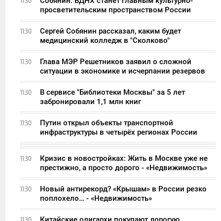
Собянин: ВДНХ станет главным культурно-
11:30
просветительским пространством России
Сергей Собянин рассказал, каким будет
11:30
медицинский колледж в "Сколково"
Глава МЭР Решетников заявил о сложной
11:30
ситуации в экономике и исчерпании резервов
В сервисе "Библиотеки Москвы" за 5 лет
11:30
забронировали 1,1 млн книг
Путин открыл объекты транспортной
11:30
инфраструктуры в четырёх регионах России
Кризис в новостройках: Жить в Москве уже не
11:30
престижно, а просто дорого - «Недвижимость»
Новый антирекорд? «Крышам» в России резко
11:30
поплохело… - «Недвижимость»
Китайские олигархи покупают дорогую
11:30