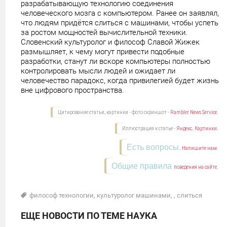
разрабатывающую технологию соединения
человеческого мозга с компьютером. Ранее он заявлял,
что людям придётся слиться с машинами, чтобы успеть
за ростом мощностей вычислительной техники.
Словенский культуролог и философ Славой Жижек
размышляет, к чему могут привести подобные
разработки, станут ли вскоре компьютеры полностью
контролировать мысли людей и ожидает ли
человечество парадокс, когда привилегией будет жизнь
вне цифрового пространства.
Цитирование статьи, картинки - фото скриншот -
Rambler News Service.
Иллюстрация к статье -
Яндекс. Картинки.
Есть вопросы.
Напишите нам.
Общие правила
поведения на сайте.
философ технологии
,
культуролог машинами
,
,
слиться
ЕЩЕ НОВОСТИ ПО ТЕМЕ НАУКА