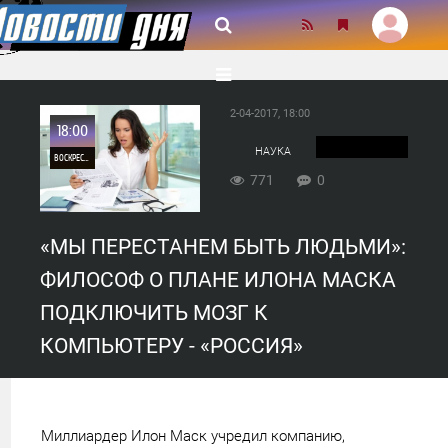
2-04-2017, 18:00
18:00
НАУКА
ВОСКРЕСЕНЬЕ
771
0
0
«МЫ ПЕРЕСТАНЕМ БЫТЬ ЛЮДЬМИ»:
771
ФИЛОСОФ О ПЛАНЕ ИЛОНА МАСКА
ПОДКЛЮЧИТЬ МОЗГ К
КОМПЬЮТЕРУ - «РОССИЯ»
Миллиардер Илон Маск учредил компанию,