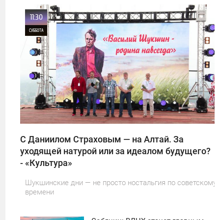
11:30
СУББОТА
0
1
С Даниилом Страховым — на Алтай. За
уходящей натурой или за идеалом будущего?
- «Культура»
Шукшинские дни — не просто ностальгия по советскому
времени