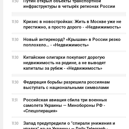
Путин открыл объекты транспортной
11:30
инфраструктуры в четырёх регионах России
Кризис в новостройках: Жить в Москве уже не
11:30
престижно, а просто дорого - «Недвижимость»
Новый антирекорд? «Крышам» в России резко
11:30
поплохело… - «Недвижимость»
Китайские олигархи покупают дорогую
11:30
недвижимость на родине, а не выводят
капиталы за рубеж - «Недвижимость»
Федерация борьбы разрешила россиянам
11:30
выступать с национальными символами
Российская авиация сбила три военных
11:31
самолета Украины — Минобороны РФ -
«Спецоперация»
Запад предупредили о "спирали унижения и
11:30
упадка" из-за Украины — Daily Telegraph -