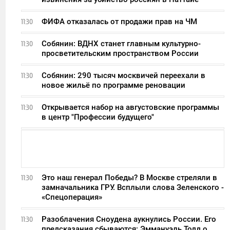
ФИФА отказалась от продажи прав на ЧМ
11:30
Собянин: ВДНХ станет главным культурно-
11:30
просветительским пространством России
Собянин: 290 тысяч москвичей переехали в
11:30
новое жильё по программе реновации
Открывается набор на августовские программы
11:30
в центр "Профессии будущего"
Это наш генерал Победы? В Москве стреляли в
11:30
замначальника ГРУ. Всплыли слова Зеленского -
«Спецоперация»
Разоблачения Сноудена аукнулись России. Его
11:30
предсказания сбываются: Эммануэль Тодд о