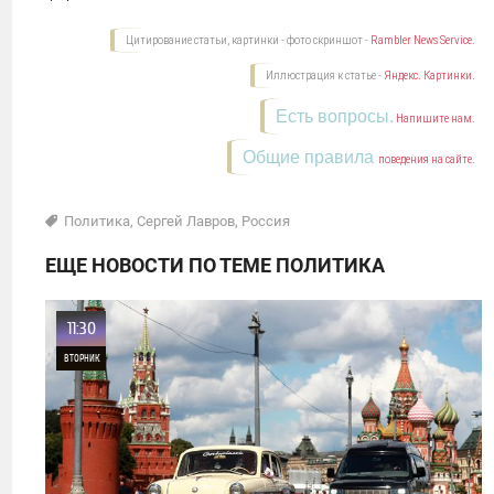
Цитирование статьи, картинки - фото скриншот -
Rambler News Service.
Иллюстрация к статье -
Яндекс. Картинки.
Есть вопросы.
Напишите нам.
Общие правила
поведения на сайте.
Политика
,
Сергей Лавров
,
Россия
ЕЩЕ НОВОСТИ ПО ТЕМЕ ПОЛИТИКА
11:30
ВТОРНИК
0
22