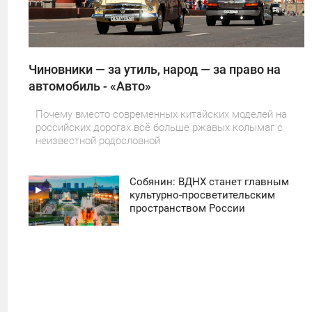
Чиновники — за утиль, народ — за право на
автомобиль - «Авто»
Почему вместо современных китайских моделей на
российских дорогах всё больше ржавых колымаг с
неизвестной родословной
Собянин: ВДНХ станет главным
11:30
культурно-просветительским
пространством России
ПОНЕДЕЛЬНИК
31