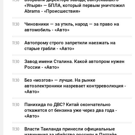
«Упыря» — БПЛА, который первым уничтожил
Abrams - «Происшествия»
Чиновники — за утиль, народ — за право на
11:30
автомобиль - «Авто»
Автопрому строго запретили наезжать на
11:30
старые грабли - «Авто»
Завод имени Сталина. Какой автопром нужен
11:30
России - «Авто»
Без «мозгов» — лучше. На рынке
11:30
автоэлектроники назревает контрреволюция -
«Авто»
Панихида по ДВС? Китай окончательно
11:30
откажется от бензина уже через два года -
«Авто»
Власти Таиланда принесли официальные
11:30
извинения за убийство россиян в Паттайе