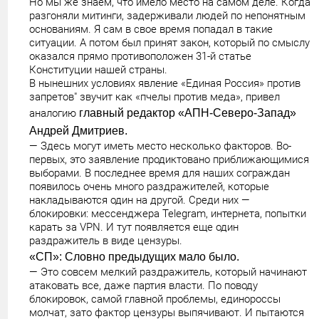
Но мы же знаем, что имело место на самом деле. Когда
разгоняли митинги, задерживали людей по непонятным
основаниям. Я сам в свое время попадал в такие
ситуации. А потом был принят закон, который по смыслу
оказался прямо противоположен 31-й статье
Конституции нашей страны.
В нынешних условиях явление «Единая Россия» против
запретов" звучит как «пчелы против меда», привел
аналогию
главный редактор «АПН-Северо-Запад»
Андрей Дмитриев.
— Здесь могут иметь место несколько факторов. Во-
первых, это заявление продиктовано приближающимися
выборами. В последнее время для наших сограждан
появилось очень много раздражителей, которые
накладываются один на другой. Среди них —
блокировки: мессенджера Telegram, интернета, попытки
карать за VPN. И тут появляется еще один
раздражитель в виде цензуры.
«СП»: Словно предыдущих мало было.
— Это совсем мелкий раздражитель, который начинают
атаковать все, даже партия власти. По поводу
блокировок, самой главной проблемы, единороссы
молчат, зато фактор цензуры выпячивают. И пытаются