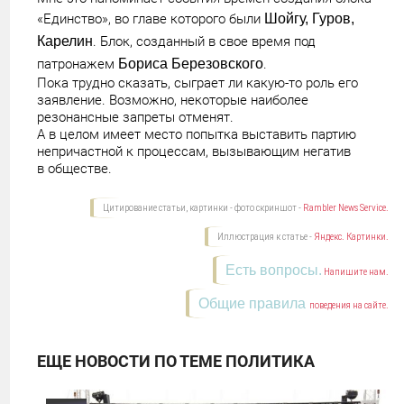
«Единство», во главе которого были
Шойгу, Гуров,
Карелин
. Блок, созданный в свое время под
патронажем
Бориса Березовского
.
Пока трудно сказать, сыграет ли какую-то роль его
заявление. Возможно, некоторые наиболее
резонансные запреты отменят.
А в целом имеет место попытка выставить партию
непричастной к процессам, вызывающим негатив
в обществе.
Цитирование статьи, картинки - фото скриншот -
Rambler News Service.
Иллюстрация к статье -
Яндекс. Картинки.
Есть вопросы.
Напишите нам.
Общие правила
поведения на сайте.
ЕЩЕ НОВОСТИ ПО ТЕМЕ ПОЛИТИКА