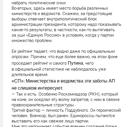
набрать политические очки.
Во-вторых, здесь имеет место борьба различных
министерств и ведомств. Скажем, за предстоящие
выборы отвечает внутриполитический блок
администрации президента, которому надо показывать
какие-то результаты, в частности, как-то вытягивать
за уши «Единую Россию» в условиях, когда у партии
множество проблем.
Ее рейтинг падает, что видно даже по официальным
опросам. Причем, что еще более важно, на этом фоне
проседает рейтинг и самого
Путина
, чего
в официальной статистике не наблюдалось уже
длительное время.
«СП»: Министерства и ведомства эти заботы АП
не слишком интересуют.
— Так и есть. Особенно Роскомнадзор (РКН), который
на коне, он оседлал эту волну запретов, с ним в связке
правоохранительные структуры…
Третий фактор — личность Поддубного. Он героический
человек. Военкор, был ранен. Единороссы пытаются
выставить его как свежее лицо партии.
Мне это напоминает события времен создания блока