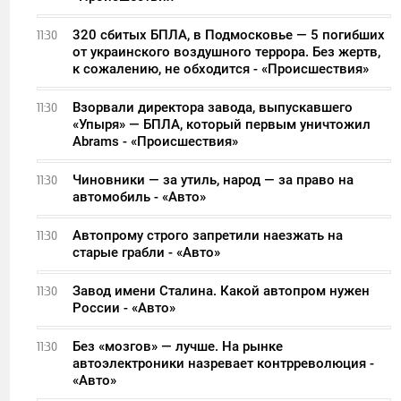
320 сбитых БПЛА, в Подмосковье — 5 погибших
11:30
от украинского воздушного террора. Без жертв,
к сожалению, не обходится - «Происшествия»
Взорвали директора завода, выпускавшего
11:30
«Упыря» — БПЛА, который первым уничтожил
Abrams - «Происшествия»
Чиновники — за утиль, народ — за право на
11:30
автомобиль - «Авто»
Автопрому строго запретили наезжать на
11:30
старые грабли - «Авто»
Завод имени Сталина. Какой автопром нужен
11:30
России - «Авто»
Без «мозгов» — лучше. На рынке
11:30
автоэлектроники назревает контрреволюция -
«Авто»