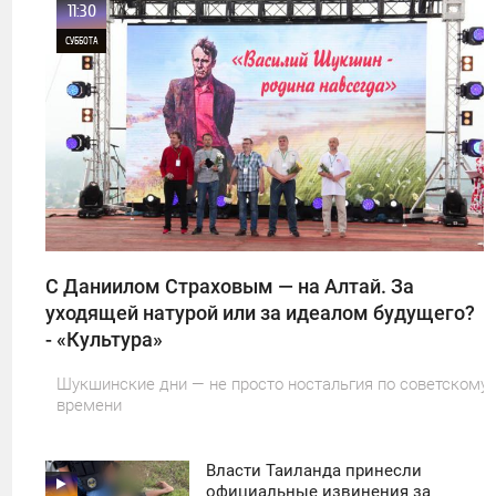
11:30
СУББОТА
0
11
С Даниилом Страховым — на Алтай. За
уходящей натурой или за идеалом будущего?
- «Культура»
Шукшинские дни — не просто ностальгия по советскому
времени
Власти Таиланда принесли
11:30
официальные извинения за