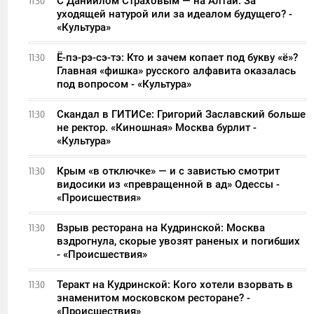
С Даниилом Страховым — на Алтай. За
11:30
уходящей натурой или за идеалом будущего? -
«Культура»
Ё-пэ-рэ-сэ-тэ: Кто и зачем копает под букву «ё»?
11:30
Главная «фишка» русского алфавита оказалась
под вопросом - «Культура»
Скандал в ГИТИСе: Григорий Заславский больше
11:30
не ректор. «Киношная» Москва бурлит -
«Культура»
Крым «в отключке» — и с завистью смотрит
11:30
видосики из «превращенной в ад» Одессы -
«Происшествия»
Взрыв ресторана на Кудринской: Москва
11:30
вздрогнула, скорые увозят раненых и погибших
- «Происшествия»
Теракт на Кудринской: Кого хотели взорвать в
11:30
знаменитом московском ресторане? -
«Происшествия»