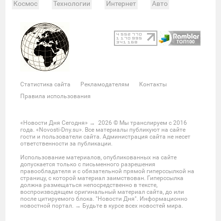
Космос
Технологии
Интернет
Авто
Происшествия
Военные действия
Спорт
Велоспорт
Покер
Хоккей
Баскетбол
Мотор
Теннис
Бокс
Футбол
Фото и видео
Судьи
Статистика
Команды
Таблица
Матчи
Чемпионат
Культура
Мероприятия
Статистика сайта
Рекламодателям
Контакты
Звезды
Скандалы
Шоу-бизнес
Интервью
Правила использования
Экономика
ЖКХ
Недвижимость
Банки
Финансы
Бизнес
Политика
Выборы
«Новости Дня Сегодня»
→
2026
© Мы транслируем с 2016
года. «Novosti-Dny.su». Все материалы публикуют на сайте
Мнения
Общество
Реформы
Законы
гости и пользователи сайта. Администрация сайта не несет
ответственности за публикации.
Власть
Мир
Россия
Челябинск
Использование материалов, опубликованных на сайте
Ростов-на-Дону
Нижний Новгород
Казань
допускается только с письменного разрешения
правообладателя и с обязательной прямой гиперссылкой на
Омск
Красноярск
Новосибирс
Екатеринбург
страницу, с которой материал заимствован. Гиперссылка
должна размещаться непосредственно в тексте,
Крым
Забайкальский край
Украина
воспроизводящем оригинальный материал сайта, до или
после цитируемого блока. "Новости Дня". Информационно
Латинская Америка
США
Азия
новостной портал. → Будьте в курсе всех новостей мира.
Большой Ближний Восток
Большой Кавказ