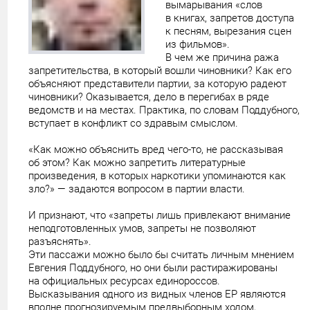
вымарывания «слов
в книгах, запретов доступа
к песням, вырезания сцен
из фильмов».
В чем же причина ража
запретительства, в который вошли чиновники? Как его
объясняют представители партии, за которую радеют
чиновники? Оказывается, дело в перегибах в ряде
ведомств и на местах. Практика, по словам Поддубного,
вступает в конфликт со здравым смыслом.
«Как можно объяснить вред чего-то, не рассказывая
об этом? Как можно запретить литературные
произведения, в которых наркотики упоминаются как
зло?» — задаются вопросом в партии власти.
И признают, что «запреты лишь привлекают внимание
неподготовленных умов, запреты не позволяют
разъяснять».
Эти пассажи можно было бы считать личным мнением
Евгения Поддубного, но они были растиражированы
на официальных ресурсах единороссов.
Высказывания одного из видных членов ЕР являются
вполне прогнозируемым предвыборным ходом,