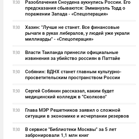
Разоблачения Сноудена аукнулись России. Его
11:30
предсказания сбываются: Эммануэль Тодд о
поражении Запада - «Спецоперация»
Хазин: "Лучше не станет. Все финансовые
11:30
рычаги в руках либералов, у людей уже украли
миллиарды" - «Спецоперация»
Власти Таиланда принесли официальные
11:30
извинения за убийство россиян в Паттайе
Собянин: ВДНХ станет главным культурно-
11:30
просветительским пространством России
Сергей Собянин рассказал, каким будет
11:30
медицинский колледж в "Сколково"
Глава МЭР Решетников заявил о сложной
11:30
ситуации в экономике и исчерпании резервов
В сервисе "Библиотеки Москвы" за 5 лет
11:30
забронировали 1,1 млн книг