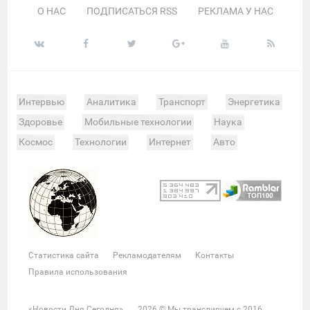
О НАС
ПОДПИСАТЬСЯ RSS
РЕКЛАМА У НАС
Интервью
Аналитика
Транспорт
Энергетика
Здоровье
Мобильные технологии
Наука
Космос
Технологии
Интернет
Авто
Происшествия
Военные действия
Спорт
Велоспорт
Покер
Хоккей
Баскетбол
Мотор
Теннис
Бокс
Футбол
Фото и видео
Судьи
Статистика
Команды
Таблица
Матчи
Чемпионат
Культура
Мероприятия
Статистика сайта
Рекламодателям
Контакты
Звезды
Скандалы
Шоу-бизнес
Интервью
Правила использования
Экономика
ЖКХ
Недвижимость
Банки
Финансы
Бизнес
Политика
Выборы
«Новости Дня Сегодня»
→
2026
© Мы транслируем с 2016