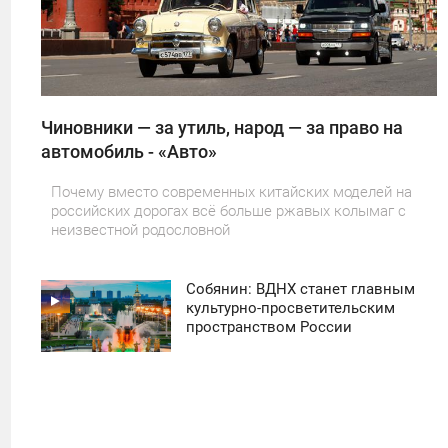
Чиновники — за утиль, народ — за право на
автомобиль - «Авто»
Почему вместо современных китайских моделей на
российских дорогах всё больше ржавых колымаг с
неизвестной родословной
Собянин: ВДНХ станет главным
11:30
культурно-просветительским
пространством России
ПОНЕДЕЛЬНИК
41