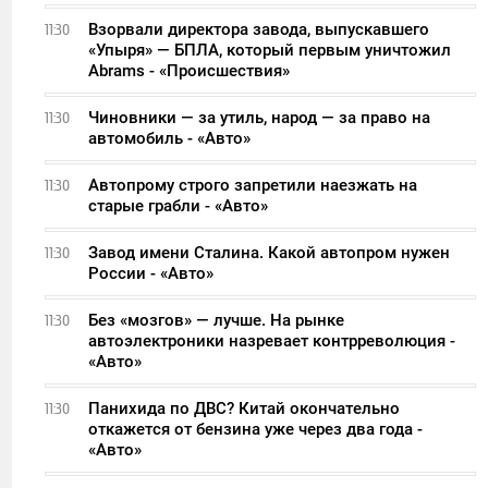
Взорвали директора завода, выпускавшего
11:30
«Упыря» — БПЛА, который первым уничтожил
Abrams - «Происшествия»
Чиновники — за утиль, народ — за право на
11:30
автомобиль - «Авто»
Автопрому строго запретили наезжать на
11:30
старые грабли - «Авто»
Завод имени Сталина. Какой автопром нужен
11:30
России - «Авто»
Без «мозгов» — лучше. На рынке
11:30
автоэлектроники назревает контрреволюция -
«Авто»
Панихида по ДВС? Китай окончательно
11:30
откажется от бензина уже через два года -
«Авто»