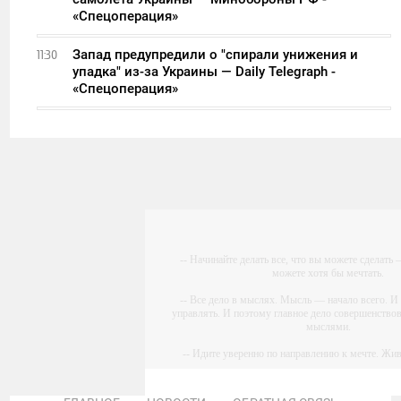
«Спецоперация»
Запад предупредили о "спирали унижения и
11:30
упадка" из-за Украины — Daily Telegraph -
«Спецоперация»
-- Начинайте делать все, что вы можете сделать –
можете хотя бы мечтать.
-- Все дело в мыслях. Мысль — начало всего.
управлять. И поэтому главное дело совершенствов
мыслями.
-- Идите уверенно по направлению к мечте. Жи
которую вы сами себе придумали
-- Самое большое богатство — это ум. Самая б