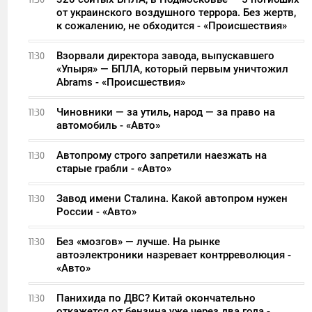
от украинского воздушного террора. Без жертв,
к сожалению, не обходится - «Происшествия»
Взорвали директора завода, выпускавшего
11:30
«Упыря» — БПЛА, который первым уничтожил
Abrams - «Происшествия»
Чиновники — за утиль, народ — за право на
11:30
автомобиль - «Авто»
Автопрому строго запретили наезжать на
11:30
старые грабли - «Авто»
Завод имени Сталина. Какой автопром нужен
11:30
России - «Авто»
Без «мозгов» — лучше. На рынке
11:30
автоэлектроники назревает контрреволюция -
«Авто»
Панихида по ДВС? Китай окончательно
11:30
откажется от бензина уже через два года -