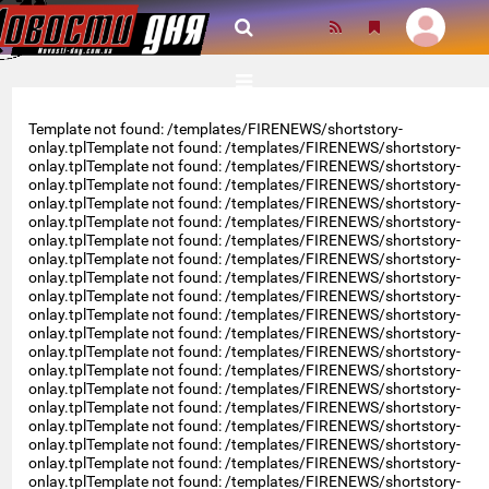
Template not found: /templates/FIRENEWS/shortstory-
onlay.tplTemplate not found: /templates/FIRENEWS/shortstory-
onlay.tplTemplate not found: /templates/FIRENEWS/shortstory-
onlay.tplTemplate not found: /templates/FIRENEWS/shortstory-
onlay.tplTemplate not found: /templates/FIRENEWS/shortstory-
onlay.tplTemplate not found: /templates/FIRENEWS/shortstory-
onlay.tplTemplate not found: /templates/FIRENEWS/shortstory-
onlay.tplTemplate not found: /templates/FIRENEWS/shortstory-
onlay.tplTemplate not found: /templates/FIRENEWS/shortstory-
onlay.tplTemplate not found: /templates/FIRENEWS/shortstory-
onlay.tplTemplate not found: /templates/FIRENEWS/shortstory-
onlay.tplTemplate not found: /templates/FIRENEWS/shortstory-
onlay.tplTemplate not found: /templates/FIRENEWS/shortstory-
onlay.tplTemplate not found: /templates/FIRENEWS/shortstory-
onlay.tplTemplate not found: /templates/FIRENEWS/shortstory-
onlay.tplTemplate not found: /templates/FIRENEWS/shortstory-
onlay.tplTemplate not found: /templates/FIRENEWS/shortstory-
onlay.tplTemplate not found: /templates/FIRENEWS/shortstory-
onlay.tplTemplate not found: /templates/FIRENEWS/shortstory-
onlay.tplTemplate not found: /templates/FIRENEWS/shortstory-