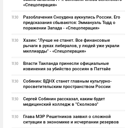
«Спецоперация»
Разоблачения Сноудена аукнулись России. Его
11:30
предсказания сбываются: Эммануэль Тодд о
поражении Запада - «Спецоперация»
Хазин: "Лучше не станет. Все финансовые
11:30
рычаги в руках либералов, у людей уже украли
миллиарды" - «Спецоперация»
Власти Таиланда принесли официальные
11:30
извинения за убийство россиян в Паттайе
Собянин: ВДНХ станет главным культурно-
11:30
просветительским пространством России
Сергей Собянин рассказал, каким будет
11:30
медицинский колледж в "Сколково"
Глава МЭР Решетников заявил о сложной
11:30
ситуации в экономике и исчерпании резервов