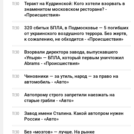
Теракт на Кудринской: Кого хотели взорвать в
11:30
знаменитом московском ресторане? -
«Происшествия»
320 сбитых БПЛА, в Подмосковье — 5 погибших
11:30
от украинского воздушного террора. Без жертв,
к сожалению, не обходится - «Происшествия»
Взорвали директора завода, выпускавшего
11:30
«Упыря» — БПЛА, который первым уничтожил
Abrams - «Происшествия»
Чиновники — за утиль, народ — за право на
11:30
автомобиль - «Авто»
Автопрому строго запретили наезжать на
11:30
старые грабли - «Авто»
Завод имени Сталина. Какой автопром нужен
11:30
России - «Авто»
Без «мозгов» — лучше. На рынке
11:30