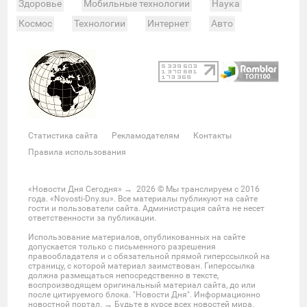
Здоровье
Мобильные технологии
Наука
Космос
Технологии
Интернет
Авто
Происшествия
Военные действия
Спорт
Велоспорт
Покер
Хоккей
Баскетбол
Мотор
Теннис
Бокс
Футбол
Фото и видео
Судьи
Статистика
Команды
Таблица
Матчи
Чемпионат
Культура
Мероприятия
Статистика сайта
Рекламодателям
Контакты
Звезды
Скандалы
Шоу-бизнес
Интервью
Правила использования
Экономика
ЖКХ
Недвижимость
Банки
Финансы
Бизнес
Политика
Выборы
«Новости Дня Сегодня»
→
2026
© Мы транслируем с 2016
года. «Novosti-Dny.su». Все материалы публикуют на сайте
Мнения
Общество
Реформы
Законы
гости и пользователи сайта. Администрация сайта не несет
ответственности за публикации.
Власть
Мир
Россия
Челябинск
Использование материалов, опубликованных на сайте
Ростов-на-Дону
Нижний Новгород
Казань
допускается только с письменного разрешения
правообладателя и с обязательной прямой гиперссылкой на
Омск
Красноярск
Новосибирс
Екатеринбург
страницу, с которой материал заимствован. Гиперссылка
должна размещаться непосредственно в тексте,
Крым
Забайкальский край
Украина
воспроизводящем оригинальный материал сайта, до или
после цитируемого блока. "Новости Дня". Информационно
Латинская Америка
США
Азия
новостной портал. → Будьте в курсе всех новостей мира.