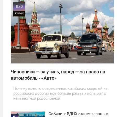
11:30
ВТОРНИК
0
22
Чиновники — за утиль, народ — за право на
автомобиль - «Авто»
Почему вместо современных китайских моделей на
российских дорогах всё больше ржавых колымаг с
неизвестной родословной
Собянин: ВДНХ станет главным