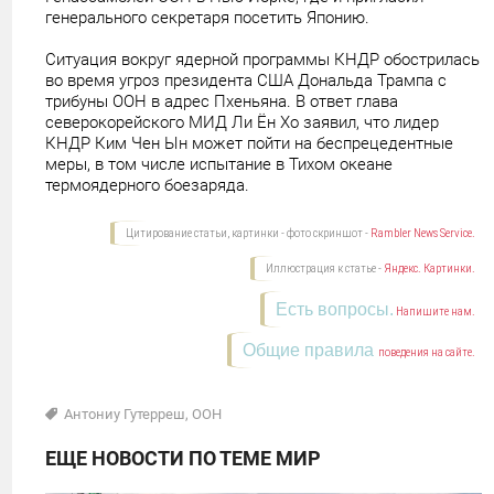
генерального секретаря посетить Японию.
Ситуация вокруг ядерной программы КНДР обострилась
во время угроз президента США Дональда Трампа с
трибуны ООН в адрес Пхеньяна. В ответ глава
северокорейского МИД Ли Ён Хо заявил, что лидер
КНДР Ким Чен Ын может пойти на беспрецедентные
меры, в том числе испытание в Тихом океане
термоядерного боезаряда.
Цитирование статьи, картинки - фото скриншот -
Rambler News Service.
Иллюстрация к статье -
Яндекс. Картинки.
Есть вопросы.
Напишите нам.
Общие правила
поведения на сайте.
Антониу Гутерреш
,
ООН
ЕЩЕ НОВОСТИ ПО ТЕМЕ МИР