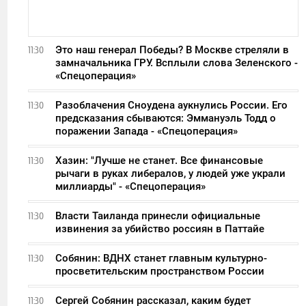
Это наш генерал Победы? В Москве стреляли в
11:30
замначальника ГРУ. Всплыли слова Зеленского -
«Спецоперация»
Разоблачения Сноудена аукнулись России. Его
11:30
предсказания сбываются: Эммануэль Тодд о
поражении Запада - «Спецоперация»
Хазин: "Лучше не станет. Все финансовые
11:30
рычаги в руках либералов, у людей уже украли
миллиарды" - «Спецоперация»
Власти Таиланда принесли официальные
11:30
извинения за убийство россиян в Паттайе
Собянин: ВДНХ станет главным культурно-
11:30
просветительским пространством России
Сергей Собянин рассказал, каким будет
11:30