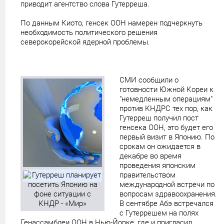
приводит агентство слова Гутерреша.
По данным Киото, генсек ООН намерен подчеркнуть
необходимость политического решения
северокорейской ядерной проблемы.
СМИ сообщили о
готовности Южной Кореи к
"немедленным операциям"
против КНДРС тех пор, как
Гутерреш получил пост
генсека ООН, это будет его
первый визит в Японию. По
срокам он ожидается в
декабре во время
проведения японским
правительством
международной встречи по
вопросам здравоохранения.
В сентябре Абэ встречался
с Гутеррешем на полях
Генассамблеи ООН в Нью-Йорке, где и пригласил