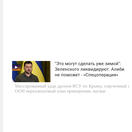
"Это могут сделать уже зимой":
11:30
Зеленского ликвидируют. Алиби
не поможет - «Спецоперация»
СУББОТА
Массированный удар дронов ВСУ по Крыму, озвученный в
0
ООН нереализуемый план примирения, наглые
1 624