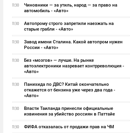
Чиновники — за утиль, народ — за право на
11:30
автомобиль - «Авто»
Автопрому строго запретили наезжать на
11:30
старые грабли - «Авто»
Завод имени Сталина. Какой автопром нужен
11:30
России - «Авто»
Без «мозгов» — лучше. На рынке
11:30
автоэлектроники назревает контрреволюция -
«Авто»
Панихида по ДВС? Китай окончательно
11:30
откажется от бензина уже через два года -
«Авто»
Власти Таиланда принесли официальные
11:30
извинения за убийство россиян в Паттайе
ФИФА отказалась от продажи прав на ЧМ
11:30