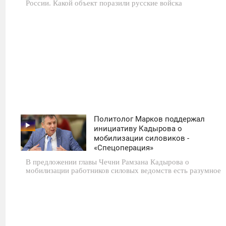
России. Какой объект поразили русские войска
Политолог Марков поддержал
11:30
инициативу Кадырова о
мобилизации силовиков -
ПЯТНИЦА
«Спецоперация»
В предложении главы Чечни Рамзана Кадырова о
0
мобилизации работников силовых ведомств есть разумное
262