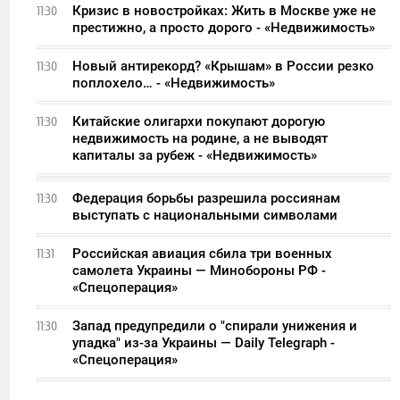
Кризис в новостройках: Жить в Москве уже не
11:30
престижно, а просто дорого - «Недвижимость»
Новый антирекорд? «Крышам» в России резко
11:30
поплохело… - «Недвижимость»
Китайские олигархи покупают дорогую
11:30
недвижимость на родине, а не выводят
капиталы за рубеж - «Недвижимость»
Федерация борьбы разрешила россиянам
11:30
выступать с национальными символами
Российская авиация сбила три военных
11:31
самолета Украины — Минобороны РФ -
«Спецоперация»
Запад предупредили о "спирали унижения и
11:30
упадка" из-за Украины — Daily Telegraph -
«Спецоперация»