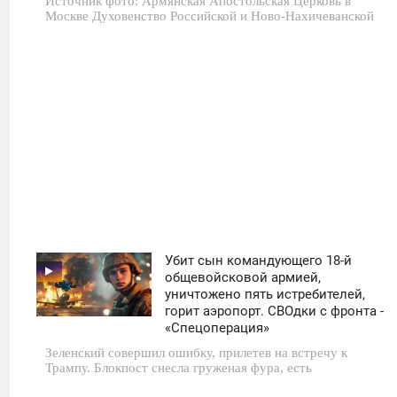
Источник фото: Армянская Апостольская Церковь в
0
Москве Духовенство Российской и Ново-Нахичеванской
1 750
Убит сын командующего 18-й
11:30
общевойсковой армией,
уничтожено пять истребителей,
СУББОТА
горит аэропорт. СВОдки с фронта -
«Спецоперация»
0
Зеленский совершил ошибку, прилетев на встречу к
Трампу. Блокпост снесла груженая фура, есть
1 655