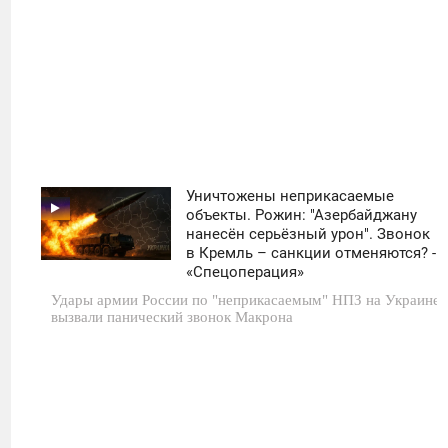
Уничтожены неприкасаемые
11:30
объекты. Рожин: "Азербайджану
нанесён серьёзный урон". Звонок
ПОНЕДЕЛЬНИК
в Кремль – санкции отменяются? -
«Спецоперация»
0
Удары армии России по "неприкасаемым" НПЗ на Украине
вызвали панический звонок Макрона
1 657