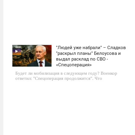
"Людей уже набрали" – Сладков
11:30
"раскрыл планы" Белоусова и
выдал расклад по СВО -
ВТОРНИК
«Спецоперация»
Будет ли мобилизация в следующем году? Военкор
0
ответил: "Спецоперация продолжится". Что
793