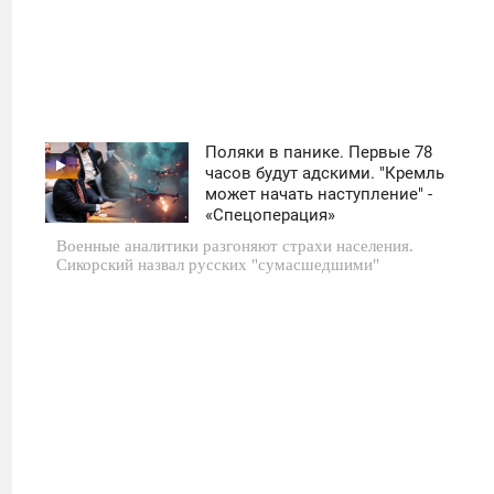
Поляки в панике. Первые 78
11:30
часов будут адскими. "Кремль
может начать наступление" -
ВОСКРЕСЕНЬЕ
«Спецоперация»
Военные аналитики разгоняют страхи населения.
0
Сикорский назвал русских "сумасшедшими"
1 640