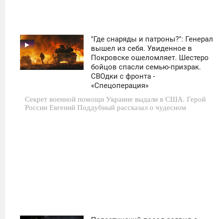
"Где снаряды и патроны?": Генерал
11:30
вышел из себя. Увиденное в
Покровске ошеломляет. Шестеро
СРЕДА
бойцов спасли семью-призрак.
СВОдки с фронта -
0
«Спецоперация»
Секрет военной помощи Украине выдали в США. Герой
1 538
России Евгений Поддубный рассказал о чудесном