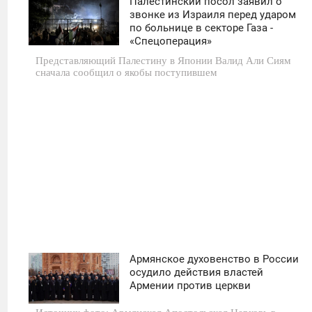
Палестинский посол заявил о
11:30
звонке из Израиля перед ударом
по больнице в секторе Газа -
СРЕДА
«Спецоперация»
Представляющий Палестину в Японии Валид Али Сиям
0
сначала сообщил о якобы поступившем
1 277
Армянское духовенство в России
11:30
осудило действия властей
Армении против церкви
ВОСКРЕСЕНЬЕ