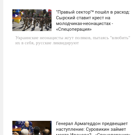
"Правый сектор"* пошёл в расход:
14:50
Сырский ставит крест на
молодчиках-неонацистах -
СРЕДА
«Спецоперация»
Украинские неонацисты жгут поляков, пытаясь "влюбить"
0
их в себя, русские ликвидируют
2 170
Генерал Армагеддон предвещает
14:49
наступление: Суровикин займет