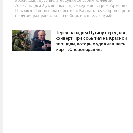
Российский президент обсудил со своим коллегой
Александром Лукашенко и премьер-министром Армении
Николом Пашиняном события в Казахстане. О прошедших
переговорах рассказали сообщили в пресс-службе
Перед парадом Путину передали
11:30
конверт: Три события на Красной
площади, которые удивили весь
ПОНЕДЕЛЬНИК
мир - «Спецоперация»
39