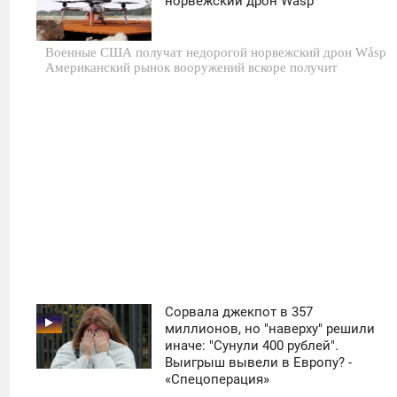
норвежский дрон Wåsp
ПЯТНИЦА
Военные США получат недорогой норвежский дрон Wåsp
0
Американский рынок вооружений вскоре получит
1 332
Сорвала джекпот в 357
11:30
миллионов, но "наверху" решили
иначе: "Сунули 400 рублей".
СРЕДА
Выигрыш вывели в Европу? -
«Спецоперация»
0