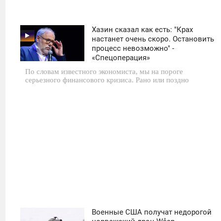
Хазин сказал как есть: "Крах
11:30
настанет очень скоро. Остановить
процесс невозможно" -
СУББОТА
«Спецоперация»
По словам известного экономиста, мы на пороге
0
серьезного финансового кризиса. Рано или поздно
2 133
Военные США получат недорогой
11:30