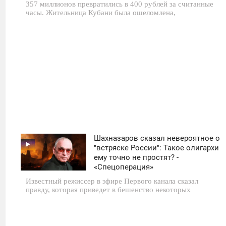
357 миллионов превратились в 400 рублей за считанные
часы. Жительница Кубани была ошеломлена,
1 401
Шахназаров сказал невероятное о
11:30
"встряске России": Такое олигархи
ему точно не простят? -
СРЕДА
«Спецоперация»
Известный режиссер в эфире Первого канала сказал
0
правду, которая приведет в бешенство некоторых
1 487