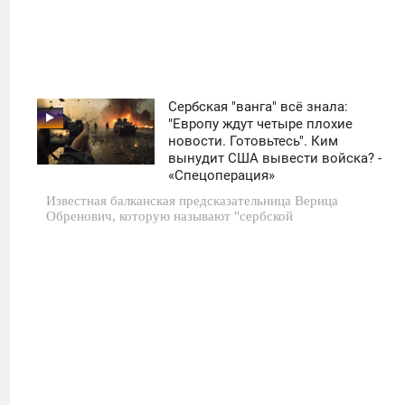
Сербская "ванга" всё знала:
11:30
"Европу ждут четыре плохие
новости. Готовьтесь". Ким
ПОНЕДЕЛЬНИК
вынудит США вывести войска? -
«Спецоперация»
0
Известная балканская предсказательница Верица
Обренович, которую называют "сербской
1 837