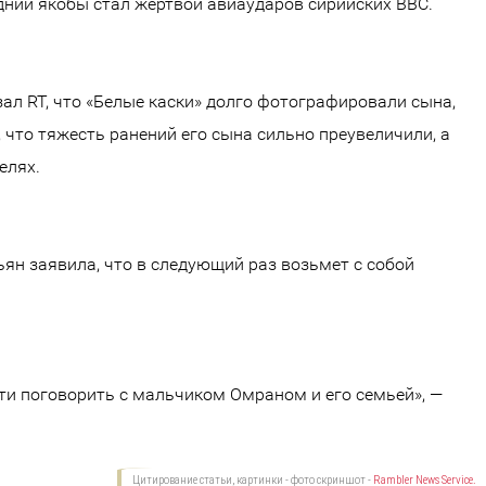
дний якобы стал жертвой авиаударов сирийских ВВС.
ал RT, что «Белые каски» долго фотографировали сына,
 что тяжесть ранений его сына сильно преувеличили, а
елях.
ян заявила, что в следующий раз возьмет с собой
сти поговорить с мальчиком Омраном и его семьей», —
Цитирование статьи, картинки - фото скриншот -
Rambler News Service.