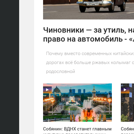
Чиновники — за утиль, н
право на автомобиль - 
Почему вместо современных китайских
дорогах всё больше ржавых колымаг с
родословной
11:30
11:30
ПОНЕДЕЛЬНИК
ПОНЕДЕЛЬНИК
41
22
Собянин: ВДНХ станет главным
Собян