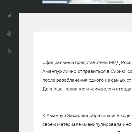
Официальный представитель МИД Росс
Аманпур лично отправиться в Сирию, с
после разоблачения одного из самых с
Дакнише, названном «символом страда
К Аманпур Захарова обратилась в ходе б
своем материале «манипулировала инфо