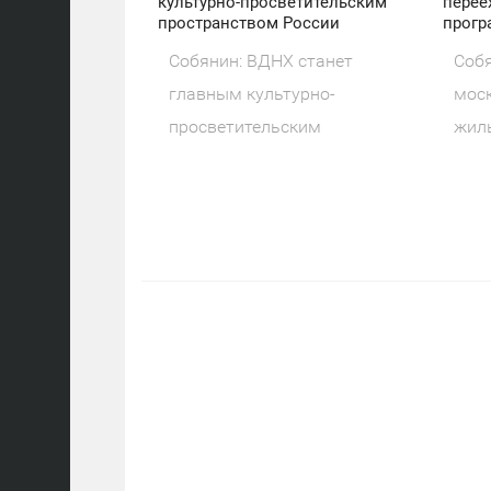
культурно-просветительским
перее
пространством России
прогр
Собянин: ВДНХ станет
Собя
главным культурно-
моск
просветительским
жил
пространством России Мэр
рен
Москвы Сергей
про