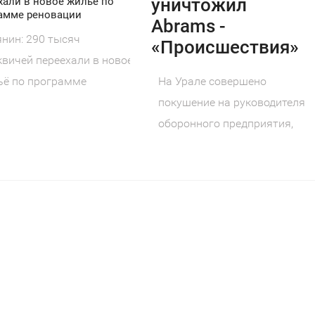
уничтожил
хали в новое жильё по
амме реновации
Abrams -
нин: 290 тысяч
«Происшествия»
вичей переехали в новое
На Урале совершено
ьё по программе
покушение на руководителя
овации Московской
оборонного предприятия,
грамме
созданного по народной
инициативе