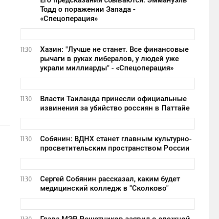
Его предсказания сбываются: Эммануэль
Тодд о поражении Запада -
«Спецоперация»
Хазин: "Лучше не станет. Все финансовые
11:30
рычаги в руках либералов, у людей уже
украли миллиарды" - «Спецоперация»
Власти Таиланда принесли официальные
11:30
извинения за убийство россиян в Паттайе
Собянин: ВДНХ станет главным культурно-
11:30
просветительским пространством России
Сергей Собянин рассказал, каким будет
11:30
медицинский колледж в "Сколково"