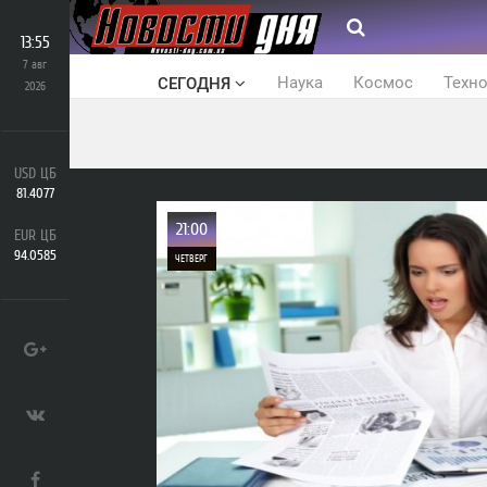
13:55
7 авг
Наука
Космос
Техн
СЕГОДНЯ
2026
USD ЦБ
81.4077
21:00
EUR ЦБ
94.0585
ЧЕТВЕРГ
0
1 075