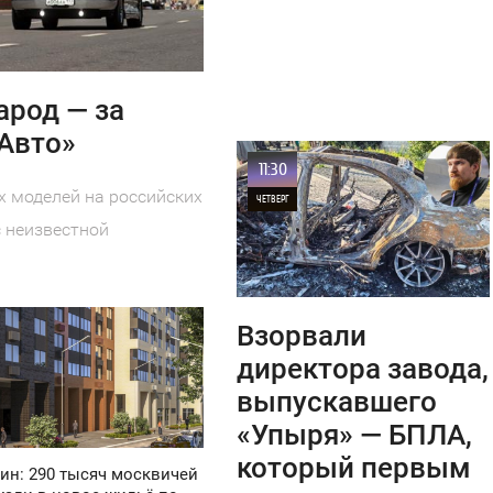
арод — за
«Авто»
11:30
 моделей на российских
ЧЕТВЕРГ
 неизвестной
0
11
Взорвали
директора завода,
выпускавшего
«Упыря» — БПЛА,
который первым
ин: 290 тысяч москвичей