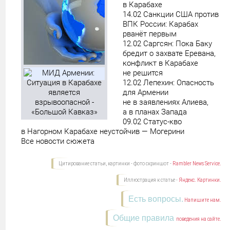
в Карабахе
14.02 Санкции США против
ВПК России: Карабах
рванёт первым
12.02 Саргсян: Пока Баку
бредит о захвате Еревана,
конфликт в Карабахе
не решится
12.02 Лепехин: Опасность
для Армении
не в заявлениях Алиева,
а в планах Запада
09.02 Статус-кво
в Нагорном Карабахе неустойчив — Могерини
Все новости сюжета
Цитирование статьи, картинки - фото скриншот -
Rambler News Service.
Иллюстрация к статье -
Яндекс. Картинки.
Есть вопросы.
Напишите нам.
Общие правила
поведения на сайте.