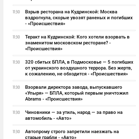
Взрыв ресторана на Кудринской: Москва
11:30
вздрогнула, скорые увозят раненых и погибших
- «Происшествия»
Теракт на Кудринской: Кого хотели взорвать в
11:30
знаменитом московском ресторане? -
«Происшествия»
320 сбитых БПЛА, в Подмосковье — 5 погибших
11:30
от украинского воздушного террора. Без жертв,
к сожалению, не обходится - «Происшествия»
Взорвали директора завода, выпускавшего
11:30
«Упыря» — БПЛА, который первым уничтожил
Abrams - «Происшествия»
Чиновники — за утиль, народ — за право на
11:30
автомобиль - «Авто»
Автопрому строго запретили наезжать на
11:30
старые грабли - «Авто»