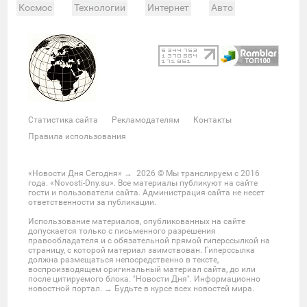
Космос
Технологии
Интернет
Авто
Происшествия
Военные действия
Спорт
Велоспорт
Покер
Хоккей
Баскетбол
Мотор
Теннис
Бокс
Футбол
Фото и видео
Судьи
Статистика
Команды
Таблица
Матчи
Чемпионат
Культура
Мероприятия
Статистика сайта
Рекламодателям
Контакты
Звезды
Скандалы
Шоу-бизнес
Интервью
Правила использования
Экономика
ЖКХ
Недвижимость
Банки
Финансы
Бизнес
Политика
Выборы
«Новости Дня Сегодня»
→
2026
© Мы транслируем с 2016
года. «Novosti-Dny.su». Все материалы публикуют на сайте
Мнения
Общество
Реформы
Законы
гости и пользователи сайта. Администрация сайта не несет
ответственности за публикации.
Власть
Мир
Россия
Челябинск
Использование материалов, опубликованных на сайте
Ростов-на-Дону
Нижний Новгород
Казань
допускается только с письменного разрешения
правообладателя и с обязательной прямой гиперссылкой на
Омск
Красноярск
Новосибирс
Екатеринбург
страницу, с которой материал заимствован. Гиперссылка
должна размещаться непосредственно в тексте,
Крым
Забайкальский край
Украина
воспроизводящем оригинальный материал сайта, до или
после цитируемого блока. "Новости Дня". Информационно
Латинская Америка
США
Азия
новостной портал. → Будьте в курсе всех новостей мира.
Большой Ближний Восток
Большой Кавказ