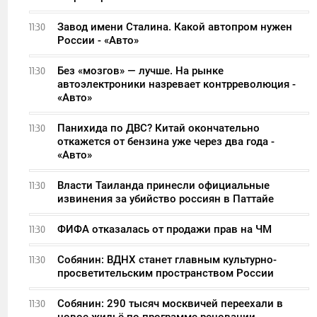
Завод имени Сталина. Какой автопром нужен
11:30
России - «Авто»
Без «мозгов» — лучше. На рынке
11:30
автоэлектроники назревает контрреволюция -
«Авто»
Панихида по ДВС? Китай окончательно
11:30
откажется от бензина уже через два года -
«Авто»
Власти Таиланда принесли официальные
11:30
извинения за убийство россиян в Паттайе
ФИФА отказалась от продажи прав на ЧМ
11:30
Собянин: ВДНХ станет главным культурно-
11:30
просветительским пространством России
Собянин: 290 тысяч москвичей переехали в
11:30
новое жильё по программе реновации