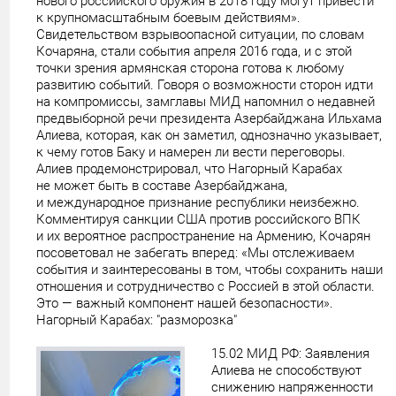
нового российского оружия в 2018 году могут привести
к крупномасштабным боевым действиям».
Свидетельством взрывоопасной ситуации, по словам
Кочаряна, стали события апреля 2016 года, и с этой
точки зрения армянская сторона готова к любому
развитию событий. Говоря о возможности сторон идти
на компромиссы, замглавы МИД напомнил о недавней
предвыборной речи президента Азербайджана Ильхама
Алиева, которая, как он заметил, однозначно указывает,
к чему готов Баку и намерен ли вести переговоры.
Алиев продемонстрировал, что Нагорный Карабах
не может быть в составе Азербайджана,
и международное признание республики неизбежно.
Комментируя санкции США против российского ВПК
и их вероятное распространение на Армению, Кочарян
посоветовал не забегать вперед: «Мы отслеживаем
события и заинтересованы в том, чтобы сохранить наши
отношения и сотрудничество с Россией в этой области.
Это — важный компонент нашей безопасности».
Нагорный Карабах: "разморозка"
15.02 МИД РФ: Заявления
Алиева не способствуют
снижению напряженности