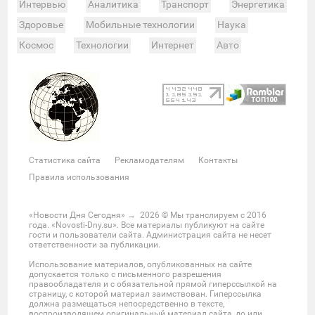
Интервью
Аналитика
Транспорт
Энергетика
Здоровье
Мобильные технологии
Наука
Космос
Технологии
Интернет
Авто
Происшествия
Военные действия
Спорт
Велоспорт
Покер
Хоккей
Баскетбол
Мотор
Теннис
Бокс
Футбол
Фото и видео
Судьи
Статистика
Команды
Таблица
Матчи
Чемпионат
Культура
Мероприятия
Статистика сайта
Рекламодателям
Контакты
Звезды
Скандалы
Шоу-бизнес
Интервью
Правила использования
Экономика
ЖКХ
Недвижимость
Банки
Финансы
Бизнес
Политика
Выборы
«Новости Дня Сегодня»
→
2026
© Мы транслируем с 2016
года. «Novosti-Dny.su». Все материалы публикуют на сайте
Мнения
Общество
Реформы
Законы
гости и пользователи сайта. Администрация сайта не несет
ответственности за публикации.
Власть
Мир
Россия
Челябинск
Использование материалов, опубликованных на сайте
Ростов-на-Дону
Нижний Новгород
Казань
допускается только с письменного разрешения
правообладателя и с обязательной прямой гиперссылкой на
Омск
Красноярск
Новосибирс
Екатеринбург
страницу, с которой материал заимствован. Гиперссылка
должна размещаться непосредственно в тексте,
Крым
Забайкальский край
Украина
воспроизводящем оригинальный материал сайта, до или