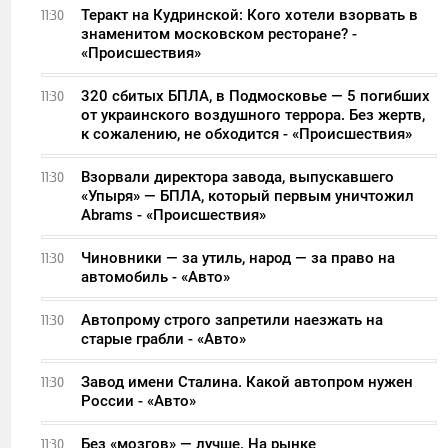
Теракт на Кудринской: Кого хотели взорвать в
11:30
знаменитом московском ресторане? -
«Происшествия»
320 сбитых БПЛА, в Подмосковье — 5 погибших
11:30
от украинского воздушного террора. Без жертв,
к сожалению, не обходится - «Происшествия»
Взорвали директора завода, выпускавшего
11:30
«Упыря» — БПЛА, который первым уничтожил
Abrams - «Происшествия»
Чиновники — за утиль, народ — за право на
11:30
автомобиль - «Авто»
Автопрому строго запретили наезжать на
11:30
старые грабли - «Авто»
Завод имени Сталина. Какой автопром нужен
11:30
России - «Авто»
Без «мозгов» — лучше. На рынке
11:30