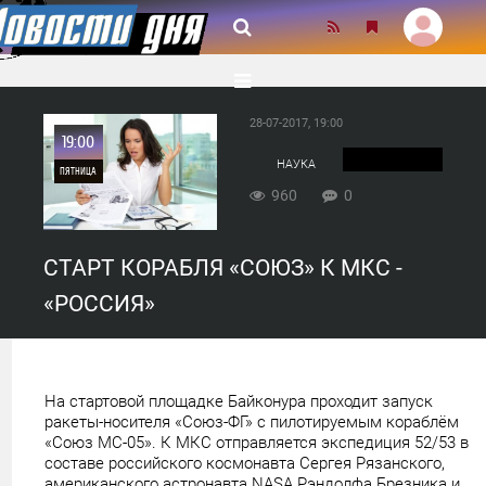
28-07-2017, 19:00
19:00
НАУКА
ПЯТНИЦА
960
0
0
СТАРТ КОРАБЛЯ «СОЮЗ» К МКС -
960
«РОССИЯ»
На стартовой площадке Байконура проходит запуск
ракеты-носителя «Союз-ФГ» с пилотируемым кораблём
«Союз МС-05». К МКС отправляется экспедиция 52/53 в
составе российского космонавта Сергея Рязанского,
американского астронавта NASA Рэндолфа Брезника и