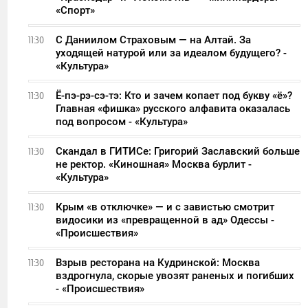
«Спорт»
С Даниилом Страховым — на Алтай. За
11:30
уходящей натурой или за идеалом будущего? -
«Культура»
Ё-пэ-рэ-сэ-тэ: Кто и зачем копает под букву «ё»?
11:30
Главная «фишка» русского алфавита оказалась
под вопросом - «Культура»
Скандал в ГИТИСе: Григорий Заславский больше
11:30
не ректор. «Киношная» Москва бурлит -
«Культура»
Крым «в отключке» — и с завистью смотрит
11:30
видосики из «превращенной в ад» Одессы -
«Происшествия»
Взрыв ресторана на Кудринской: Москва
11:30
вздрогнула, скорые увозят раненых и погибших
- «Происшествия»