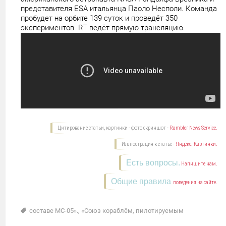
представителя ESА итальянца Паоло Несполи. Команда
пробудет на орбите 139 суток и проведёт 350
экспериментов. RT ведёт прямую трансляцию.
Цитирование статьи, картинки - фото скриншот -
Rambler News Service.
Иллюстрация к статье -
Яндекс. Картинки.
Есть вопросы.
Напишите нам.
Общие правила
поведения на сайте.
составе МС-05».
,
«Союз кораблём
,
пилотируемым