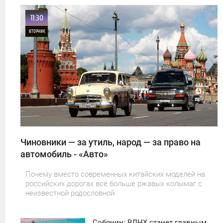
11:30
ВТОРНИК
0
27
Чиновники — за утиль, народ — за право на
автомобиль - «Авто»
Почему вместо современных китайских моделей на
российских дорогах всё больше ржавых колымаг с
неизвестной родословной
Собянин: ВДНХ станет главным