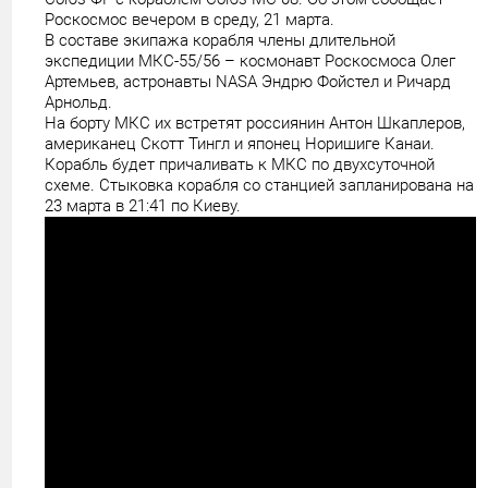
Роскосмос вечером в среду, 21 марта.
В составе экипажа корабля члены длительной
экспедиции МКС-55/56 – космонавт Роскосмоса Олег
Артемьев, астронавты NASA Эндрю Фойстел и Ричард
Арнольд.
На борту МКС их встретят россиянин Антон Шкаплеров,
американец Скотт Тингл и японец Норишиге Канаи.
Корабль будет причаливать к МКС по двухсуточной
схеме. Стыковка корабля со станцией запланирована на
23 марта в 21:41 по Киеву.