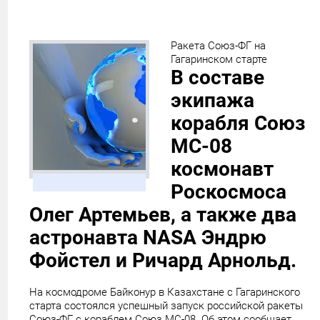
Ракета Союз-ФГ на
Гагаринском старте
В составе
экипажа
корабля Союз
МС-08
космонавт
Роскосмоса
Олег Артемьев, а также два
астронавта NASA Эндрю
Фойстел и Ричард Арнольд.
На космодроме Байконур в Казахстане с Гагаринского
старта состоялся успешный запуск российской ракеты
Союз-ФГ с кораблем Союз МС-08. Об этом сообщает