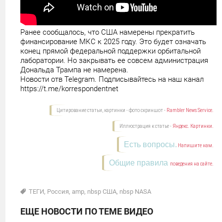
Ранее сообщалось, что США намерены прекратить
финансирование МКС к 2025 году. Это будет означать
конец прямой федеральной поддержки орбитальной
лаборатории. Но закрывать ее совсем администрация
Дональда Трампа не намерена.
Новости отв Telegram. Подписывайтесь на наш канал
https://t.me/korrespondentnet
Цитирование статьи, картинки - фото скриншот -
Rambler News Service.
Иллюстрация к статье -
Яндекс. Картинки.
Есть вопросы.
Напишите нам.
Общие правила
поведения на сайте.
ТЕГИ
,
Россия
,
amp
,
nbsp США
,
nbsp NASA
ЕЩЕ НОВОСТИ ПО ТЕМЕ ВИДЕО