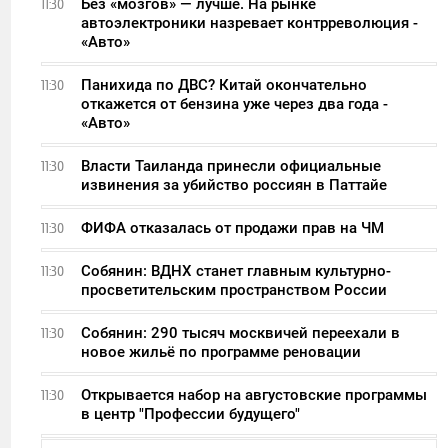
Без «мозгов» — лучше. На рынке
11:30
автоэлектроники назревает контрреволюция -
«Авто»
Панихида по ДВС? Китай окончательно
11:30
откажется от бензина уже через два года -
«Авто»
Власти Таиланда принесли официальные
11:30
извинения за убийство россиян в Паттайе
ФИФА отказалась от продажи прав на ЧМ
11:30
Собянин: ВДНХ станет главным культурно-
11:30
просветительским пространством России
Собянин: 290 тысяч москвичей переехали в
11:30
новое жильё по программе реновации
Открывается набор на августовские программы
11:30
в центр "Профессии будущего"