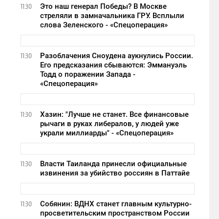
Это наш генерал Победы? В Москве
11:30
стреляли в замначальника ГРУ. Всплыли
слова Зеленского - «Спецоперация»
Разоблачения Сноудена аукнулись России.
11:30
Его предсказания сбываются: Эммануэль
Тодд о поражении Запада -
«Спецоперация»
Хазин: "Лучше не станет. Все финансовые
11:30
рычаги в руках либералов, у людей уже
украли миллиарды" - «Спецоперация»
Власти Таиланда принесли официальные
11:30
извинения за убийство россиян в Паттайе
Собянин: ВДНХ станет главным культурно-
11:30
просветительским пространством России