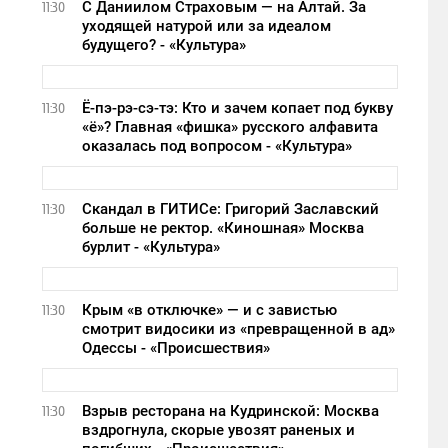
С Даниилом Страховым — на Алтай. За
11:30
уходящей натурой или за идеалом
будущего? - «Культура»
Ё-пэ-рэ-сэ-тэ: Кто и зачем копает под букву
11:30
«ё»? Главная «фишка» русского алфавита
оказалась под вопросом - «Культура»
Скандал в ГИТИСе: Григорий Заславский
11:30
больше не ректор. «Киношная» Москва
бурлит - «Культура»
Крым «в отключке» — и с завистью
11:30
смотрит видосики из «превращенной в ад»
Одессы - «Происшествия»
Взрыв ресторана на Кудринской: Москва
11:30
вздрогнула, скорые увозят раненых и