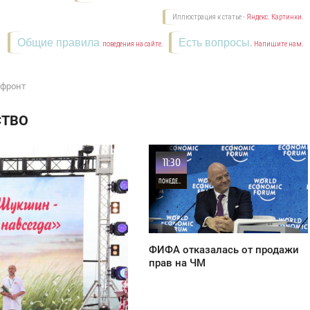
Иллюстрация к статье -
Яндекс. Картинки.
Общие правила
Есть вопросы.
поведения на сайте.
Напишите нам.
 фронт
СТВО
11:30
ПОНЕДЕЛЬНИК
42
ФИФА отказалась от продажи
прав на ЧМ