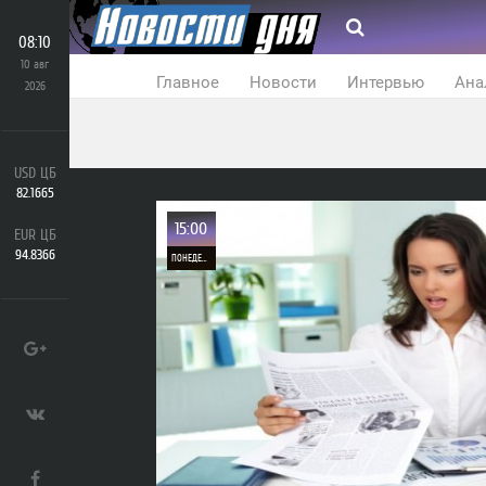
08:10
10 авг
Главное
Новости
Интервью
Ана
2026
USD ЦБ
82.1665
15:00
EUR ЦБ
94.8366
ПОНЕДЕЛЬНИК
0
1 112