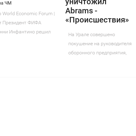
уничтожил
на ЧМ
Abrams -
 World Economic Forum |
«Происшествия»
kr Президент ФИФА
нни Инфантино решил
На Урале совершено
заться от проекта,
покушение на руководителя
оборонного предприятия,
созданного по народной
инициативе