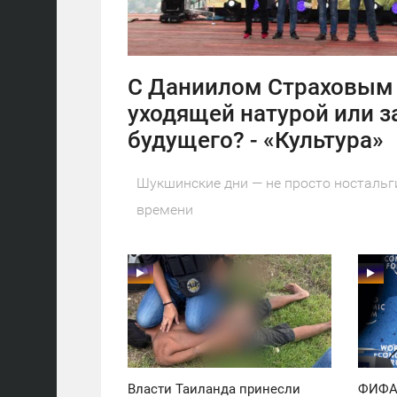
С Даниилом Страховым 
уходящей натурой или з
будущего? - «Культура»
Шукшинские дни — не просто ностальг
времени
11:30
11:30
ПОНЕДЕЛЬНИК
ПОНЕДЕЛЬНИК
36
42
Власти Таиланда принесли
ФИФА 