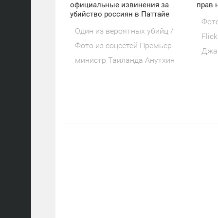
официальные извинения за
прав 
убийство россиян в Паттайе
Фото
Один из вероятных убийц /
Flic
Фото из соцсетей Премьер-
Джа
министр Таиланда Анутхин
отка
Чанвиракун принес