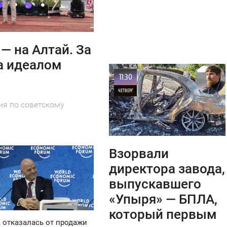
— на Алтай. За
а идеалом
11:30
ЧЕТВЕРГ
ия по советскому
0
22
Взорвали
директора завода,
выпускавшего
«Упыря» — БПЛА,
который первым
отказалась от продажи