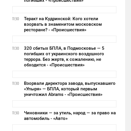
погибших - «Происшествия»
Теракт на Кудринской: Кого хотели
11:30
взорвать в знаменитом московском
ресторане? - «Происшествия»
320 сбитых БПЛА, в Подмосковье — 5
11:30
погибших от украинского воздушного
террора. Без жертв, к сожалению, не
обходится - «Происшествия»
Взорвали директора завода, выпускавшего
11:30
«Упыря» — БПЛА, который первым
уничтожил Abrams - «Происшествия»
Чиновники — за утиль, народ — за право на
11:30
автомобиль - «Авто»