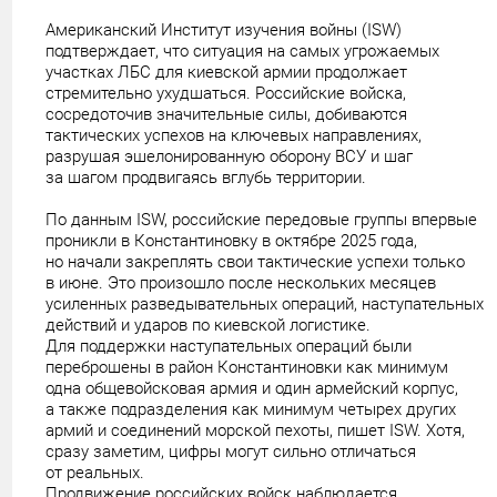
Американский Институт изучения войны (ISW)
подтверждает, что ситуация на самых угрожаемых
участках ЛБС для киевской армии продолжает
стремительно ухудшаться. Российские войска,
сосредоточив значительные силы, добиваются
тактических успехов на ключевых направлениях,
разрушая эшелонированную оборону ВСУ и шаг
за шагом продвигаясь вглубь территории.
По данным ISW, российские передовые группы впервые
проникли в Константиновку в октябре 2025 года,
но начали закреплять свои тактические успехи только
в июне. Это произошло после нескольких месяцев
усиленных разведывательных операций, наступательных
действий и ударов по киевской логистике.
Для поддержки наступательных операций были
переброшены в район Константиновки как минимум
одна общевойсковая армия и один армейский корпус,
а также подразделения как минимум четырех других
армий и соединений морской пехоты, пишет ISW. Хотя,
сразу заметим, цифры могут сильно отличаться
от реальных.
Продвижение российских войск наблюдается