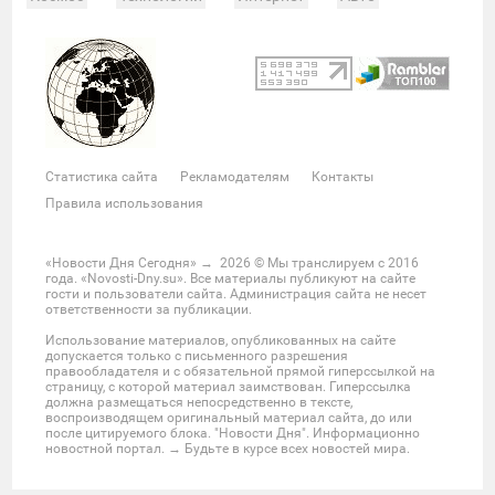
Происшествия
Военные действия
Спорт
Велоспорт
Покер
Хоккей
Баскетбол
Мотор
Теннис
Бокс
Футбол
Фото и видео
Судьи
Статистика
Команды
Таблица
Матчи
Чемпионат
Культура
Мероприятия
Статистика сайта
Рекламодателям
Контакты
Звезды
Скандалы
Шоу-бизнес
Интервью
Правила использования
Экономика
ЖКХ
Недвижимость
Банки
Финансы
Бизнес
Политика
Выборы
«Новости Дня Сегодня»
→
2026
© Мы транслируем с 2016
года. «Novosti-Dny.su». Все материалы публикуют на сайте
Мнения
Общество
Реформы
Законы
гости и пользователи сайта. Администрация сайта не несет
ответственности за публикации.
Власть
Мир
Россия
Челябинск
Использование материалов, опубликованных на сайте
Ростов-на-Дону
Нижний Новгород
Казань
допускается только с письменного разрешения
правообладателя и с обязательной прямой гиперссылкой на
Омск
Красноярск
Новосибирс
Екатеринбург
страницу, с которой материал заимствован. Гиперссылка
должна размещаться непосредственно в тексте,
Крым
Забайкальский край
Украина
воспроизводящем оригинальный материал сайта, до или
после цитируемого блока. "Новости Дня". Информационно
Латинская Америка
США
Азия
новостной портал. → Будьте в курсе всех новостей мира.
Большой Ближний Восток
Большой Кавказ