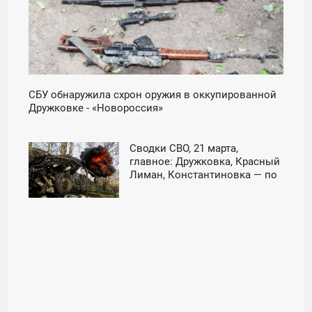
СБУ обнаружила схрон оружия в оккупированной
Дружковке - «Новороссия»
Сводки СВО, 21 марта,
11:30
главное: Дружковка, Красный
Лиман, Константиновка — по
СУББОТА
окончании распутицы ВС РФ
могут ударить в любом
направлении - «Военные
действия»