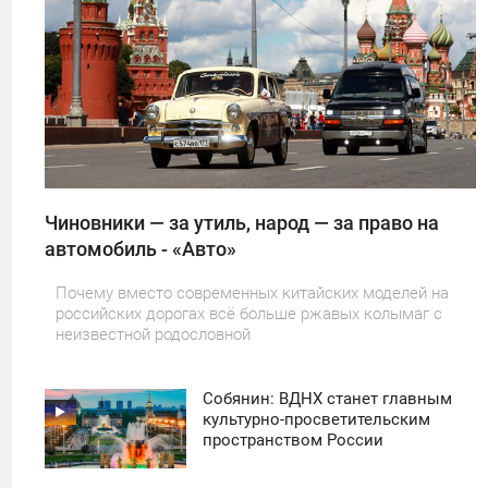
0
22
Чиновники — за утиль, народ — за право на
автомобиль - «Авто»
Почему вместо современных китайских моделей на
российских дорогах всё больше ржавых колымаг с
неизвестной родословной
Собянин: ВДНХ станет главным
11:30
культурно-просветительским
пространством России
ПОНЕДЕЛЬНИК