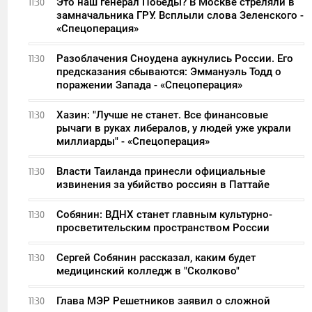
Это наш генерал Победы? В Москве стреляли в
11:30
замначальника ГРУ. Всплыли слова Зеленского -
«Спецоперация»
Разоблачения Сноудена аукнулись России. Его
11:30
предсказания сбываются: Эммануэль Тодд о
поражении Запада - «Спецоперация»
Хазин: "Лучше не станет. Все финансовые
11:30
рычаги в руках либералов, у людей уже украли
миллиарды" - «Спецоперация»
Власти Таиланда принесли официальные
11:30
извинения за убийство россиян в Паттайе
Собянин: ВДНХ станет главным культурно-
11:30
просветительским пространством России
Сергей Собянин рассказал, каким будет
11:30
медицинский колледж в "Сколково"
Глава МЭР Решетников заявил о сложной
11:30