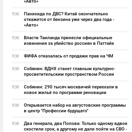
«Авто»
Панихида по ДВС? Китай окончательно
11:30
откажется от бензина уже через два года -
«Авто»
Власти Таиланда принесли официальные
11:30
извинения за убийство россиян в Паттайе
ФИФА отказалась от продажи прав на ЧМ
11:30
Собянин: ВДНХ станет главным культурно-
11:30
просветительским пространством России
Собянин: 290 тысяч москвичей переехали в
11:30
новое жильё по программе реновации
Открывается набор на августовские программы
11:30
в центр "Профессии будущего"
Два генерала, два Попова: Только одному вдвое
11:30
скостили срок, а другому не дали пойти на СВО -