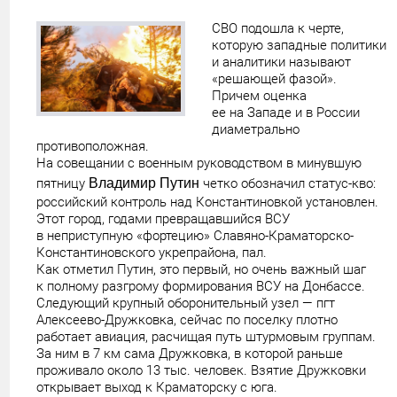
СВО подошла к черте,
которую западные политики
и аналитики называют
«решающей фазой».
Причем оценка
ее на Западе и в России
диаметрально
противоположная.
На совещании с военным руководством в минувшую
пятницу
Владимир Путин
четко обозначил статус-кво:
российский контроль над Константиновкой установлен.
Этот город, годами превращавшийся ВСУ
в неприступную «фортецию» Славяно-Краматорско-
Константиновского укрепрайона, пал.
Как отметил Путин, это первый, но очень важный шаг
к полному разгрому формирования ВСУ на Донбассе.
Следующий крупный оборонительный узел — пгт
Алексеево-Дружковка, сейчас по поселку плотно
работает авиация, расчищая путь штурмовым группам.
За ним в 7 км сама Дружковка, в которой раньше
проживало около 13 тыс. человек. Взятие Дружковки
открывает выход к Краматорску с юга.