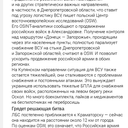
и на других стратегически важных направлениях,
в частности, в Днепропетровской области, что ставит
под угрозу логистику ВСУ, пишет польский Центр
восточноевропейских исследований (OSW).
Его OSINT-аналитики сообщают о продвижении
российских войск в Александровке. Получение контроля
над маршрутом «Донецк — Запорожье», проходящим
через эти населенные пункты, полностью парализует
снабжение ВСУ на стыке Днепропетровской
и Запорожской областей, считают в OSW. И позволит
ускорить продвижение российской армии в обоих
регионах.
На Купянском направлении ситуация для ВСУ также
остается тяжелейшей, они сталкиваются с проблемами
снабжения и постоянными атаками. Это вынуждает
украинцев использовать тяжелые БПЛА для снабжения
своих войск, расположенных на левом берегу реки
Оскол. Но много боекомплекта, пайков и медикаментов
на беспилотниках не перебросишь
Грядет решающая битва
ЛБС постепенно приближается к Краматорску — сейчас
она находится на расстоянии около 12 км от города.
По оценкам OSW, это означает, что Российская армия