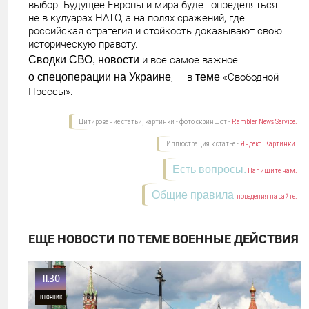
выбор. Будущее Европы и мира будет определяться
не в кулуарах НАТО, а на полях сражений, где
российская стратегия и стойкость доказывают свою
историческую правоту.
Сводки СВО, новости
и все самое важное
о спецоперации на Украине
, — в
теме
«Свободной
Прессы».
Цитирование статьи, картинки - фото скриншот -
Rambler News Service.
Иллюстрация к статье -
Яндекс. Картинки.
Есть вопросы.
Напишите нам.
Общие правила
поведения на сайте.
ЕЩЕ НОВОСТИ ПО ТЕМЕ ВОЕННЫЕ ДЕЙСТВИЯ
11:30
ВТОРНИК