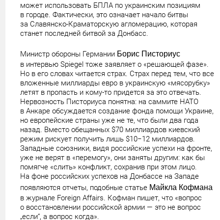
может использовать БПЛА по украинским позициям
в городе. Фактически, это означает начало битвы
за Славянско-Краматорскую агломерацию, которая
станет последней битвой за Донбасс.
Министр обороны Германии
Борис Писториус
в интервью Spiegel тоже заявляет о «решающей фазе».
Но в его словах читается страх. Страх перед тем, что все
вложенные миллиарды евро в украинскую «мясорубку»
летят в пропасть и кому-то придется за это отвечать.
Нервозность Писториуса понятна: на саммите НАТО
в Анкаре обсуждается создание фонда помощи Украине,
но европейские страны уже не те, что были два года
назад. Вместо обещанных $70 миллиардов киевский
режим рискует получить лишь $10−12 миллиардов.
Западные союзники, видя российские успехи на фронте,
уже не верят в «перемогу», они заняты другим: как бы
помягче «слить» конфликт, сохранив при этом лицо.
На фоне российских успехов на Донбассе на Западе
появляются отчеты, подобные статье
Майкла Кофмана
в журнале Foreign Affairs. Кофман пишет, что «вопрос
о восстановлении российской армии — это не вопрос
„если“, а вопрос когда».