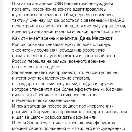
При этом западные OSINT-аналитики вынуждены
признать, российские войска адаптировались
к условиям современного боя, серьезно изменив
тактику. Они научились бороться с хвалеными HIMARS,
перестроили логистику и наладили систему управления,
нивелируя западное технологическое превосходство.
Как отмечает военный аналитик
Дана Массикот
,
Россия создала «незаметную для всех сложную
экосистему обучения», объединив оборонную
промышленность, университеты и фронтовой опыт.
Россия перешла на рельсы военного времени
не на словах, а на деле.
Западные аналитики признают, что Россия успешно
интегрирует технологические стартапы
с государственными ресурсами, создавая оружие,
которое становится все более эффективным. Кофман
пишет, что Россия стала сильнее, опытнее
и технологически независимее.
И пока западная пресса вещает про «поражения»
российской армии, она продолжает внедрять инновации
и шаг за шагом освобождать свои земли.
И если Запад хочет видеть «решающую фазу» как
момент своего поражения — что ж, это его суверенный