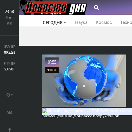
23:58
6 авг
Наука
Космос
Техн
СЕГОДНЯ
2026
USD ЦБ
80.9293
01:55
EUR ЦБ
93.1901
ЧЕТВЕРГ
0
397