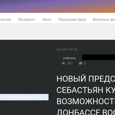
ологии
Интернет
Авто
Происшествия
Военные де
5-01-2017, 01:55
УКРАИНА
397
0
НОВЫЙ ПРЕДС
СЕБАСТЬЯН К
ВОЗМОЖНОСТ
ДОНБАССЕ ВО