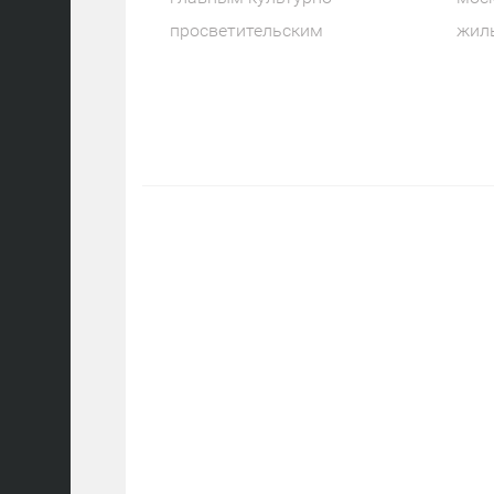
просветительским
жил
пространством России Мэр
рен
Москвы Сергей
про