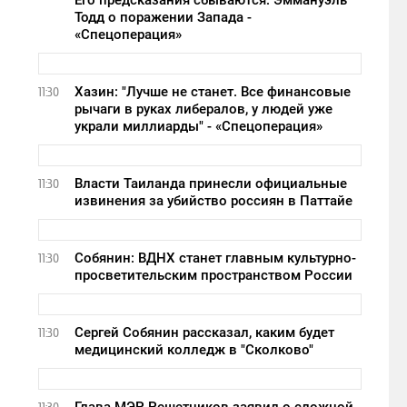
Его предсказания сбываются: Эммануэль
Тодд о поражении Запада -
«Спецоперация»
Хазин: "Лучше не станет. Все финансовые
11:30
рычаги в руках либералов, у людей уже
украли миллиарды" - «Спецоперация»
Власти Таиланда принесли официальные
11:30
извинения за убийство россиян в Паттайе
Собянин: ВДНХ станет главным культурно-
11:30
просветительским пространством России
Сергей Собянин рассказал, каким будет
11:30
медицинский колледж в "Сколково"