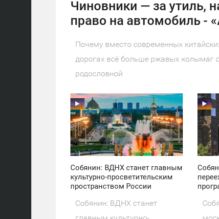
Чиновники — за утиль, н
право на автомобиль - 
Почему вместо современных китайских
дорогах всё больше ржавых колымаг с
родословной
11:30
11:30
ПОНЕДЕЛЬНИК
ПОНЕДЕЛЬНИК
37
18
Собянин: ВДНХ станет главным
Собян
культурно-просветительским
перее
пространством России
прогр
Собянин: ВДНХ станет
Собя
главным культурно-
моск