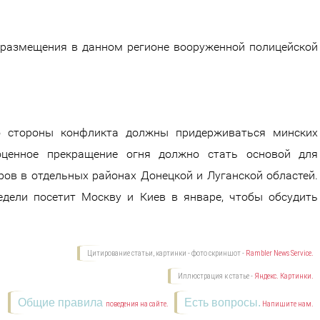
 размещения в данном регионе вооруженной полицейской
то стороны конфликта должны придерживаться минских
оценное прекращение огня должно стать основой для
ов в отдельных районах Донецкой и Луганской областей.
едели посетит Москву и Киев в январе, чтобы обсудить
Цитирование статьи, картинки - фото скриншот -
Rambler News Service.
Иллюстрация к статье -
Яндекс. Картинки.
Общие правила
Есть вопросы.
поведения на сайте.
Напишите нам.