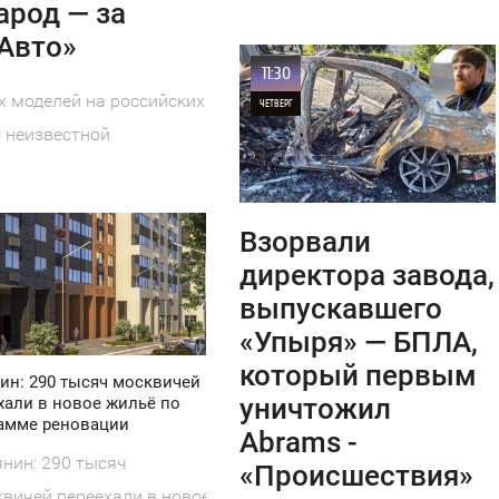
арод — за
«Авто»
11:30
 моделей на российских
ЧЕТВЕРГ
 неизвестной
0
7
Взорвали
директора завода,
выпускавшего
«Упыря» — БПЛА,
который первым
ин: 290 тысяч москвичей
уничтожил
хали в новое жильё по
амме реновации
Abrams -
нин: 290 тысяч
«Происшествия»
вичей переехали в новое