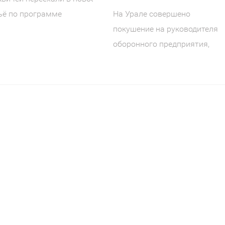
На Урале совершено
ьё по программе
покушение на руководителя
овации Московской
оборонного предприятия,
грамме
созданного по народной
инициативе