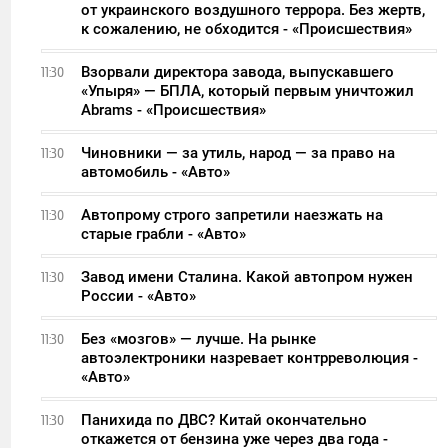
от украинского воздушного террора. Без жертв,
к сожалению, не обходится - «Происшествия»
Взорвали директора завода, выпускавшего
11:30
«Упыря» — БПЛА, который первым уничтожил
Abrams - «Происшествия»
Чиновники — за утиль, народ — за право на
11:30
автомобиль - «Авто»
Автопрому строго запретили наезжать на
11:30
старые грабли - «Авто»
Завод имени Сталина. Какой автопром нужен
11:30
России - «Авто»
Без «мозгов» — лучше. На рынке
11:30
автоэлектроники назревает контрреволюция -
«Авто»
Панихида по ДВС? Китай окончательно
11:30
откажется от бензина уже через два года -