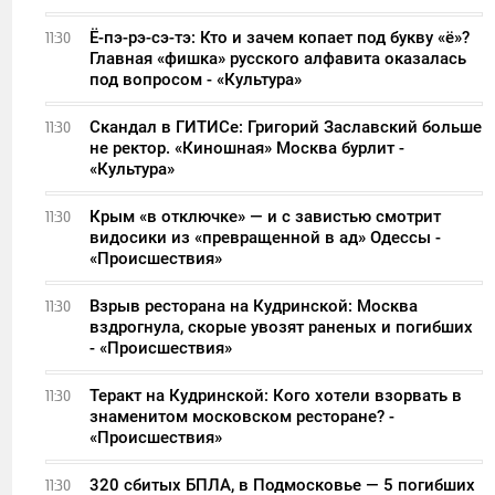
Ё-пэ-рэ-сэ-тэ: Кто и зачем копает под букву «ё»?
11:30
Главная «фишка» русского алфавита оказалась
под вопросом - «Культура»
Скандал в ГИТИСе: Григорий Заславский больше
11:30
не ректор. «Киношная» Москва бурлит -
«Культура»
Крым «в отключке» — и с завистью смотрит
11:30
видосики из «превращенной в ад» Одессы -
«Происшествия»
Взрыв ресторана на Кудринской: Москва
11:30
вздрогнула, скорые увозят раненых и погибших
- «Происшествия»
Теракт на Кудринской: Кого хотели взорвать в
11:30
знаменитом московском ресторане? -
«Происшествия»
320 сбитых БПЛА, в Подмосковье — 5 погибших
11:30