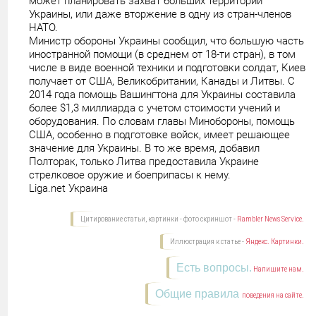
может планировать захват больших территорий
Украины, или даже вторжение в одну из стран-членов
НАТО.
Министр обороны Украины сообщил, что большую часть
иностранной помощи (в среднем от 18-ти стран), в том
числе в виде военной техники и подготовки солдат, Киев
получает от США, Великобритании, Канады и Литвы. С
2014 года помощь Вашингтона для Украины составила
более $1,3 миллиарда с учетом стоимости учений и
оборудования. По словам главы Минобороны, помощь
США, особенно в подготовке войск, имеет решающее
значение для Украины. В то же время, добавил
Полторак, только Литва предоставила Украине
стрелковое оружие и боеприпасы к нему.
Liga.net Украина
Цитирование статьи, картинки - фото скриншот -
Rambler News Service.
Иллюстрация к статье -
Яндекс. Картинки.
Есть вопросы.
Напишите нам.
Общие правила
поведения на сайте.