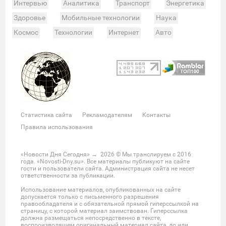
Интервью
Аналитика
Транспорт
Энергетика
Здоровье
Мобильные технологии
Наука
Космос
Технологии
Интернет
Авто
Происшествия
Военные действия
Спорт
Велоспорт
Покер
Хоккей
Баскетбол
Мотор
Теннис
Бокс
Футбол
Фото и видео
Судьи
Статистика
Команды
Таблица
Матчи
Чемпионат
Культура
Мероприятия
Статистика сайта
Рекламодателям
Контакты
Звезды
Скандалы
Шоу-бизнес
Интервью
Правила использования
Экономика
ЖКХ
Недвижимость
Банки
Финансы
Бизнес
Политика
Выборы
«Новости Дня Сегодня»
→
2026
© Мы транслируем с 2016
года. «Novosti-Dny.su». Все материалы публикуют на сайте
Мнения
Общество
Реформы
Законы
гости и пользователи сайта. Администрация сайта не несет
ответственности за публикации.
Власть
Мир
Россия
Челябинск
Использование материалов, опубликованных на сайте
Ростов-на-Дону
Нижний Новгород
Казань
допускается только с письменного разрешения
правообладателя и с обязательной прямой гиперссылкой на
Омск
Красноярск
Новосибирс
Екатеринбург
страницу, с которой материал заимствован. Гиперссылка
должна размещаться непосредственно в тексте,
Крым
Забайкальский край
Украина
воспроизводящем оригинальный материал сайта, до или