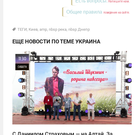
Есть вопросы.
Напишите нам.
Общие правила
поведения на сайте.
ТЕГИ
,
Киев
,
amp
,
nbsp река
,
nbsp Днепр
ЕЩЕ НОВОСТИ ПО ТЕМЕ УКРАИНА
11:30
СУББОТА
0
1
С Даниилом Страховым — на Алтай. За