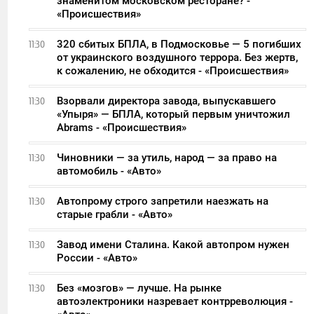
знаменитом московском ресторане? -
«Происшествия»
320 сбитых БПЛА, в Подмосковье — 5 погибших
11:30
от украинского воздушного террора. Без жертв,
к сожалению, не обходится - «Происшествия»
Взорвали директора завода, выпускавшего
11:30
«Упыря» — БПЛА, который первым уничтожил
Abrams - «Происшествия»
Чиновники — за утиль, народ — за право на
11:30
автомобиль - «Авто»
Автопрому строго запретили наезжать на
11:30
старые грабли - «Авто»
Завод имени Сталина. Какой автопром нужен
11:30
России - «Авто»
Без «мозгов» — лучше. На рынке
11:30
автоэлектроники назревает контрреволюция -