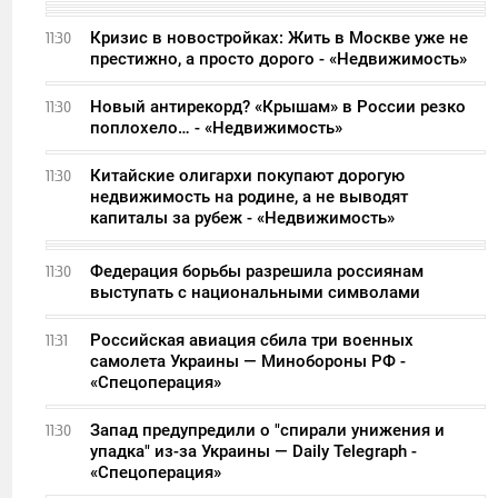
Кризис в новостройках: Жить в Москве уже не
11:30
престижно, а просто дорого - «Недвижимость»
Новый антирекорд? «Крышам» в России резко
11:30
поплохело… - «Недвижимость»
Китайские олигархи покупают дорогую
11:30
недвижимость на родине, а не выводят
капиталы за рубеж - «Недвижимость»
Федерация борьбы разрешила россиянам
11:30
выступать с национальными символами
Российская авиация сбила три военных
11:31
самолета Украины — Минобороны РФ -
«Спецоперация»
Запад предупредили о "спирали унижения и
11:30
упадка" из-за Украины — Daily Telegraph -
«Спецоперация»