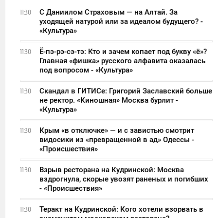
С Даниилом Страховым — на Алтай. За
11:30
уходящей натурой или за идеалом будущего? -
«Культура»
Ё-пэ-рэ-сэ-тэ: Кто и зачем копает под букву «ё»?
11:30
Главная «фишка» русского алфавита оказалась
под вопросом - «Культура»
Скандал в ГИТИСе: Григорий Заславский больше
11:30
не ректор. «Киношная» Москва бурлит -
«Культура»
Крым «в отключке» — и с завистью смотрит
11:30
видосики из «превращенной в ад» Одессы -
«Происшествия»
Взрыв ресторана на Кудринской: Москва
11:30
вздрогнула, скорые увозят раненых и погибших
- «Происшествия»
Теракт на Кудринской: Кого хотели взорвать в
11:30