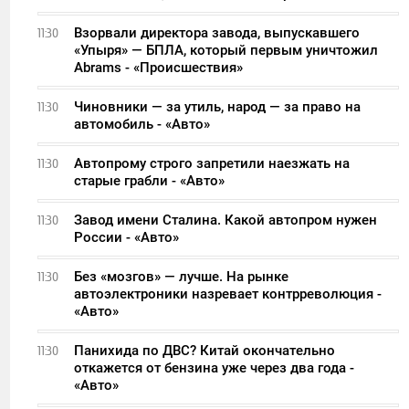
Взорвали директора завода, выпускавшего
11:30
«Упыря» — БПЛА, который первым уничтожил
Abrams - «Происшествия»
Чиновники — за утиль, народ — за право на
11:30
автомобиль - «Авто»
Автопрому строго запретили наезжать на
11:30
старые грабли - «Авто»
Завод имени Сталина. Какой автопром нужен
11:30
России - «Авто»
Без «мозгов» — лучше. На рынке
11:30
автоэлектроники назревает контрреволюция -
«Авто»
Панихида по ДВС? Китай окончательно
11:30
откажется от бензина уже через два года -
«Авто»