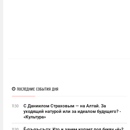
ПОСЛЕДНИЕ СОБЫТИЯ ДНЯ
С Даниилом Страховым — на Алтай. За
11:30
уходящей натурой или за идеалом будущего? -
«Культура»
Ё-пэ-рэ-сэ-тэ: Кто и зачем копает под букву «ё»?
11:30