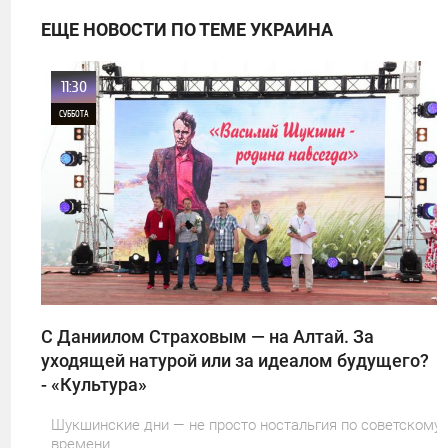
ЕЩЕ НОВОСТИ ПО ТЕМЕ УКРАИНА
11:30
СУББОТА
0
1
С Даниилом Страховым — на Алтай. За
уходящей натурой или за идеалом будущего?
- «Культура»
Шукшинские дни — не просто ностальгия по советскому
времени