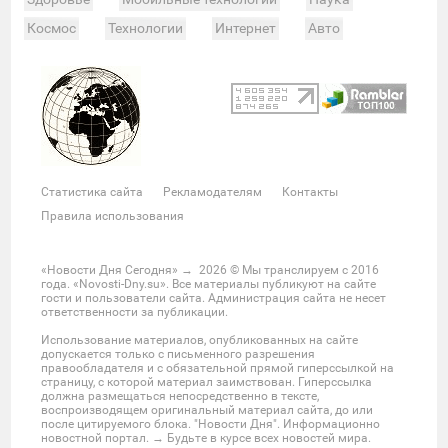
Космос
Технологии
Интернет
Авто
Происшествия
Военные действия
Спорт
Велоспорт
Покер
Хоккей
Баскетбол
Мотор
Теннис
Бокс
Футбол
Фото и видео
Судьи
Статистика
Команды
Таблица
Матчи
Чемпионат
Культура
Мероприятия
Статистика сайта
Рекламодателям
Контакты
Звезды
Скандалы
Шоу-бизнес
Интервью
Правила использования
Экономика
ЖКХ
Недвижимость
Банки
Финансы
Бизнес
Политика
Выборы
«Новости Дня Сегодня»
→
2026
© Мы транслируем с 2016
года. «Novosti-Dny.su». Все материалы публикуют на сайте
Мнения
Общество
Реформы
Законы
гости и пользователи сайта. Администрация сайта не несет
ответственности за публикации.
Власть
Мир
Россия
Челябинск
Использование материалов, опубликованных на сайте
Ростов-на-Дону
Нижний Новгород
Казань
допускается только с письменного разрешения
правообладателя и с обязательной прямой гиперссылкой на
Омск
Красноярск
Новосибирс
Екатеринбург
страницу, с которой материал заимствован. Гиперссылка
должна размещаться непосредственно в тексте,
Крым
Забайкальский край
Украина
воспроизводящем оригинальный материал сайта, до или
после цитируемого блока. "Новости Дня". Информационно
Латинская Америка
США
Азия
новостной портал. → Будьте в курсе всех новостей мира.