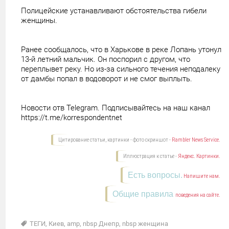
Полицейские устанавливают обстоятельства гибели
женщины.
Ранее сообщалось, что в Харькове в реке Лопань утонул
13-й летний мальчик. Он поспорил с другом, что
переплывет реку. Но из-за сильного течения неподалеку
от дамбы попал в водоворот и не смог выплыть.
Новости отв Telegram. Подписывайтесь на наш канал
https://t.me/korrespondentnet
Цитирование статьи, картинки - фото скриншот -
Rambler News Service.
Иллюстрация к статье -
Яндекс. Картинки.
Есть вопросы.
Напишите нам.
Общие правила
поведения на сайте.
ТЕГИ
,
Киев
,
amp
,
nbsp Днепр
,
nbsp женщина