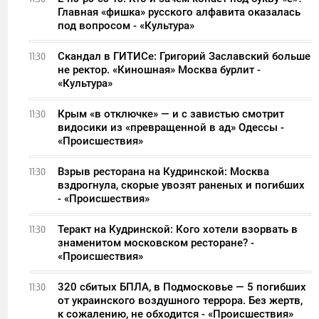
Главная «фишка» русского алфавита оказалась
под вопросом - «Культура»
Скандал в ГИТИСе: Григорий Заславский больше
11:30
не ректор. «Киношная» Москва бурлит -
«Культура»
Крым «в отключке» — и с завистью смотрит
11:30
видосики из «превращенной в ад» Одессы -
«Происшествия»
Взрыв ресторана на Кудринской: Москва
11:30
вздрогнула, скорые увозят раненых и погибших
- «Происшествия»
Теракт на Кудринской: Кого хотели взорвать в
11:30
знаменитом московском ресторане? -
«Происшествия»
320 сбитых БПЛА, в Подмосковье — 5 погибших
11:30
от украинского воздушного террора. Без жертв,
к сожалению, не обходится - «Происшествия»