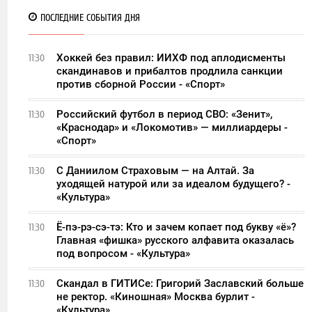
ПОСЛЕДНИЕ СОБЫТИЯ ДНЯ
Хоккей без правил: ИИХФ под аплодисменты
11:30
скандинавов и прибалтов продлила санкции
против сборной России - «Спорт»
Российский футбол в период СВО: «Зенит»,
11:30
«Краснодар» и «Локомотив» — миллиардеры -
«Спорт»
С Даниилом Страховым — на Алтай. За
11:30
уходящей натурой или за идеалом будущего? -
«Культура»
Ё-пэ-рэ-сэ-тэ: Кто и зачем копает под букву «ё»?
11:30
Главная «фишка» русского алфавита оказалась
под вопросом - «Культура»
Скандал в ГИТИСе: Григорий Заславский больше
11:30
не ректор. «Киношная» Москва бурлит -
«Культура»