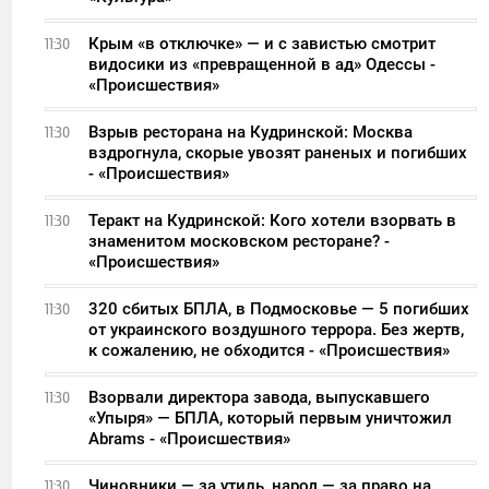
Крым «в отключке» — и с завистью смотрит
11:30
видосики из «превращенной в ад» Одессы -
«Происшествия»
Взрыв ресторана на Кудринской: Москва
11:30
вздрогнула, скорые увозят раненых и погибших
- «Происшествия»
Теракт на Кудринской: Кого хотели взорвать в
11:30
знаменитом московском ресторане? -
«Происшествия»
320 сбитых БПЛА, в Подмосковье — 5 погибших
11:30
от украинского воздушного террора. Без жертв,
к сожалению, не обходится - «Происшествия»
Взорвали директора завода, выпускавшего
11:30
«Упыря» — БПЛА, который первым уничтожил
Abrams - «Происшествия»
Чиновники — за утиль, народ — за право на
11:30