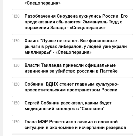
«Спецоперация»
Разоблачения Сноудена аукнулись России. Его
11:30
предсказания сбываются: Эммануэль Тодд о
поражении Запада - «Спецоперация»
Хазин: "Лучше не станет. Все финансовые
11:30
рычаги в руках либералов, у людей уже украли
миллиарды" - «Спецоперация»
Власти Таиланда принесли официальные
11:30
извинения за убийство россиян в Паттайе
Собянин: ВДНХ станет главным культурно-
11:30
просветительским пространством России
Сергей Собянин рассказал, каким будет
11:30
медицинский колледж в "Сколково"
Глава МЭР Решетников заявил о сложной
11:30
ситуации в экономике и исчерпании резервов