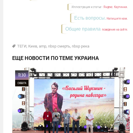
Иллюстрация к статье -
Яндекс. Картинки.
Есть вопросы.
Напишите нам.
Общие правила
поведения на сайте.
ТЕГИ
,
Киев
,
amp
,
nbsp смерть
,
nbsp река
ЕЩЕ НОВОСТИ ПО ТЕМЕ УКРАИНА
11:30
СУББОТА
0
5