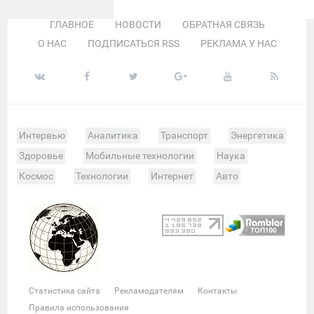
ГЛАВНОЕ
НОВОСТИ
ОБРАТНАЯ СВЯЗЬ
О НАС
ПОДПИСАТЬСЯ RSS
РЕКЛАМА У НАС
Интервью
Аналитика
Транспорт
Энергетика
Здоровье
Мобильные технологии
Наука
Космос
Технологии
Интернет
Авто
Происшествия
Военные действия
Спорт
Велоспорт
Покер
Хоккей
Баскетбол
Мотор
Теннис
Бокс
Футбол
Фото и видео
Судьи
Статистика
Команды
Таблица
Матчи
Чемпионат
Культура
Мероприятия
Статистика сайта
Рекламодателям
Контакты
Звезды
Скандалы
Шоу-бизнес
Интервью
Правила использования