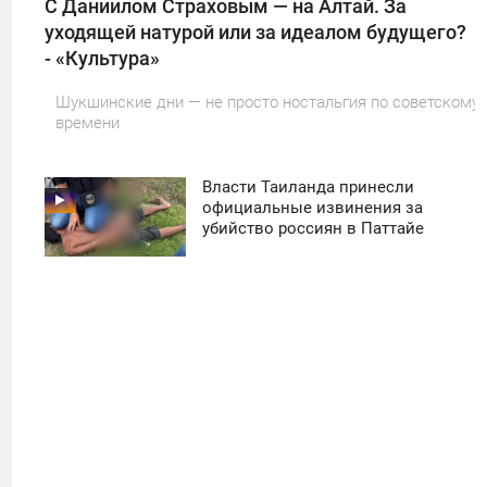
С Даниилом Страховым — на Алтай. За
уходящей натурой или за идеалом будущего?
- «Культура»
Шукшинские дни — не просто ностальгия по советскому
времени
Власти Таиланда принесли
11:30
официальные извинения за
убийство россиян в Паттайе
ПОНЕДЕЛЬНИК
36