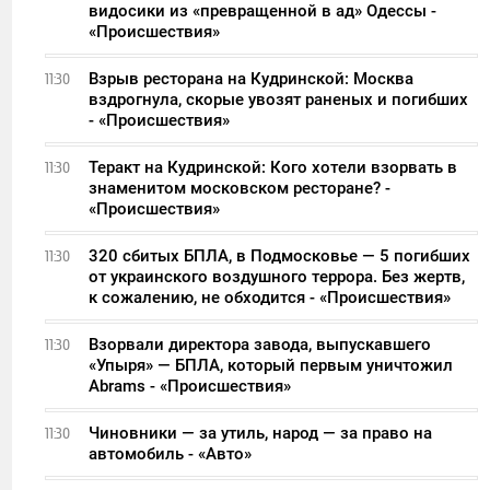
видосики из «превращенной в ад» Одессы -
«Происшествия»
Взрыв ресторана на Кудринской: Москва
11:30
вздрогнула, скорые увозят раненых и погибших
- «Происшествия»
Теракт на Кудринской: Кого хотели взорвать в
11:30
знаменитом московском ресторане? -
«Происшествия»
320 сбитых БПЛА, в Подмосковье — 5 погибших
11:30
от украинского воздушного террора. Без жертв,
к сожалению, не обходится - «Происшествия»
Взорвали директора завода, выпускавшего
11:30
«Упыря» — БПЛА, который первым уничтожил
Abrams - «Происшествия»
Чиновники — за утиль, народ — за право на
11:30
автомобиль - «Авто»