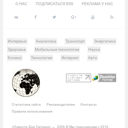
О НАС
ПОДПИСАТЬСЯ RSS
РЕКЛАМА У НАС
Интервью
Аналитика
Транспорт
Энергетика
Здоровье
Мобильные технологии
Наука
Космос
Технологии
Интернет
Авто
Происшествия
Военные действия
Спорт
Велоспорт
Покер
Хоккей
Баскетбол
Мотор
Теннис
Бокс
Футбол
Фото и видео
Судьи
Статистика
Команды
Таблица
Матчи
Чемпионат
Культура
Мероприятия
Статистика сайта
Рекламодателям
Контакты
Звезды
Скандалы
Шоу-бизнес
Интервью
Правила использования
Экономика
ЖКХ
Недвижимость
Банки
Финансы
Бизнес
Политика
Выборы
«Новости Дня Сегодня»
→
2026
© Мы транслируем с 2016