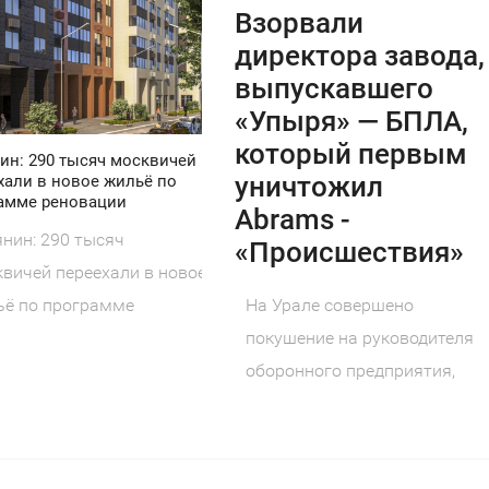
Взорвали
директора завода,
выпускавшего
«Упыря» — БПЛА,
который первым
ин: 290 тысяч москвичей
уничтожил
хали в новое жильё по
амме реновации
Abrams -
нин: 290 тысяч
«Происшествия»
вичей переехали в новое
На Урале совершено
ьё по программе
покушение на руководителя
овации Московской
оборонного предприятия,
грамме
созданного по народной
инициативе