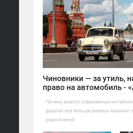
0
22
Чиновники — за утиль, н
право на автомобиль - 
Почему вместо современных китайских
дорогах всё больше ржавых колымаг с
родословной