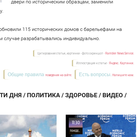
двери по историческим образцам, заменили
у.
е обновили 115 исторических домов с барельефами на
м случае разрабатывались индивидуально.
Цитирование статьи, картинки - фото скриншот -
Rambler News Service.
Иллюстрация к статье -
Яндекс. Картинки.
Общие правила
Есть вопросы.
поведения на сайте.
Напишите нам.
И ДНЯ / ПОЛИТИКА / ЗДОРОВЬЕ / ВИДЕО /
11:30
ПОНЕДЕЛЬНИК