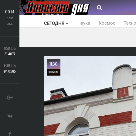
00:14
7 авг
Наука
Космос
Техн
СЕГОДНЯ
2026
USD ЦБ
81.4077
11:30
EUR ЦБ
94.0585
ВТОРНИК
0
17