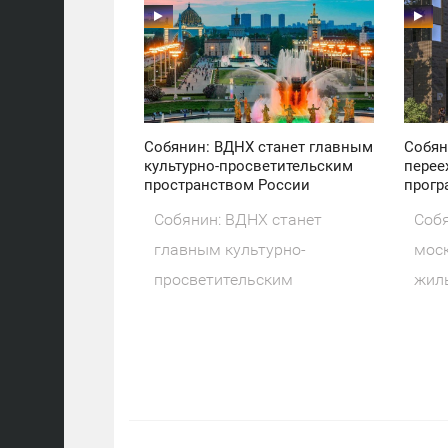
11:30
11:30
ПОНЕДЕЛЬНИК
ПОНЕДЕЛЬНИК
37
18
Собянин: ВДНХ станет главным
Собян
культурно-просветительским
перее
пространством России
прогр
Собянин: ВДНХ станет
Собя
главным культурно-
моск
просветительским
жил
пространством России Мэр
рен
Москвы Сергей
про