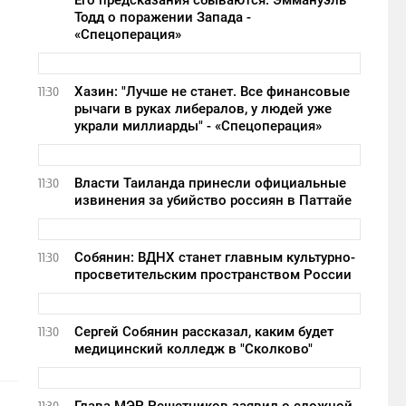
Его предсказания сбываются: Эммануэль
Тодд о поражении Запада -
«Спецоперация»
Хазин: "Лучше не станет. Все финансовые
11:30
рычаги в руках либералов, у людей уже
украли миллиарды" - «Спецоперация»
Власти Таиланда принесли официальные
11:30
извинения за убийство россиян в Паттайе
Собянин: ВДНХ станет главным культурно-
11:30
просветительским пространством России
Сергей Собянин рассказал, каким будет
11:30
медицинский колледж в "Сколково"