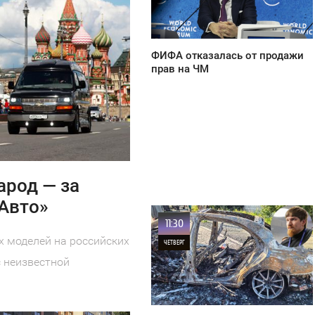
21
ФИФА отказалась от продажи
прав на ЧМ
арод — за
«Авто»
11:30
 моделей на российских
ЧЕТВЕРГ
 неизвестной
0
9