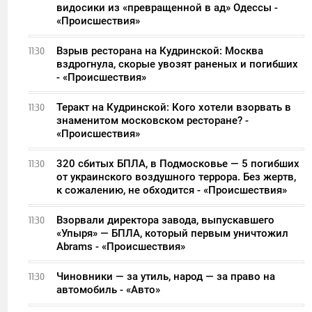
видосики из «превращенной в ад» Одессы -
«Происшествия»
Взрыв ресторана на Кудринской: Москва
11:30
вздрогнула, скорые увозят раненых и погибших
- «Происшествия»
Теракт на Кудринской: Кого хотели взорвать в
11:30
знаменитом московском ресторане? -
«Происшествия»
320 сбитых БПЛА, в Подмосковье — 5 погибших
11:30
от украинского воздушного террора. Без жертв,
к сожалению, не обходится - «Происшествия»
Взорвали директора завода, выпускавшего
11:30
«Упыря» — БПЛА, который первым уничтожил
Abrams - «Происшествия»
Чиновники — за утиль, народ — за право на
11:30
автомобиль - «Авто»