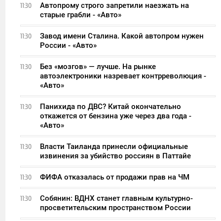
Автопрому строго запретили наезжать на
11:30
старые грабли - «Авто»
Завод имени Сталина. Какой автопром нужен
11:30
России - «Авто»
Без «мозгов» — лучше. На рынке
11:30
автоэлектроники назревает контрреволюция -
«Авто»
Панихида по ДВС? Китай окончательно
11:30
откажется от бензина уже через два года -
«Авто»
Власти Таиланда принесли официальные
11:30
извинения за убийство россиян в Паттайе
ФИФА отказалась от продажи прав на ЧМ
11:30
Собянин: ВДНХ станет главным культурно-
11:30
просветительским пространством России