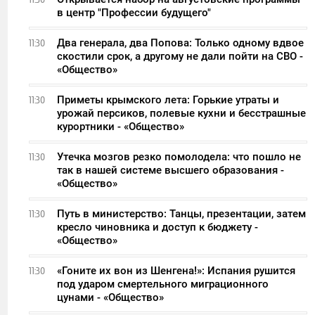
в центр "Профессии будущего"
Два генерала, два Попова: Только одному вдвое
11:30
скостили срок, а другому не дали пойти на СВО -
«Общество»
Приметы крымского лета: Горькие утраты и
11:30
урожай персиков, полевые кухни и бесстрашные
курортники - «Общество»
Утечка мозгов резко помолодела: что пошло не
11:30
так в нашей системе высшего образования -
«Общество»
Путь в министерство: Танцы, презентации, затем
11:30
кресло чиновника и доступ к бюджету -
«Общество»
«Гоните их вон из Шенгена!»: Испания рушится
11:30
под ударом смертельного миграционного
цунами - «Общество»