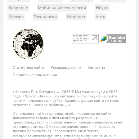
Здоровье
Мобильные технологии
Наука
Космос
Технологии
Интернет
Авто
Происшествия
Военные действия
Спорт
Велоспорт
Покер
Хоккей
Баскетбол
Мотор
Теннис
Бокс
Футбол
Фото и видео
Судьи
Статистика
Команды
Таблица
Матчи
Чемпионат
Культура
Мероприятия
Статистика сайта
Рекламодателям
Контакты
Звезды
Скандалы
Шоу-бизнес
Интервью
Правила использования
Экономика
ЖКХ
Недвижимость
Банки
Финансы
Бизнес
Политика
Выборы
«Новости Дня Сегодня»
→
2026
© Мы транслируем с 2016
года. «Novosti-Dny.su». Все материалы публикуют на сайте
Мнения
Общество
Реформы
Законы
гости и пользователи сайта. Администрация сайта не несет
ответственности за публикации.
Власть
Мир
Россия
Челябинск
Использование материалов, опубликованных на сайте
Ростов-на-Дону
Нижний Новгород
Казань
допускается только с письменного разрешения
правообладателя и с обязательной прямой гиперссылкой на
Омск
Красноярск
Новосибирс
Екатеринбург
страницу, с которой материал заимствован. Гиперссылка
должна размещаться непосредственно в тексте,
Крым
Забайкальский край
Украина
воспроизводящем оригинальный материал сайта, до или