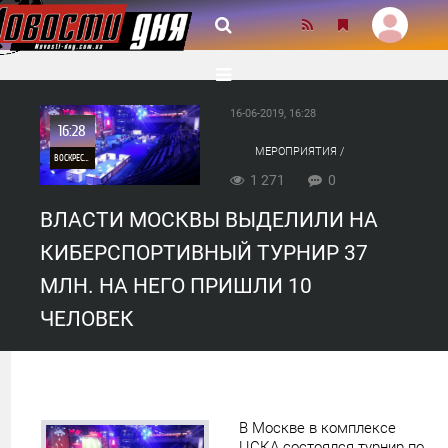
16-06-2019, 16:28
16:28
МЕРОПРИЯТИЯ /
ВОСКРЕСЕНЬЕ
АНАЛИТИКА / ВЛАСТЬ /
БЕЛОРУССИЯ / США /
1 271
0
СУДЬИ
0
ВЛАСТИ МОСКВЫ ВЫДЕЛИЛИ НА
КИБЕРСПОРТИВНЫЙ ТУРНИР 37
1 271
МЛН. НА НЕГО ПРИШЛИ 10
ЧЕЛОВЕК
В Москве в комплексе
ЦСКА состоялся турнир по