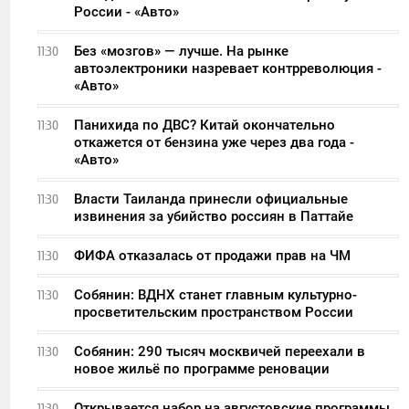
России - «Авто»
Без «мозгов» — лучше. На рынке
11:30
автоэлектроники назревает контрреволюция -
«Авто»
Панихида по ДВС? Китай окончательно
11:30
откажется от бензина уже через два года -
«Авто»
Власти Таиланда принесли официальные
11:30
извинения за убийство россиян в Паттайе
ФИФА отказалась от продажи прав на ЧМ
11:30
Собянин: ВДНХ станет главным культурно-
11:30
просветительским пространством России
Собянин: 290 тысяч москвичей переехали в
11:30
новое жильё по программе реновации
Открывается набор на августовские программы
11:30