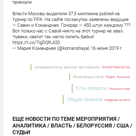
приехали.
Власти Москвы выделили 37,5 миллиона рублей на
турнир по FIFA. На сайте госзакупок заявлены ведущие
— Савин и Командная. Гонорар — 450 штук каждому ???
Вот только нас с Савой никто на этот турнир не звал.
Чуваки, хватит так нагло пилить бабки!
https://t.co/7IgDQRJI20
— Мария Командная (@komandnaya) 16 июня 2019 г.
Цитирование статьи, картинки - фото скриншот -
Rambler News Service.
Иллюстрация к статье -
Яндекс. Картинки.
Есть вопросы.
Напишите нам.
Общие правила
поведения на сайте.
ЕЩЕ НОВОСТИ ПО ТЕМЕ МЕРОПРИЯТИЯ /
АНАЛИТИКА / ВЛАСТЬ / БЕЛОРУССИЯ / США /
СУДЬИ