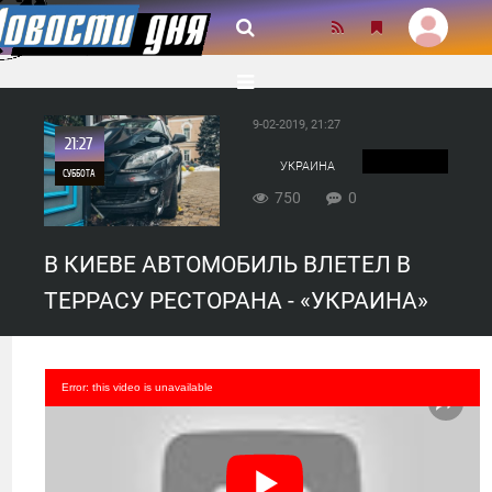
9-02-2019, 21:27
21:27
УКРАИНА
СУББОТА
750
0
0
В КИЕВЕ АВТОМОБИЛЬ ВЛЕТЕЛ В
750
ТЕРРАСУ РЕСТОРАНА - «УКРАИНА»
Error: this video is unavailable