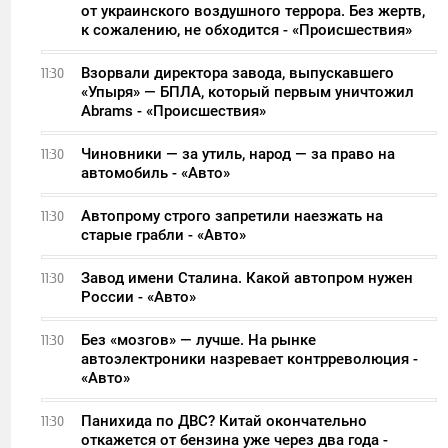
от украинского воздушного террора. Без жертв,
к сожалению, не обходится - «Происшествия»
Взорвали директора завода, выпускавшего
11:30
«Упыря» — БПЛА, который первым уничтожил
Abrams - «Происшествия»
Чиновники — за утиль, народ — за право на
11:30
автомобиль - «Авто»
Автопрому строго запретили наезжать на
11:30
старые грабли - «Авто»
Завод имени Сталина. Какой автопром нужен
11:30
России - «Авто»
Без «мозгов» — лучше. На рынке
11:30
автоэлектроники назревает контрреволюция -
«Авто»
Панихида по ДВС? Китай окончательно
11:30
откажется от бензина уже через два года -