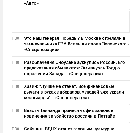
«Авто»
Это наш генерал Победы? В Москве стреляли в
11:30
замначальника ГРУ. Всплыли слова Зеленского -
«Спецоперация»
Разоблачения Сноудена аукнулись России. Его
11:30
предсказания сбываются: Эммануэль Тодд о
поражении Запада - «Спецоперация»
Хазин: "Лучше не станет. Все финансовые
11:30
рычаги в руках либералов, у людей уже украли
миллиарды" - «Спецоперация»
Власти Таиланда принесли официальные
11:30
извинения за убийство россиян в Паттайе
Собянин: ВДНХ станет главным культурно-
11:30