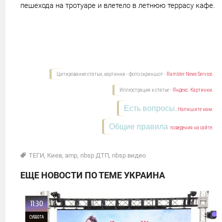
пешехода на тротуаре и влетело в летнюю террасу кафе.
Цитирование статьи, картинки - фото скриншот -
Rambler News Service.
Иллюстрация к статье -
Яндекс. Картинки.
Есть вопросы.
Напишите нам.
Общие правила
поведения на сайте.
ТЕГИ
,
Киев
,
amp
,
nbsp ДТП
,
nbsp видео
ЕЩЕ НОВОСТИ ПО ТЕМЕ УКРАИНА
11:30
СУББОТА