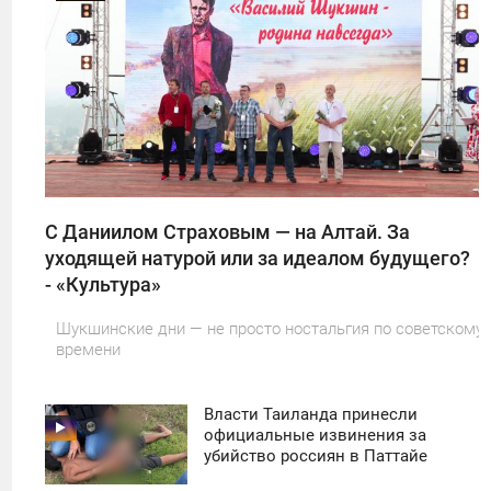
0
5
С Даниилом Страховым — на Алтай. За
уходящей натурой или за идеалом будущего?
- «Культура»
Шукшинские дни — не просто ностальгия по советскому
времени
Власти Таиланда принесли
11:30
официальные извинения за
убийство россиян в Паттайе
ПОНЕДЕЛЬНИК