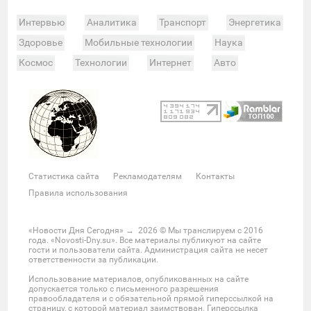
Интервью
Аналитика
Транспорт
Энергетика
Здоровье
Мобильные технологии
Наука
Космос
Технологии
Интернет
Авто
Происшествия
Военные действия
Спорт
Велоспорт
Покер
Хоккей
Баскетбол
Мотор
Теннис
Бокс
Футбол
Фото и видео
Судьи
Статистика
Команды
Таблица
Матчи
Чемпионат
Культура
Мероприятия
Статистика сайта
Рекламодателям
Контакты
Звезды
Скандалы
Шоу-бизнес
Интервью
Правила использования
Экономика
ЖКХ
Недвижимость
Банки
Финансы
Бизнес
Политика
Выборы
«Новости Дня Сегодня»
→
2026
© Мы транслируем с 2016
года. «Novosti-Dny.su». Все материалы публикуют на сайте
Мнения
Общество
Реформы
Законы
гости и пользователи сайта. Администрация сайта не несет
ответственности за публикации.
Власть
Мир
Россия
Челябинск
Использование материалов, опубликованных на сайте
Ростов-на-Дону
Нижний Новгород
Казань
допускается только с письменного разрешения
правообладателя и с обязательной прямой гиперссылкой на
Омск
Красноярск
Новосибирс
Екатеринбург
страницу, с которой материал заимствован. Гиперссылка