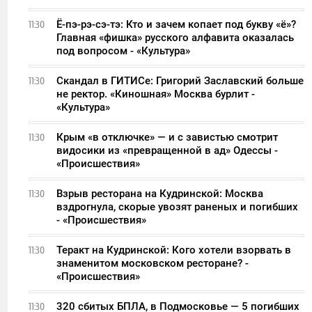
Ё-пэ-рэ-сэ-тэ: Кто и зачем копает под букву «ё»?
11:30
Главная «фишка» русского алфавита оказалась
под вопросом - «Культура»
Скандал в ГИТИСе: Григорий Заславский больше
11:30
не ректор. «Киношная» Москва бурлит -
«Культура»
Крым «в отключке» — и с завистью смотрит
11:30
видосики из «превращенной в ад» Одессы -
«Происшествия»
Взрыв ресторана на Кудринской: Москва
11:30
вздрогнула, скорые увозят раненых и погибших
- «Происшествия»
Теракт на Кудринской: Кого хотели взорвать в
11:30
знаменитом московском ресторане? -
«Происшествия»
320 сбитых БПЛА, в Подмосковье — 5 погибших
11:30