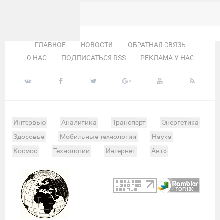
ГЛАВНОЕ
НОВОСТИ
ОБРАТНАЯ СВЯЗЬ
О НАС
ПОДПИСАТЬСЯ RSS
РЕКЛАМА У НАС
Интервью
Аналитика
Транспорт
Энергетика
Здоровье
Мобильные технологии
Наука
Космос
Технологии
Интернет
Авто
Происшествия
Военные действия
Спорт
Велоспорт
Покер
Хоккей
Баскетбол
Мотор
Теннис
Бокс
Футбол
Фото и видео
Судьи
Статистика
Команды
Таблица