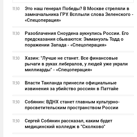
Это наш генерал Победы? В Москве стреляли в
11:30
замначальника ГРУ. Всплыли слова Зеленского -
«Спецоперация»
Разоблачения Сноудена аукнулись России. Его
11:30
предсказания сбываются: Эммануэль Тодд о
поражении Запада - «Спецоперация»
Хазин: "Лучше не станет. Все финансовые
11:30
рычаги в руках либералов, у людей уже украли
миллиарды" - «Спецоперация»
Власти Таиланда принесли официальные
11:30
извинения за убийство россиян в Паттайе
Собянин: ВДНХ станет главным культурно-
11:30
просветительским пространством России
Сергей Собянин рассказал, каким будет
11:30
медицинский колледж в "Сколково"