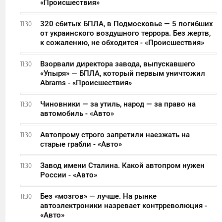
«Происшествия»
320 сбитых БПЛА, в Подмосковье — 5 погибших
11:30
от украинского воздушного террора. Без жертв,
к сожалению, не обходится - «Происшествия»
Взорвали директора завода, выпускавшего
11:30
«Упыря» — БПЛА, который первым уничтожил
Abrams - «Происшествия»
Чиновники — за утиль, народ — за право на
11:30
автомобиль - «Авто»
Автопрому строго запретили наезжать на
11:30
старые грабли - «Авто»
Завод имени Сталина. Какой автопром нужен
11:30
России - «Авто»
Без «мозгов» — лучше. На рынке
11:30
автоэлектроники назревает контрреволюция -
«Авто»