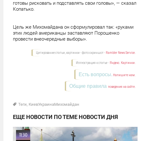
готовы рисковать и подставлять свои головы», — сказал
Копатько.
Цель же Михомайдана он сформулировал так: «руками
этих людей американцы заставляют Порошенко
провести внеочередные выборы».
Цитирование статьи, картинки - фото скриншот -
Rambler News Service.
Иллюстрация к статье -
Яндекс. Картинки.
Есть вопросы.
Напишите нам.
Общие правила
поведения на сайте.
Теги
,
КиевУкраинаМихомайдан
ЕЩЕ НОВОСТИ ПО ТЕМЕ НОВОСТИ ДНЯ
11:30