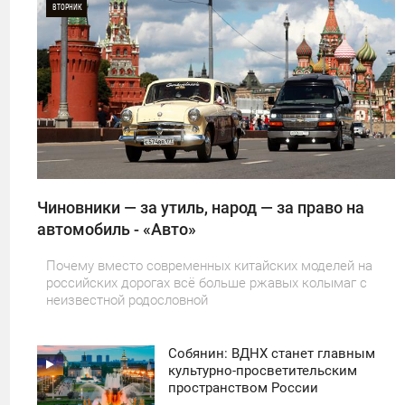
ВТОРНИК
0
23
Чиновники — за утиль, народ — за право на
автомобиль - «Авто»
Почему вместо современных китайских моделей на
российских дорогах всё больше ржавых колымаг с
неизвестной родословной
Собянин: ВДНХ станет главным
11:30
культурно-просветительским
пространством России
ПОНЕДЕЛЬНИК