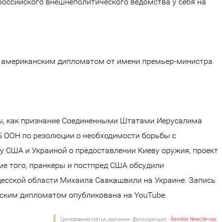
оссийского внешнеполитического ведомства у себя на
с американским дипломатом от имени премьер-министра
мы, как признание Соединенными Штатами Иерусалима
СБ ООН по резолюции о необходимости борьбы с
у США и Украиной о предоставлении Киеву оружия, проект
ме того, пранкеры и постпред США обсудили
есской области Михаила Саакашвили на Украине. Запись
нским дипломатом опубликована на YouTube.
Цитирование статьи, картинки - фото скриншот -
Rambler News Service.