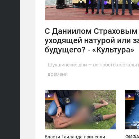
С Даниилом Страховым 
уходящей натурой или з
будущего? - «Культура»
Шукшинские дни — не просто ностальг
времени
11:30
11:30
ПОНЕДЕЛЬНИК
ПОНЕДЕЛЬНИК
36
42
Власти Таиланда принесли
ФИФА 