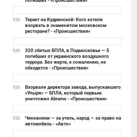
погибших - «Происшествия»
Теракт на Кудринской: Кого хотели
11:30
взорвать в знаменитом московском
ресторане? - «Происшествия»
320 сбитых БПЛА, в Подмосковье — 5
11:30
погибших от украинского воздушного
террора. Без жертв, к сожалению, не
обходится - «Происшествия»
Взорвали директора завода, выпускавшего
11:30
«Упыря» — БПЛА, который первым
уничтожил Abrams - «Происшествия»
Чиновники — за утиль, народ — за право на
11:30
автомобиль - «Авто»