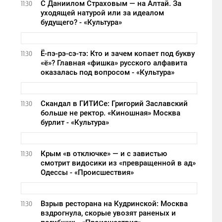
С Даниилом Страховым — на Алтай. За
11:30
уходящей натурой или за идеалом
будущего? - «Культура»
Ё-пэ-рэ-сэ-тэ: Кто и зачем копает под букву
11:30
«ё»? Главная «фишка» русского алфавита
оказалась под вопросом - «Культура»
Скандал в ГИТИСе: Григорий Заславский
11:30
больше не ректор. «Киношная» Москва
бурлит - «Культура»
Крым «в отключке» — и с завистью
11:30
смотрит видосики из «превращенной в ад»
Одессы - «Происшествия»
Взрыв ресторана на Кудринской: Москва
11:30
вздрогнула, скорые увозят раненых и