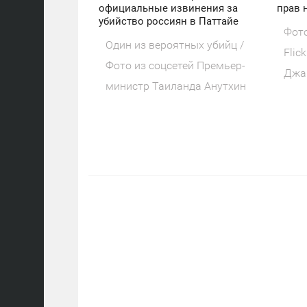
официальные извинения за
прав 
убийство россиян в Паттайе
Фото
Один из вероятных убийц /
Flic
Фото из соцсетей Премьер-
Джа
министр Таиланда Анутхин
отка
Чанвиракун принес