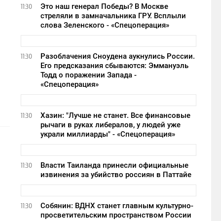
Это наш генерал Победы? В Москве
11:30
стреляли в замначальника ГРУ. Всплыли
слова Зеленского - «Спецоперация»
Разоблачения Сноудена аукнулись России.
11:30
Его предсказания сбываются: Эммануэль
Тодд о поражении Запада -
«Спецоперация»
Хазин: "Лучше не станет. Все финансовые
11:30
рычаги в руках либералов, у людей уже
украли миллиарды" - «Спецоперация»
Власти Таиланда принесли официальные
11:30
извинения за убийство россиян в Паттайе
Собянин: ВДНХ станет главным культурно-
11:30
просветительским пространством России