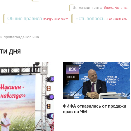
Иллюстрация к статье -
Яндекс. Картинки.
Общие правила
Есть вопросы.
поведения на сайте.
Напишите нам.
 и пропагандаПольша
ТИ ДНЯ
11:30
ПОНЕДЕЛЬНИК
42
ФИФА отказалась от продажи
прав на ЧМ