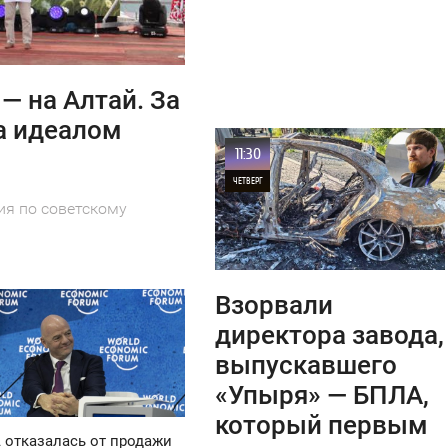
— на Алтай. За
а идеалом
11:30
ЧЕТВЕРГ
ия по советскому
0
22
Взорвали
директора завода,
выпускавшего
«Упыря» — БПЛА,
который первым
отказалась от продажи