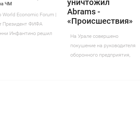
уничтожил
на ЧМ
Abrams -
 World Economic Forum |
«Происшествия»
kr Президент ФИФА
нни Инфантино решил
На Урале совершено
заться от проекта,
покушение на руководителя
оборонного предприятия,
созданного по народной
инициативе