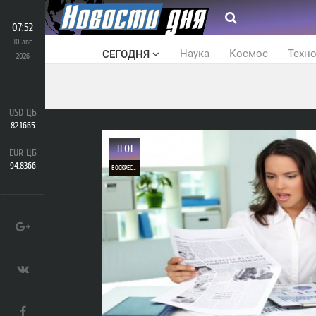
07:52
10 авг
Наука
Космос
Техн
СЕГОДНЯ
2026
USD ЦБ
82.1665
11:01
EUR ЦБ
94.8366
ВОСКРЕСЕНЬЕ
0
922