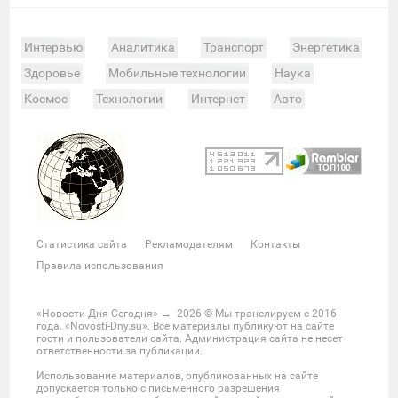
Интервью
Аналитика
Транспорт
Энергетика
Здоровье
Мобильные технологии
Наука
Космос
Технологии
Интернет
Авто
Происшествия
Военные действия
Спорт
Велоспорт
Покер
Хоккей
Баскетбол
Мотор
Теннис
Бокс
Футбол
Фото и видео
Судьи
Статистика
Команды
Таблица
Матчи
Чемпионат
Культура
Мероприятия
Статистика сайта
Рекламодателям
Контакты
Звезды
Скандалы
Шоу-бизнес
Интервью
Правила использования
Экономика
ЖКХ
Недвижимость
Банки
Финансы
Бизнес
Политика
Выборы
«Новости Дня Сегодня»
→
2026
© Мы транслируем с 2016
года. «Novosti-Dny.su». Все материалы публикуют на сайте
Мнения
Общество
Реформы
Законы
гости и пользователи сайта. Администрация сайта не несет
ответственности за публикации.
Власть
Мир
Россия
Челябинск
Использование материалов, опубликованных на сайте
Ростов-на-Дону
Нижний Новгород
Казань
допускается только с письменного разрешения