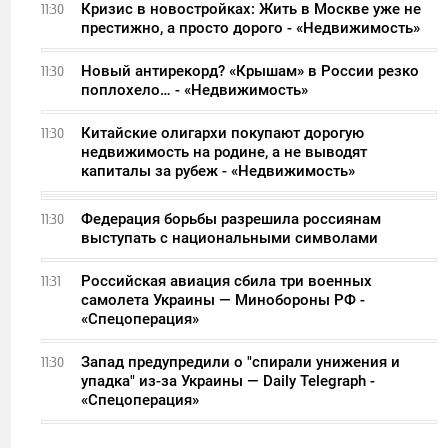
Кризис в новостройках: Жить в Москве уже не
11:30
престижно, а просто дорого - «Недвижимость»
Новый антирекорд? «Крышам» в России резко
11:30
поплохело… - «Недвижимость»
Китайские олигархи покупают дорогую
11:30
недвижимость на родине, а не выводят
капиталы за рубеж - «Недвижимость»
Федерация борьбы разрешила россиянам
11:30
выступать с национальными символами
Российская авиация сбила три военных
11:31
самолета Украины — Минобороны РФ -
«Спецоперация»
Запад предупредили о "спирали унижения и
11:30
упадка" из-за Украины — Daily Telegraph -
«Спецоперация»