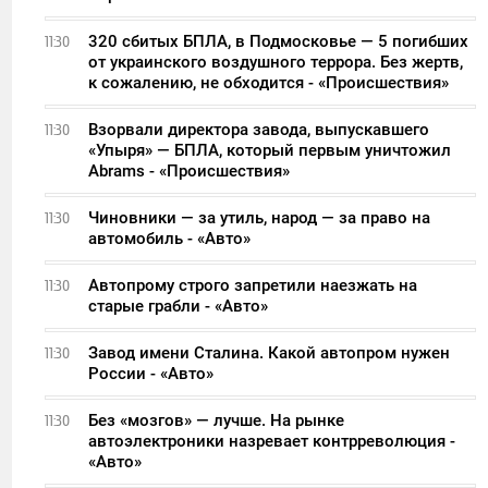
320 сбитых БПЛА, в Подмосковье — 5 погибших
11:30
от украинского воздушного террора. Без жертв,
к сожалению, не обходится - «Происшествия»
Взорвали директора завода, выпускавшего
11:30
«Упыря» — БПЛА, который первым уничтожил
Abrams - «Происшествия»
Чиновники — за утиль, народ — за право на
11:30
автомобиль - «Авто»
Автопрому строго запретили наезжать на
11:30
старые грабли - «Авто»
Завод имени Сталина. Какой автопром нужен
11:30
России - «Авто»
Без «мозгов» — лучше. На рынке
11:30
автоэлектроники назревает контрреволюция -
«Авто»