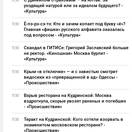
11:30
уходящей натурой или за идеалом будущего? -
«Культура»
Ё-пэ-рэ-сэ-тэ: Кто и зачем копает под букву «ё»?
11:30
Главная «фишка» русского алфавита оказалась
под вопросом - «Культура»
Скандал в ГИТИСе: Григорий Заславский больше
11:30
не ректор. «Киношная» Москва бурлит -
«Культура»
Крым «в отключке» — и с завистью смотрит
11:30
видосики из «превращенной в ад» Одессы -
«Происшествия»
Взрыв ресторана на Кудринской: Москва
11:30
вздрогнула, скорые увозят раненых и погибших
- «Происшествия»
Теракт на Кудринской: Кого хотели взорвать в
11:30
знаменитом московском ресторане? -
«Происшествия»