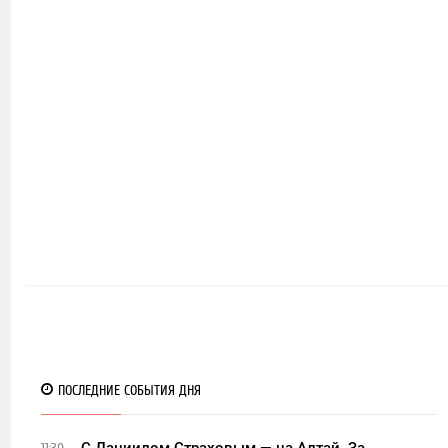
19
ПОСЛЕДНИЕ СОБЫТИЯ ДНЯ
С Даниилом Страховым — на Алтай. За