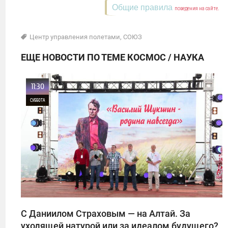
Общие правила
поведения на сайте.
Центр управления полетами
,
СОЮЗ
ЕЩЕ НОВОСТИ ПО ТЕМЕ КОСМОС / НАУКА
11:30
СУББОТА
0
1
С Даниилом Страховым — на Алтай. За
уходящей натурой или за идеалом будущего?