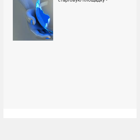
СУББОТА
«Космос»