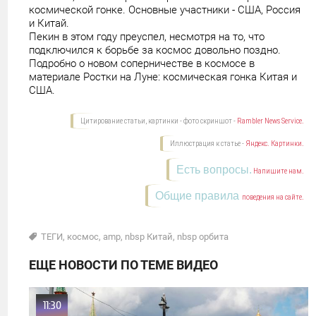
космической гонке. Основные участники - США, Россия
и Китай.
Пекин в этом году преуспел, несмотря на то, что
подключился к борьбе за космос довольно поздно.
Подробно о новом соперничестве в космосе в
материале Ростки на Луне: космическая гонка Китая и
США.
Цитирование статьи, картинки - фото скриншот -
Rambler News Service.
Иллюстрация к статье -
Яндекс. Картинки.
Есть вопросы.
Напишите нам.
Общие правила
поведения на сайте.
ТЕГИ
,
космос
,
amp
,
nbsp Китай
,
nbsp орбита
ЕЩЕ НОВОСТИ ПО ТЕМЕ ВИДЕО
11:30