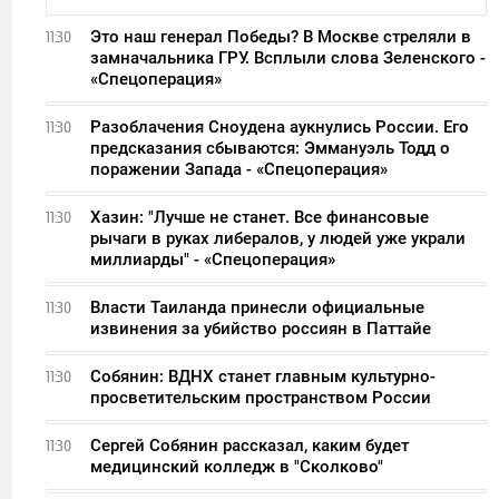
Это наш генерал Победы? В Москве стреляли в
11:30
замначальника ГРУ. Всплыли слова Зеленского -
«Спецоперация»
Разоблачения Сноудена аукнулись России. Его
11:30
предсказания сбываются: Эммануэль Тодд о
поражении Запада - «Спецоперация»
Хазин: "Лучше не станет. Все финансовые
11:30
рычаги в руках либералов, у людей уже украли
миллиарды" - «Спецоперация»
Власти Таиланда принесли официальные
11:30
извинения за убийство россиян в Паттайе
Собянин: ВДНХ станет главным культурно-
11:30
просветительским пространством России
Сергей Собянин рассказал, каким будет
11:30
медицинский колледж в "Сколково"