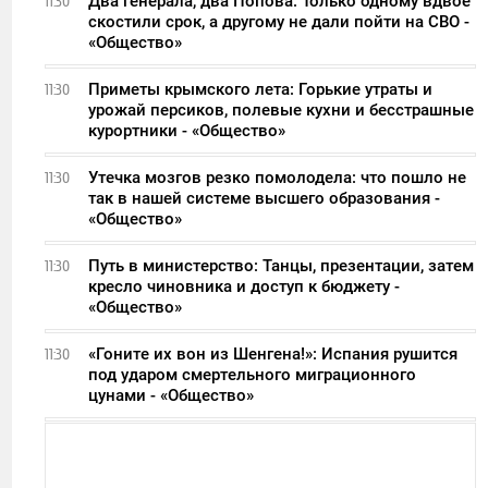
Два генерала, два Попова: Только одному вдвое
11:30
скостили срок, а другому не дали пойти на СВО -
«Общество»
Приметы крымского лета: Горькие утраты и
11:30
урожай персиков, полевые кухни и бесстрашные
курортники - «Общество»
Утечка мозгов резко помолодела: что пошло не
11:30
так в нашей системе высшего образования -
«Общество»
Путь в министерство: Танцы, презентации, затем
11:30
кресло чиновника и доступ к бюджету -
«Общество»
«Гоните их вон из Шенгена!»: Испания рушится
11:30
под ударом смертельного миграционного
цунами - «Общество»