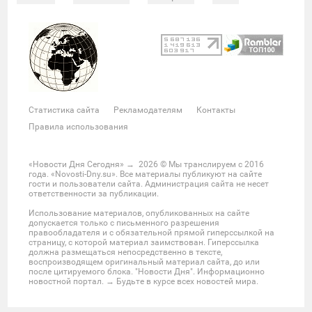
Происшествия
Военные действия
Спорт
Велоспорт
Покер
Хоккей
Баскетбол
Мотор
Теннис
Бокс
Футбол
Фото и видео
Судьи
Статистика
Команды
Таблица
Матчи
Чемпионат
Культура
Мероприятия
Статистика сайта
Рекламодателям
Контакты
Звезды
Скандалы
Шоу-бизнес
Интервью
Правила использования
Экономика
ЖКХ
Недвижимость
Банки
Финансы
Бизнес
Политика
Выборы
«Новости Дня Сегодня»
→
2026
© Мы транслируем с 2016
года. «Novosti-Dny.su». Все материалы публикуют на сайте
Мнения
Общество
Реформы
Законы
гости и пользователи сайта. Администрация сайта не несет
ответственности за публикации.
Власть
Мир
Россия
Челябинск
Использование материалов, опубликованных на сайте
Ростов-на-Дону
Нижний Новгород
Казань
допускается только с письменного разрешения
правообладателя и с обязательной прямой гиперссылкой на
Омск
Красноярск
Новосибирс
Екатеринбург
страницу, с которой материал заимствован. Гиперссылка
должна размещаться непосредственно в тексте,
Крым
Забайкальский край
Украина
воспроизводящем оригинальный материал сайта, до или
после цитируемого блока. "Новости Дня". Информационно
Латинская Америка
США
Азия
новостной портал. → Будьте в курсе всех новостей мира.
Большой Ближний Восток
Большой Кавказ