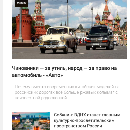
ВТОРНИК
0
22
Чиновники — за утиль, народ — за право на
автомобиль - «Авто»
Почему вместо современных китайских моделей на
российских дорогах всё больше ржавых колымаг с
неизвестной родословной
Собянин: ВДНХ станет главным
11:30
культурно-просветительским
пространством России
ПОНЕДЕЛЬНИК