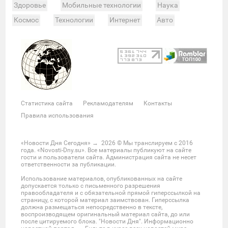
Здоровье
Мобильные технологии
Наука
Космос
Технологии
Интернет
Авто
Происшествия
Военные действия
Спорт
Велоспорт
Покер
Хоккей
Баскетбол
Мотор
Теннис
Бокс
Футбол
Фото и видео
Судьи
Статистика
Команды
Таблица
Матчи
Чемпионат
Культура
Мероприятия
Статистика сайта
Рекламодателям
Контакты
Звезды
Скандалы
Шоу-бизнес
Интервью
Правила использования
Экономика
ЖКХ
Недвижимость
Банки
Финансы
Бизнес
Политика
Выборы
«Новости Дня Сегодня»
→
2026
© Мы транслируем с 2016
года. «Novosti-Dny.su». Все материалы публикуют на сайте
Мнения
Общество
Реформы
Законы
гости и пользователи сайта. Администрация сайта не несет
ответственности за публикации.
Власть
Мир
Россия
Челябинск
Использование материалов, опубликованных на сайте
Ростов-на-Дону
Нижний Новгород
Казань
допускается только с письменного разрешения
правообладателя и с обязательной прямой гиперссылкой на
Омск
Красноярск
Новосибирс
Екатеринбург
страницу, с которой материал заимствован. Гиперссылка
должна размещаться непосредственно в тексте,
Крым
Забайкальский край
Украина
воспроизводящем оригинальный материал сайта, до или
после цитируемого блока. "Новости Дня". Информационно
Латинская Америка
США
Азия