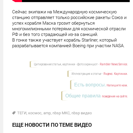
Сейчас экипажи на Международную космическую
станцию отправляет только российские ракеты Союз и
успех корабля Маска грозит обернуться
многомилионными потерями для космической отрасли
РФ и без того страдающей из-за санкций.
В гонке также участвует корабль Starliner, который
разрабатывается компанией Boeing при участии NASA.
Цитирование статьи, картинки - фото скриншот -
Rambler News Service.
Иллюстрация к статье -
Яндекс. Картинки.
Есть вопросы.
Напишите нам.
Общие правила
поведения на сайте.
ТЕГИ
,
космос
,
amp
,
nbsp МКС
,
nbsp видео
ЕЩЕ НОВОСТИ ПО ТЕМЕ ВИДЕО