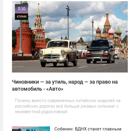
11:30
ВТОРНИК
0
25
Чиновники — за утиль, народ — за право на
автомобиль - «Авто»
Почему вместо современных китайских моделей на
российских дорогах всё больше ржавых колымаг с
неизвестной родословной
Собянин: ВДНХ станет главным