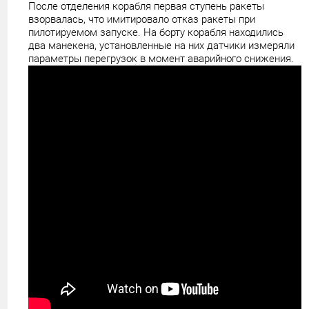
После отделения корабля первая ступень ракеты
взорвалась, что имитировало отказ ракеты при
пилотируемом запуске. На борту корабля находились
два манекена, установленные на них датчики измеряли
параметры перегрузок в момент аварийного снижения.