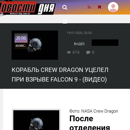
19-01-2020, 20:00
20:00
ВИДЕО
ВОСКРЕСЕНЬЕ
674
0
0
КОРАБЛЬ CREW DRAGON УЦЕЛЕЛ
674
ПРИ ВЗРЫВЕ FALCON 9 - (ВИДЕО)
Фото: NASA Crew Dragon
После
отделения