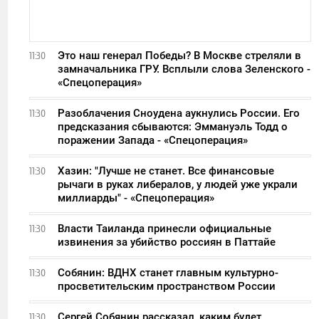
Это наш генерал Победы? В Москве стреляли в
11:30
замначальника ГРУ. Всплыли слова Зеленского -
«Спецоперация»
Разоблачения Сноудена аукнулись России. Его
11:30
предсказания сбываются: Эммануэль Тодд о
поражении Запада - «Спецоперация»
Хазин: "Лучше не станет. Все финансовые
11:30
рычаги в руках либералов, у людей уже украли
миллиарды" - «Спецоперация»
Власти Таиланда принесли официальные
11:30
извинения за убийство россиян в Паттайе
Собянин: ВДНХ станет главным культурно-
11:30
просветительским пространством России
Сергей Собянин рассказал, каким будет
11:30