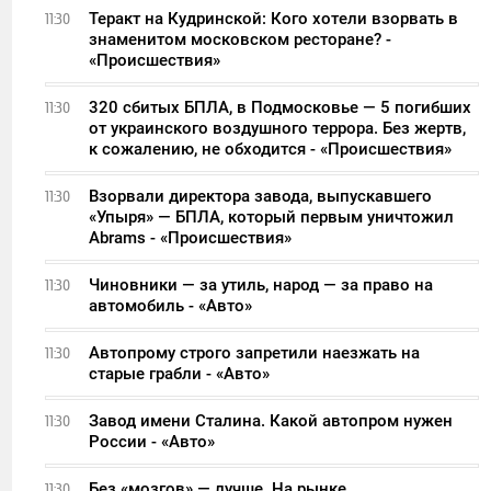
Теракт на Кудринской: Кого хотели взорвать в
11:30
знаменитом московском ресторане? -
«Происшествия»
320 сбитых БПЛА, в Подмосковье — 5 погибших
11:30
от украинского воздушного террора. Без жертв,
к сожалению, не обходится - «Происшествия»
Взорвали директора завода, выпускавшего
11:30
«Упыря» — БПЛА, который первым уничтожил
Abrams - «Происшествия»
Чиновники — за утиль, народ — за право на
11:30
автомобиль - «Авто»
Автопрому строго запретили наезжать на
11:30
старые грабли - «Авто»
Завод имени Сталина. Какой автопром нужен
11:30
России - «Авто»
Без «мозгов» — лучше. На рынке
11:30