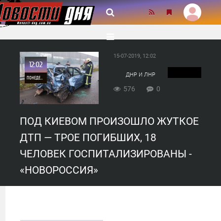
15-07-2019, 12:02
12:02
ДНР И ЛНР
ПОНЕДЕЛЬНИК
576
0
0
ПОД КИЕВОМ ПРОИЗОШЛО ЖУТКОЕ
576
ДТП — ТРОЕ ПОГИБШИХ, 18
ЧЕЛОВЕК ГОСПИТАЛИЗИРОВАНЫ -
«НОВОРОССИЯ»