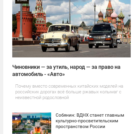
ВТОРНИК
0
25
Чиновники — за утиль, народ — за право на
автомобиль - «Авто»
Почему вместо современных китайских моделей на
российских дорогах всё больше ржавых колымаг с
неизвестной родословной
Собянин: ВДНХ станет главным
11:30
культурно-просветительским
пространством России
ПОНЕДЕЛЬНИК