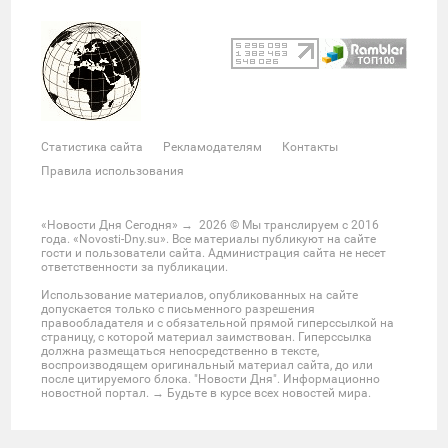
Происшествия
Военные действия
Спорт
Велоспорт
Покер
Хоккей
Баскетбол
Мотор
Теннис
Бокс
Футбол
Фото и видео
Судьи
Статистика
Команды
Таблица
Матчи
Чемпионат
Культура
Мероприятия
Статистика сайта
Рекламодателям
Контакты
Звезды
Скандалы
Шоу-бизнес
Интервью
Правила использования
Экономика
ЖКХ
Недвижимость
Банки
Финансы
Бизнес
Политика
Выборы
«Новости Дня Сегодня»
→
2026
© Мы транслируем с 2016
года. «Novosti-Dny.su». Все материалы публикуют на сайте
Мнения
Общество
Реформы
Законы
гости и пользователи сайта. Администрация сайта не несет
ответственности за публикации.
Власть
Мир
Россия
Челябинск
Использование материалов, опубликованных на сайте
Ростов-на-Дону
Нижний Новгород
Казань
допускается только с письменного разрешения
правообладателя и с обязательной прямой гиперссылкой на
Омск
Красноярск
Новосибирс
Екатеринбург
страницу, с которой материал заимствован. Гиперссылка
должна размещаться непосредственно в тексте,
Крым
Забайкальский край
Украина
воспроизводящем оригинальный материал сайта, до или
после цитируемого блока. "Новости Дня". Информационно
Латинская Америка
США
Азия
новостной портал. → Будьте в курсе всех новостей мира.
Большой Ближний Восток
Большой Кавказ
Белоруссия
Европа
ДНР и ЛНР