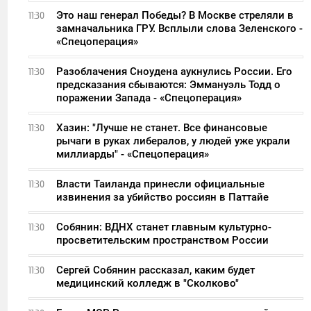
Это наш генерал Победы? В Москве стреляли в
11:30
замначальника ГРУ. Всплыли слова Зеленского -
«Спецоперация»
Разоблачения Сноудена аукнулись России. Его
11:30
предсказания сбываются: Эммануэль Тодд о
поражении Запада - «Спецоперация»
Хазин: "Лучше не станет. Все финансовые
11:30
рычаги в руках либералов, у людей уже украли
миллиарды" - «Спецоперация»
Власти Таиланда принесли официальные
11:30
извинения за убийство россиян в Паттайе
Собянин: ВДНХ станет главным культурно-
11:30
просветительским пространством России
Сергей Собянин рассказал, каким будет
11:30
медицинский колледж в "Сколково"