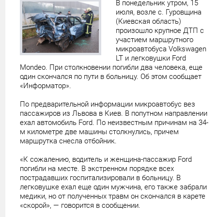
В понедельник утром, 15
июля, возле с. Гуровщина
(Киевская область)
произошло крупное ДТП с
участием маршрутного
микроавтобуса Volkswagen
LT и легковушки Ford
Mondeo. При столкновении погибли два человека, еще
один скончался по пути в больницу. Об этом сообщает
«Информатор».
По предварительной информации микроавтобус вез
пассажиров из Львова в Киев. В попутном направлении
ехал автомобиль Ford. По неизвестным причинам на 34-
м километре две машины столкнулись, причем
маршрутка снесла отбойник.
«К сожалению, водитель и женщина-пассажир Ford
погибли на месте. В экстренном порядке всех
пострадавших госпитализировали в больницу. В
легковушке ехал еще один мужчина, его также забрали
медики, но от полученных травм он скончался в карете
«скорой», — говорится в сообщении.