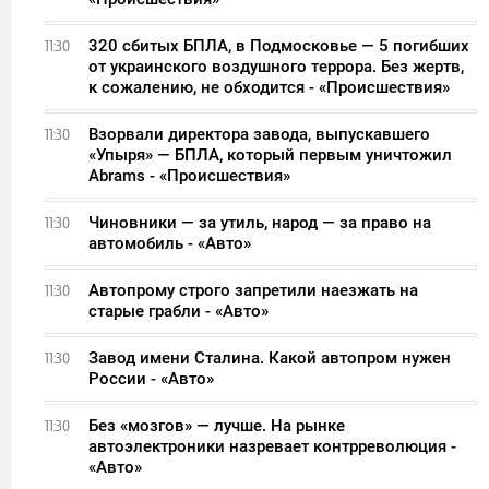
320 сбитых БПЛА, в Подмосковье — 5 погибших
11:30
от украинского воздушного террора. Без жертв,
к сожалению, не обходится - «Происшествия»
Взорвали директора завода, выпускавшего
11:30
«Упыря» — БПЛА, который первым уничтожил
Abrams - «Происшествия»
Чиновники — за утиль, народ — за право на
11:30
автомобиль - «Авто»
Автопрому строго запретили наезжать на
11:30
старые грабли - «Авто»
Завод имени Сталина. Какой автопром нужен
11:30
России - «Авто»
Без «мозгов» — лучше. На рынке
11:30
автоэлектроники назревает контрреволюция -
«Авто»