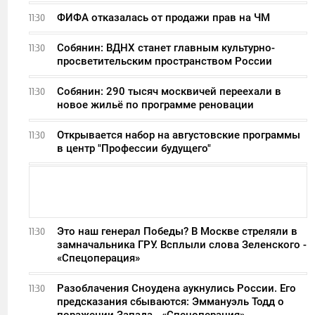
ФИФА отказалась от продажи прав на ЧМ
11:30
Собянин: ВДНХ станет главным культурно-
11:30
просветительским пространством России
Собянин: 290 тысяч москвичей переехали в
11:30
новое жильё по программе реновации
Открывается набор на августовские программы
11:30
в центр "Профессии будущего"
Это наш генерал Победы? В Москве стреляли в
11:30
замначальника ГРУ. Всплыли слова Зеленского -
«Спецоперация»
Разоблачения Сноудена аукнулись России. Его
11:30
предсказания сбываются: Эммануэль Тодд о
поражении Запада - «Спецоперация»