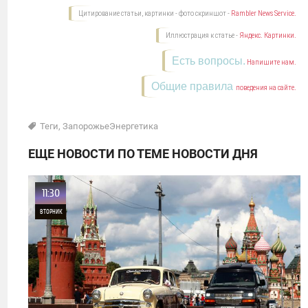
Цитирование статьи, картинки - фото скриншот -
Rambler News Service.
Иллюстрация к статье -
Яндекс. Картинки.
Есть вопросы.
Напишите нам.
Общие правила
поведения на сайте.
Теги
,
ЗапорожьеЭнергетика
ЕЩЕ НОВОСТИ ПО ТЕМЕ НОВОСТИ ДНЯ
11:30
ВТОРНИК
0
22