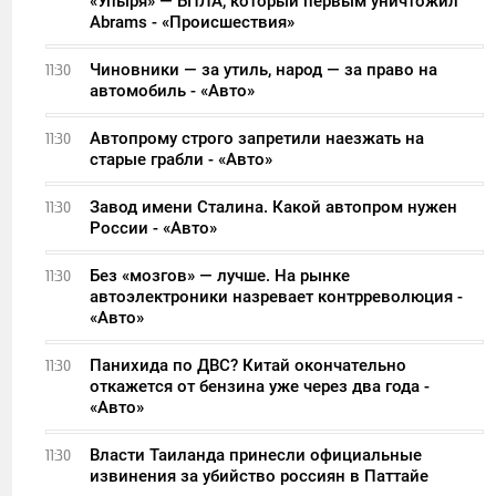
«Упыря» — БПЛА, который первым уничтожил
Abrams - «Происшествия»
Чиновники — за утиль, народ — за право на
11:30
автомобиль - «Авто»
Автопрому строго запретили наезжать на
11:30
старые грабли - «Авто»
Завод имени Сталина. Какой автопром нужен
11:30
России - «Авто»
Без «мозгов» — лучше. На рынке
11:30
автоэлектроники назревает контрреволюция -
«Авто»
Панихида по ДВС? Китай окончательно
11:30
откажется от бензина уже через два года -
«Авто»
Власти Таиланда принесли официальные
11:30
извинения за убийство россиян в Паттайе