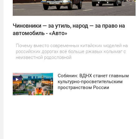
Чиновники — за утиль, народ — за право на
автомобиль - «Авто»
Почему вместо современных китайских моделей на
российских дорогах всё больше ржавых колымаг с
неизвестной родословной
Собянин: ВДНХ станет главным
11:30
культурно-просветительским
пространством России
ПОНЕДЕЛЬНИК
34