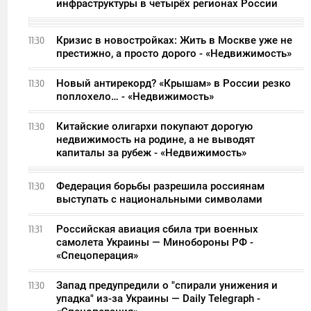
инфраструктуры в четырёх регионах России
Кризис в новостройках: Жить в Москве уже не
11:30
престижно, а просто дорого - «Недвижимость»
Новый антирекорд? «Крышам» в России резко
11:30
поплохело… - «Недвижимость»
Китайские олигархи покупают дорогую
11:30
недвижимость на родине, а не выводят
капиталы за рубеж - «Недвижимость»
Федерация борьбы разрешила россиянам
11:30
выступать с национальными символами
Российская авиация сбила три военных
11:31
самолета Украины — Минобороны РФ -
«Спецоперация»
Запад предупредили о "спирали унижения и
11:30
упадка" из-за Украины — Daily Telegraph -