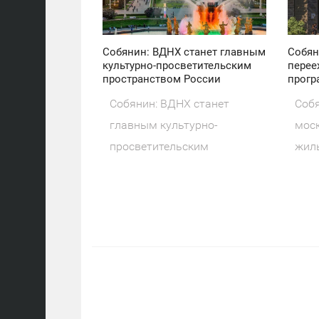
47
26
Собянин: ВДНХ станет главным
Собян
культурно-просветительским
перее
пространством России
прогр
Собянин: ВДНХ станет
Собя
главным культурно-
моск
просветительским
жил
пространством России Мэр
рен
Москвы Сергей
про