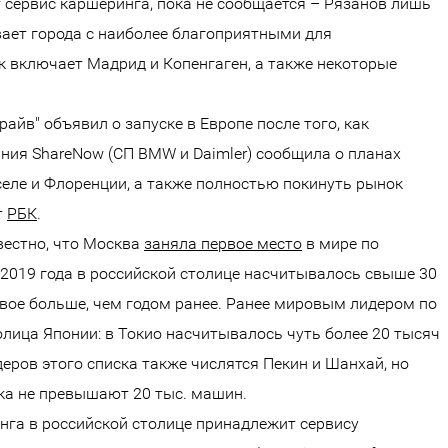
т сервис каршеринга, пока не сообщается – Рязанов лишь
вает города с наиболее благоприятными для
к включает Мадрид и Копенгаген, а также некоторые
райв" объявил о запуске в Европе после того, как
ия ShareNow (СП BMW и Daimler) сообщила о планах
селе и Флоренции, а также полностью покинуть рынок
т
РБК
.
вестно, что Москва
заняла первое место
в мире по
 2019 года в российской столице насчитывалось свыше 30
двое больше, чем годом ранее. Ранее мировым лидером по
лица Японии: в Токио насчитывалось чуть более 20 тысяч
ров этого списка также числятся Пекин и Шанхай, но
ка не превышают 20 тыс. машин.
га в российской столице принадлежит сервису