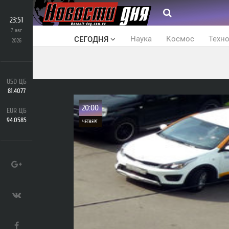
23:51
7 авг
Наука
Космос
Техн
СЕГОДНЯ
2026
USD ЦБ
81.4077
20:00
EUR ЦБ
94.0585
ЧЕТВЕРГ
0
516