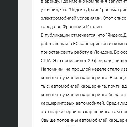
в аренду. Где именно компания запусти
уточнил, что "Яндекс.Драйв" рассматри
электромобилей условиями. Этот списо
города во Франции и Италии.
В публикации отмечается, что "Яндекс.Д
работающая в ЕС каршеринговая компан
приостановить работу в Лондоне, Брюс
США. Это произойдет 29 февраля, пише
Напомним, на прошлой неделе стало из
количеству машин каршеринга. В конце
тыс. автомобилей каршеринга, почти в
количеству машин каршеринга была сто
каршеринговых автомобилей. Среди лиде
автопарки сервисов каршеринга там по
Свыше половины автомобилей каршерин