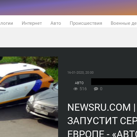
ологии
Интернет
Авто
Происшествия
Военные де
16-01-2020, 20:00
АВТО
516
0
NEWSRU.COM |
ЗАПУСТИТ СЕ
ЕВРОПЕ - «АВ