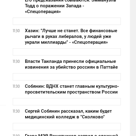
Его предсказания сбываются: Эммануэль
Тодд о поражении Запада -
«Спецоперация»
Хазин: "Лучше не станет. Все финансовые
11:30
рычаги в руках либералов, у людей уже
украли миллиарды" - «Спецоперация»
Власти Таиланда принесли официальные
11:30
извинения за убийство россиян в Паттайе
Собянин: ВДНХ станет главным культурно-
11:30
просветительским пространством России
Сергей Собянин рассказал, каким будет
11:30
медицинский колледж в "Сколково"