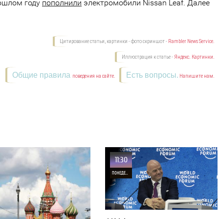
рошлом году
пополнили
электромобили Nissan Leaf. Далее
Цитирование статьи, картинки - фото скриншот -
Rambler News Service.
Иллюстрация к статье -
Яндекс. Картинки.
Общие правила
Есть вопросы.
поведения на сайте.
Напишите нам.
11:30
ПОНЕДЕЛЬНИК
33