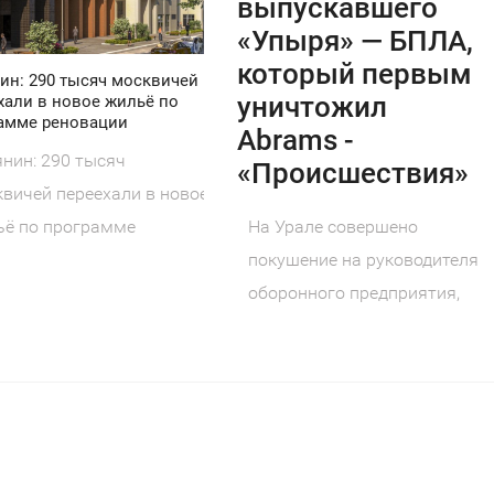
выпускавшего
«Упыря» — БПЛА,
который первым
ин: 290 тысяч москвичей
уничтожил
хали в новое жильё по
амме реновации
Abrams -
нин: 290 тысяч
«Происшествия»
вичей переехали в новое
На Урале совершено
ьё по программе
покушение на руководителя
овации Московской
оборонного предприятия,
грамме
созданного по народной
инициативе