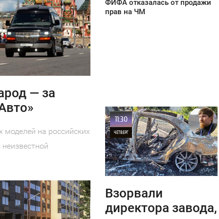
ФИФА отказалась от продажи
прав на ЧМ
арод — за
«Авто»
11:30
 моделей на российских
ЧЕТВЕРГ
 неизвестной
0
15
Взорвали
директора завода,