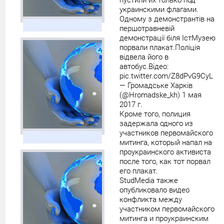
пустили их только под
украинскими флагами.
Одному з демонстрантів на
першотравневій
демонстрації біля ІстМузею
порвали плакат.Поліція
відвела його в
автобус.Відео:
pic.twitter.com/Z8dPvG9CyL
— Громадське Харків
(@Hromadske_kh) 1 мая
2017 г.
Кроме того, полиция
задержала одного из
участников первомайского
митинга, который напал на
проукраинского активиста
после того, как тот порвал
его плакат.
StudMedia также
опубликовало видео
конфликта между
участником первомайского
митинга и проукраинским