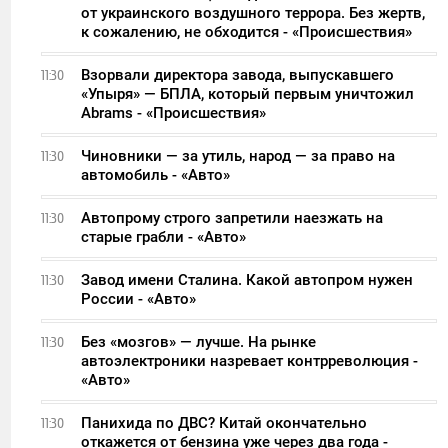
от украинского воздушного террора. Без жертв,
к сожалению, не обходится - «Происшествия»
Взорвали директора завода, выпускавшего
11:30
«Упыря» — БПЛА, который первым уничтожил
Abrams - «Происшествия»
Чиновники — за утиль, народ — за право на
11:30
автомобиль - «Авто»
Автопрому строго запретили наезжать на
11:30
старые грабли - «Авто»
Завод имени Сталина. Какой автопром нужен
11:30
России - «Авто»
Без «мозгов» — лучше. На рынке
11:30
автоэлектроники назревает контрреволюция -
«Авто»
Панихида по ДВС? Китай окончательно
11:30
откажется от бензина уже через два года -