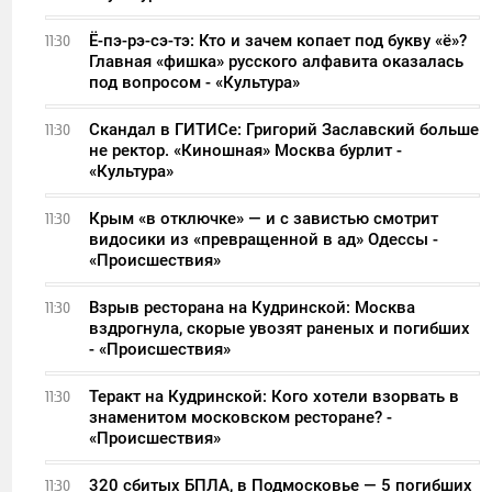
Ё-пэ-рэ-сэ-тэ: Кто и зачем копает под букву «ё»?
11:30
Главная «фишка» русского алфавита оказалась
под вопросом - «Культура»
Скандал в ГИТИСе: Григорий Заславский больше
11:30
не ректор. «Киношная» Москва бурлит -
«Культура»
Крым «в отключке» — и с завистью смотрит
11:30
видосики из «превращенной в ад» Одессы -
«Происшествия»
Взрыв ресторана на Кудринской: Москва
11:30
вздрогнула, скорые увозят раненых и погибших
- «Происшествия»
Теракт на Кудринской: Кого хотели взорвать в
11:30
знаменитом московском ресторане? -
«Происшествия»
320 сбитых БПЛА, в Подмосковье — 5 погибших
11:30