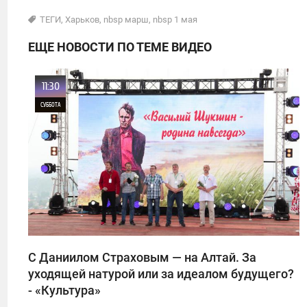
ТЕГИ
,
Харьков
,
nbsp марш
,
nbsp 1 мая
ЕЩЕ НОВОСТИ ПО ТЕМЕ ВИДЕО
11:30
СУББОТА
0
1
С Даниилом Страховым — на Алтай. За
уходящей натурой или за идеалом будущего?
- «Культура»