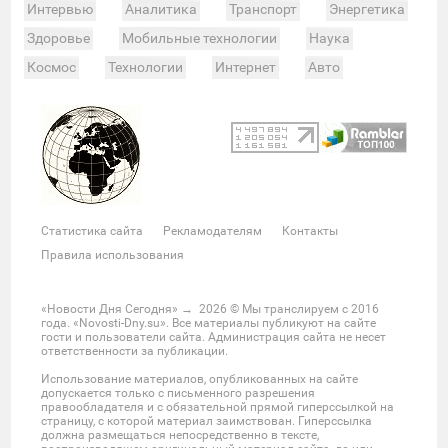
Интервью
Аналитика
Транспорт
Энергетика
Здоровье
Мобильные технологии
Наука
Космос
Технологии
Интернет
Авто
Происшествия
Военные действия
Спорт
Велоспорт
Покер
Хоккей
Баскетбол
Мотор
Теннис
Бокс
Футбол
Фото и видео
Судьи
Статистика
Команды
Таблица
Матчи
Чемпионат
Культура
Мероприятия
Статистика сайта
Рекламодателям
Контакты
Звезды
Скандалы
Шоу-бизнес
Интервью
Правила использования
Экономика
ЖКХ
Недвижимость
Банки
Финансы
Бизнес
Политика
Выборы
«Новости Дня Сегодня»
→
2026
© Мы транслируем с 2016
года. «Novosti-Dny.su». Все материалы публикуют на сайте
Мнения
Общество
Реформы
Законы
гости и пользователи сайта. Администрация сайта не несет
ответственности за публикации.
Власть
Мир
Россия
Челябинск
Использование материалов, опубликованных на сайте
Ростов-на-Дону
Нижний Новгород
Казань
допускается только с письменного разрешения
правообладателя и с обязательной прямой гиперссылкой на
Омск
Красноярск
Новосибирс
Екатеринбург
страницу, с которой материал заимствован. Гиперссылка
должна размещаться непосредственно в тексте,
Крым
Забайкальский край
Украина