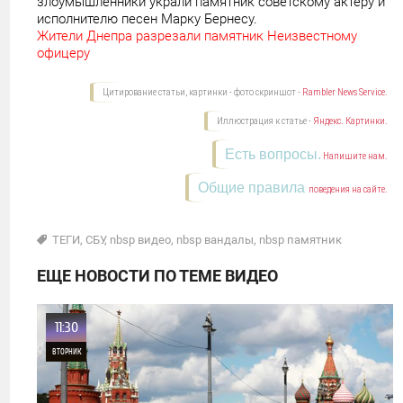
злоумышленники украли памятник советскому актеру и
исполнителю песен Марку Бернесу.
Жители Днепра разрезали памятник Неизвестному
офицеру
Цитирование статьи, картинки - фото скриншот -
Rambler News Service.
Иллюстрация к статье -
Яндекс. Картинки.
Есть вопросы.
Напишите нам.
Общие правила
поведения на сайте.
ТЕГИ
,
СБУ
,
nbsp видео
,
nbsp вандалы
,
nbsp памятник
ЕЩЕ НОВОСТИ ПО ТЕМЕ ВИДЕО
11:30
ВТОРНИК
0