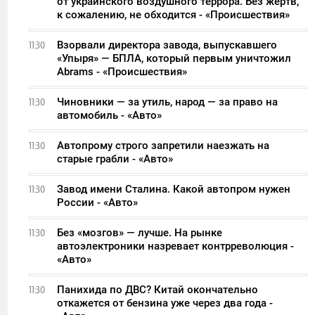
от украинского воздушного террора. Без жертв,
к сожалению, не обходится - «Происшествия»
Взорвали директора завода, выпускавшего
11:30
«Упыря» — БПЛА, который первым уничтожил
Abrams - «Происшествия»
Чиновники — за утиль, народ — за право на
11:30
автомобиль - «Авто»
Автопрому строго запретили наезжать на
11:30
старые грабли - «Авто»
Завод имени Сталина. Какой автопром нужен
11:30
России - «Авто»
Без «мозгов» — лучше. На рынке
11:30
автоэлектроники назревает контрреволюция -
«Авто»
Панихида по ДВС? Китай окончательно
11:30
откажется от бензина уже через два года -