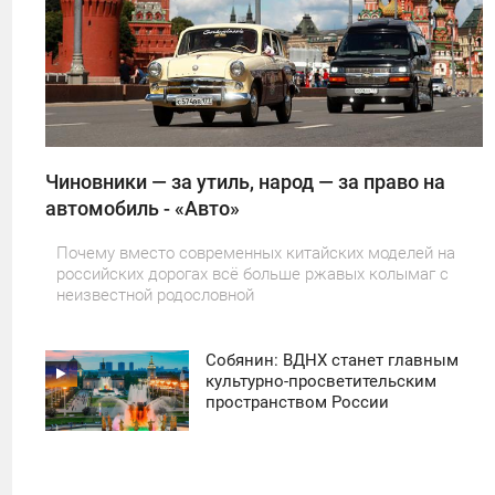
22
Чиновники — за утиль, народ — за право на
автомобиль - «Авто»
Почему вместо современных китайских моделей на
российских дорогах всё больше ржавых колымаг с
неизвестной родословной
Собянин: ВДНХ станет главным
11:30
культурно-просветительским
пространством России
ПОНЕДЕЛЬНИК
37