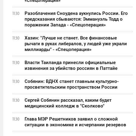
«Спецоперация»
Разоблачения Сноудена аукнулись России. Его
11:30
предсказания сбываются: Эммануэль Тодд о
поражении Запада - «Спецоперация»
Хазин: "Лучше не станет. Все финансовые
11:30
рычаги в руках либералов, у людей уже украли
миллиарды" - «Спецоперация»
Власти Таиланда принесли официальные
11:30
извинения за убийство россиян в Паттайе
Собянин: ВДНХ станет главным культурно-
11:30
просветительским пространством России
Сергей Собянин рассказал, каким будет
11:30
медицинский колледж в "Сколково"
Глава МЭР Решетников заявил о сложной
11:30
ситуации в экономике и исчерпании резервов