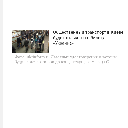
Общественный транспорт в Киеве
16:00
будет только по е-билету -
«Украина»
СРЕДА
Фото: ukrinform.ru Льготные удостоверения и жетоны
0
будут в метро только до конца текущего месяца С
591