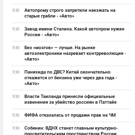
Автопрому строго запретили наезжать на
11:30
старые грабли - «Авто»
Завод имени Сталина. Какой автопром нужен
11:30
России - «Авто»
Без «мозгов» — лучше. На рынке
11:30
автоэлектроники назревает контрреволюция -
«Авто»
Панихида по ДВС? Китай окончательно
11:30
откажется от бензина уже через два года -
«Авто»
Власти Таиланда принесли официальные
11:30
извинения за убийство россиян в Паттайе
ФИФА отказалась от продажи прав на ЧМ
11:30
Собянин: ВДНХ станет главным культурно-
11:30
просветительским пространством России