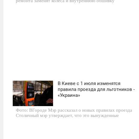
ремонта заменят колеса и внутреннюю обшивку
603
В Киеве с 1 июля изменятся
04:00
правила проезда для льготников -
«Украина»
СУББОТА
Фото: ВГороде Мэр рассказал о новых правилах проезда
0
Столичный мэр утверждает, что это вынужденные
604