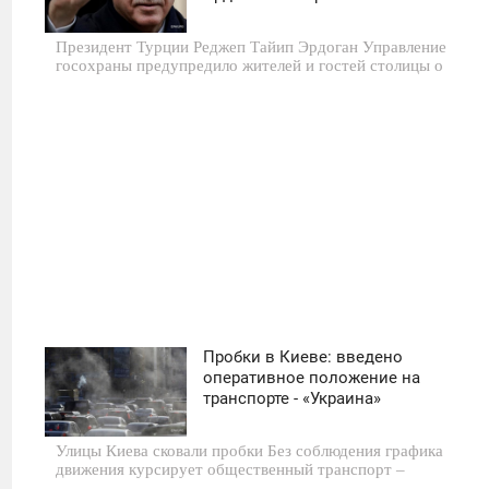
ВТОРНИК
Президент Турции Реджеп Тайип Эрдоган Управление
0
госохраны предупредило жителей и гостей столицы о
457
Пробки в Киеве: введено
12:00
оперативное положение на
транспорте - «Украина»
ПОНЕДЕЛЬНИК
Улицы Киева сковали пробки Без соблюдения графика
0
движения курсирует общественный транспорт –