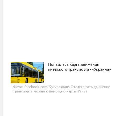
485
Появилась карта движения
04:00
киевского транспорта - «Украина»
ПЯТНИЦА
Фото: facebook.com/Kyivpastrans Отслеживать движение
0
транспорта можно с помощью карты Ранее
549