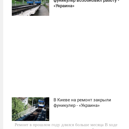
фуникулер возобновил работу -
«Украина»
СУББОТА
556
В Киеве на ремонт закрыли
04:00
фуникулер - «Украина»
ВТОРНИК
Ремонт в прошлом году длился больше месяца В ходе
0