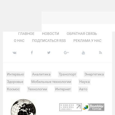
ГЛАВНОЕ
НОВОСТИ
ОБРАТНАЯ СВЯЗЬ
О НАС
ПОДПИСАТЬСЯ RSS
РЕКЛАМА У НАС
Интервью
Аналитика
Транспорт
Энергетика
Здоровье
Мобильные технологии
Наука
Космос
Технологии
Интернет
Авто
Происшествия
Военные действия
Спорт
Велоспорт
Покер
Хоккей
Баскетбол
Мотор
Теннис
Бокс
Футбол
Фото и видео