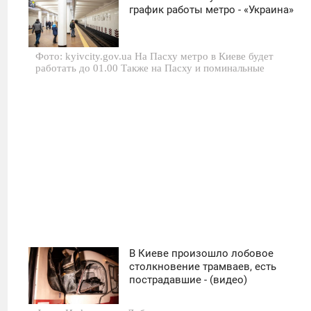
21:11
график работы метро - «Украина»
СРЕДА
Фото: kyivcity.gov.ua На Пасху метро в Киеве будет
0
работать до 01.00 Также на Пасху и поминальные
657
В Киеве произошло лобовое
09:24
столкновение трамваев, есть
пострадавшие - (видео)
ВТОРНИК