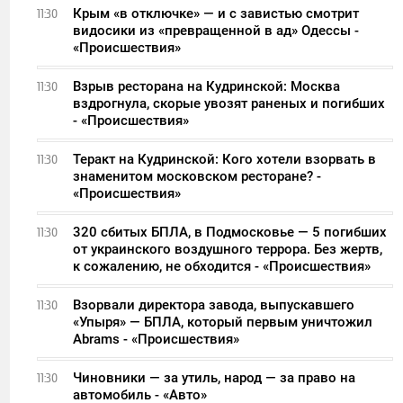
Крым «в отключке» — и с завистью смотрит
11:30
видосики из «превращенной в ад» Одессы -
«Происшествия»
Взрыв ресторана на Кудринской: Москва
11:30
вздрогнула, скорые увозят раненых и погибших
- «Происшествия»
Теракт на Кудринской: Кого хотели взорвать в
11:30
знаменитом московском ресторане? -
«Происшествия»
320 сбитых БПЛА, в Подмосковье — 5 погибших
11:30
от украинского воздушного террора. Без жертв,
к сожалению, не обходится - «Происшествия»
Взорвали директора завода, выпускавшего
11:30
«Упыря» — БПЛА, который первым уничтожил
Abrams - «Происшествия»
Чиновники — за утиль, народ — за право на
11:30
автомобиль - «Авто»